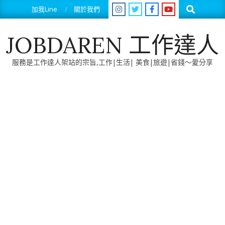
Skip
Search
加我Line
關於我們
to
content
JOBDAREN 工作達人
服務是工作達人架站的宗旨,工作|生活| 美食|旅遊|省錢～愛分享
Primary
Navigation
Menu