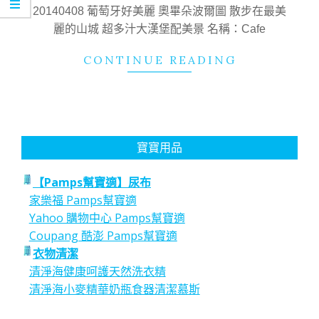
19
20140408 葡萄牙好美麗 奧畢朵波爾圖 散步在最美
麗的山城 超多汁大漢堡配美景 名稱：Cafe
CONTINUE READING
寶寶用品
【Pamps幫寶適】尿布
家樂福 Pamps幫寶適
Yahoo 購物中心 Pamps幫寶適
Coupang 酷澎 Pamps幫寶適
衣物清潔
清淨海健康呵護天然洗衣精
清淨海小麥精華奶瓶食器清潔慕斯