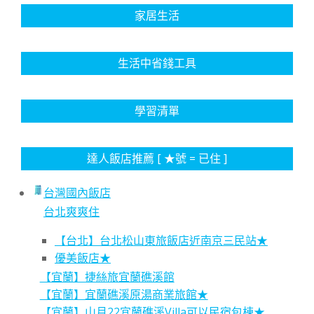
家居生活
生活中省錢工具
學習清單
達人飯店推薦 [ ★號 = 已住 ]
台灣國內飯店
台北爽爽住
【台北】台北松山東旅飯店近南京三民站★
優美飯店★
【宜蘭】捷絲旅宜蘭礁溪館
【宜蘭】宜蘭礁溪原湯商業旅館★
【宜蘭】山月22宜蘭礁溪Villa可以民宿包棟★