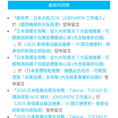
最新的回應
「
遊世界：日本大阪2016 - JOBDAREN 工作達人
」
於〈
關西機場到大阪南港
〉發佈留言
「
日本賞櫻全攻略｜從九州到東京 7 大區域推薦、花
期預測與親子自駕追櫻實測心得 (內含租車折扣碼)
-
」於〈
2025 新宿車站飯店推薦｜10 間交通便利、夜
景佳的新宿住宿指南
〉發佈留言
「
日本賞櫻全攻略｜從九州到東京 7 大區域推薦、花
期預測與親子自駕追櫻實測心得 (內含租車折扣碼)
-
」於〈
日本賞櫻熱點推薦｜精選必訪名所、花期預
測與「自駕追櫻」全攻略 (內含租車專屬折扣碼)
〉發
佈留言
「
2026 日本租車自駕全攻略：Tabirai、TOCOO 比
價與保險 NOC 避坑 - JOBDAREN 工作達人
」於
〈
2025 新宿車站飯店推薦｜10 間交通便利、夜景佳
的新宿住宿指南
〉發佈留言
「
2026 日本租車自駕全攻略：Tabirai、TOCOO 比