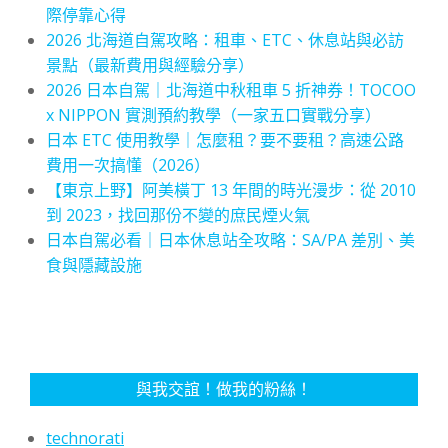
際停靠心得
2026 北海道自駕攻略：租車、ETC、休息站與必訪
景點（最新費用與經驗分享）
2026 日本自駕｜北海道中秋租車 5 折神券！TOCOO
x NIPPON 實測預約教學（一家五口實戰分享）
日本 ETC 使用教學｜怎麼租？要不要租？高速公路
費用一次搞懂（2026）
【東京上野】阿美橫丁 13 年間的時光漫步：從 2010
到 2023，找回那份不變的庶民煙火氣
日本自駕必看｜日本休息站全攻略：SA/PA 差別、美
食與隱藏設施
與我交誼！做我的粉絲！
technorati