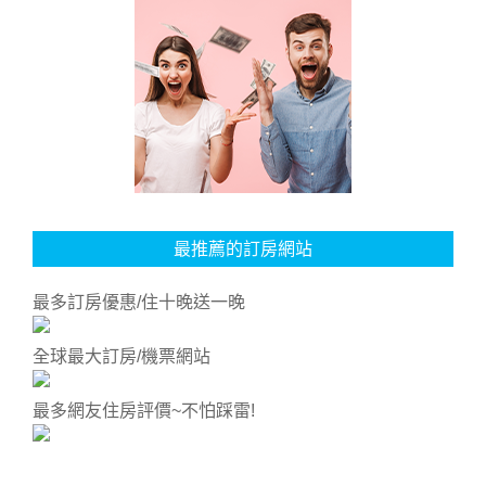
最推薦的訂房網站
最多訂房優惠/住十晚送一晚
全球最大訂房/機票網站
最多網友住房評價~不怕踩雷!