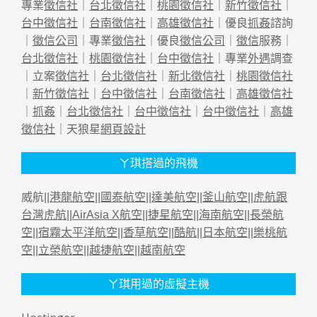
專業
徵信社
｜
台北徵信社
｜
桃園徵信社
｜
新竹徵信社
｜
台中徵信社
｜
台南徵信社
｜
高雄徵信社
｜優良
抓姦
諮詢
｜
徵信公司
｜專業
徵信社
｜優良
徵信公司
｜
徵信
服務｜
台北徵信社
｜
桃園徵信社
｜
台中徵信社
｜專業
外遇
調查
｜立案
徵信社
｜
台北徵信社
｜
新北徵信社
｜
桃園徵信社
｜
新竹徵信社
｜
台中徵信社
｜
台南徵信社
｜
高雄徵信社
｜
抓姦
｜
台北徵信社
｜
台中徵信社
｜
台中徵信社
｜
高雄
徵信社
｜天狼星
網頁設計
ㄚ琪搭過的飛機
威航||
港龍航空
||
國泰航空
||
達美航空
||
釜山航空
||
虎航跟
台灣虎航
||
AirAsia X航空
||
捷星航空
||
海南航空
||
長榮航
空
||
宿霧太平洋航空
||
香草航空
||
酷航
||
日本航空
||
樂桃航
空
||
立榮航空
||
越捷航空
||
越南航空
ㄚ琪用過的虛擬主機