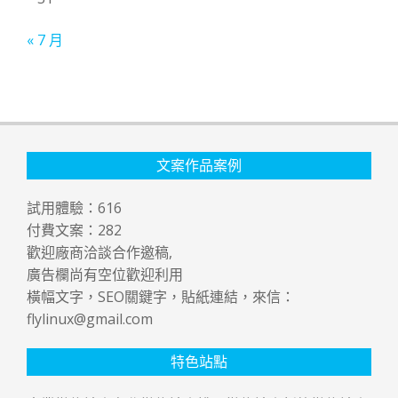
« 7 月
文案作品案例
試用體驗：
616
付費文案：
282
歡迎廠商洽談合作邀稿,
廣告欄尚有空位歡迎利用
橫幅文字，SEO關鍵字，貼紙連結，來信：
flylinux@gmail.com
特色站點