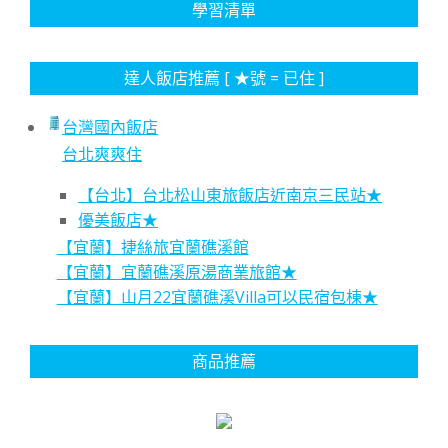
學習清單
達人飯店推薦 [ ★號 = 已住 ]
台灣國內飯店
台北爽爽住
【台北】台北松山東旅飯店近南京三民站★
優美飯店★
【宜蘭】捷絲旅宜蘭礁溪館
【宜蘭】宜蘭礁溪原湯商業旅館★
【宜蘭】山月22宜蘭礁溪Villa可以民宿包棟★
商品推薦