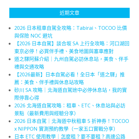
近期文章
2026 日本租車自駕全攻略：Tabirai、TOCOO 比價
與保險 NOC 避坑
【2026 日本自駕】談合坂 SA 上行全攻略：河口湖回
東京必停！必買伴手禮、美食地圖與塞車應對
道之驛阿蘇介紹｜九州自駕必訪休息站，美食、伴手
禮與交通攻略
【2026最新】日本自駕必看！全日本「道之驛」推
薦：美食、伴手禮與休息站攻略
砂川 SA 攻略｜北海道自駕途中必停休息站，我的實
際停靠心得
2026 北海道自駕攻略：租車、ETC、休息站與必訪
景點（最新費用與經驗分享）
2026 日本自駕｜北海道中秋租車 5 折神券！TOCOO
x NIPPON 實測預約教學（一家五口實戰分享）
日本 ETC 使用教學｜怎麼租？要不要租？高速公路