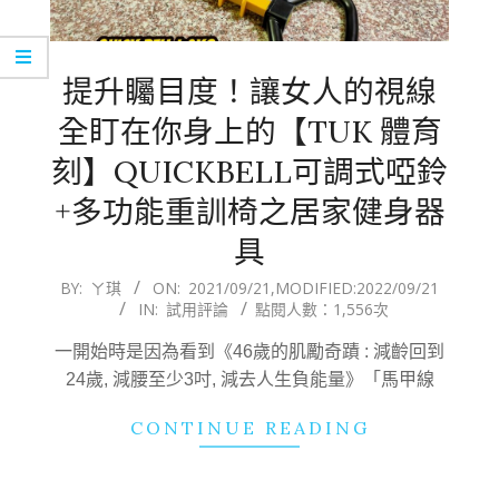
提升矚目度！讓女人的視線
全盯在你身上的【TUK 體育
刻】QUICKBELL可調式啞鈴
+多功能重訓椅之居家健身器
具
2021-
BY:
ㄚ琪
ON:
2021/09/21
,MODIFIED:
2022/09/21
IN:
試用評論
點閱人數：1,556次
09-
21
一開始時是因為看到《46歲的肌勵奇蹟 : 減齡回到
24歲, 減腰至少3吋, 減去人生負能量》「馬甲線
CONTINUE READING