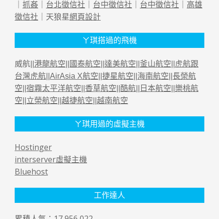
｜
抓姦
｜
台北徵信社
｜
台中徵信社
｜
台中徵信社
｜
高雄
徵信社
｜天狼星
網頁設計
ㄚ琪搭過的飛機
威航||
港龍航空
||
國泰航空
||
達美航空
||
釜山航空
||
虎航跟
台灣虎航
||
AirAsia X航空
||
捷星航空
||
海南航空
||
長榮航
空
||
宿霧太平洋航空
||
香草航空
||
酷航
||
日本航空
||
樂桃航
空
||
立榮航空
||
越捷航空
||
越南航空
ㄚ琪用過的虛擬主機
Hostinger
interserver虛擬主機
Bluehost
工作達人
累積人氣：17,956,022