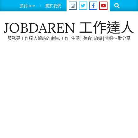
Skip
Search
加我Line
關於我們
to
content
JOBDAREN 工作達人
服務是工作達人架站的宗旨,工作|生活| 美食|旅遊|省錢～愛分享
Primary
Navigation
Menu