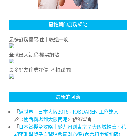
最推薦的訂房網站
最多訂房優惠/住十晚送一晚
全球最大訂房/機票網站
最多網友住房評價~不怕踩雷!
最新的回應
「
遊世界：日本大阪2016 - JOBDAREN 工作達人
」
於〈
關西機場到大阪南港
〉發佈留言
「
日本賞櫻全攻略｜從九州到東京 7 大區域推薦、花
期預測與親子自駕追櫻實測心得 (內含租車折扣碼)