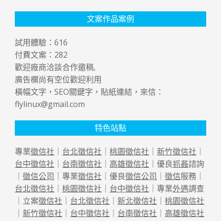
文案作品案例
試用體驗：
616
付費文案：
282
歡迎廠商洽談合作邀稿,
廣告欄尚有空位歡迎利用
橫幅文字，SEO關鍵字，貼紙連結，來信：
flylinux@gmail.com
特色站點
專業
徵信社
｜
台北徵信社
｜
桃園徵信社
｜
新竹徵信社
｜
台中徵信社
｜
台南徵信社
｜
高雄徵信社
｜優良
抓姦
諮詢
｜
徵信公司
｜專業
徵信社
｜優良
徵信公司
｜
徵信
服務｜
台北徵信社
｜
桃園徵信社
｜
台中徵信社
｜專業
外遇
調查
｜立案
徵信社
｜
台北徵信社
｜
新北徵信社
｜
桃園徵信社
｜
新竹徵信社
｜
台中徵信社
｜
台南徵信社
｜
高雄徵信社