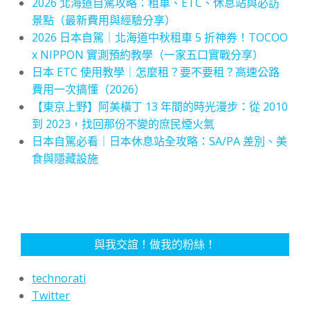
2026 北海道自駕攻略：租車、ETC、休息站與必訪
景點（最新費用與經驗分享）
2026 日本自駕｜北海道中秋租車 5 折神券！TOCOO
x NIPPON 實測預約教學（一家五口實戰分享）
日本 ETC 使用教學｜怎麼租？要不要租？高速公路
費用一次搞懂（2026）
【東京上野】阿美橫丁 13 年間的時光漫步：從 2010
到 2023，找回那份不變的庶民煙火氣
日本自駕必看｜日本休息站全攻略：SA/PA 差別、美
食與隱藏設施
與我交誼！做我的粉絲！
technorati
Twitter