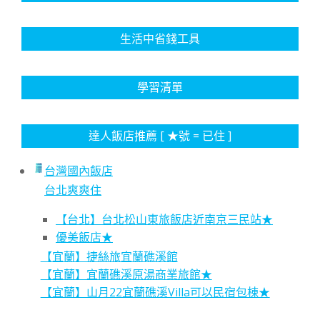
生活中省錢工具
學習清單
達人飯店推薦 [ ★號 = 已住 ]
台灣國內飯店
台北爽爽住
【台北】台北松山東旅飯店近南京三民站★
優美飯店★
【宜蘭】捷絲旅宜蘭礁溪館
【宜蘭】宜蘭礁溪原湯商業旅館★
【宜蘭】山月22宜蘭礁溪Villa可以民宿包棟★