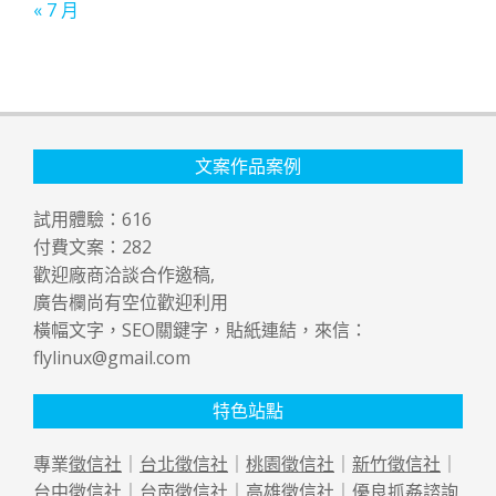
« 7 月
文案作品案例
試用體驗：
616
付費文案：
282
歡迎廠商洽談合作邀稿,
廣告欄尚有空位歡迎利用
橫幅文字，SEO關鍵字，貼紙連結，來信：
flylinux@gmail.com
特色站點
專業
徵信社
｜
台北徵信社
｜
桃園徵信社
｜
新竹徵信社
｜
台中徵信社
｜
台南徵信社
｜
高雄徵信社
｜優良
抓姦
諮詢