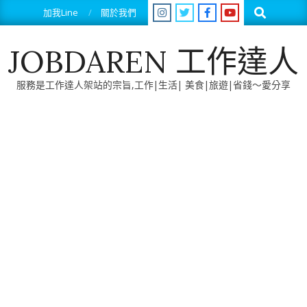
Skip
Search
加我Line
關於我們
to
content
JOBDAREN 工作達人
服務是工作達人架站的宗旨,工作|生活| 美食|旅遊|省錢～愛分享
Primary
Navigation
Menu