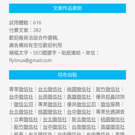
文案作品案例
試用體驗：
616
付費文案：
282
歡迎廠商洽談合作邀稿,
廣告欄尚有空位歡迎利用
橫幅文字，SEO關鍵字，貼紙連結，來信：
flylinux@gmail.com
特色站點
專業
徵信社
｜
台北徵信社
｜
桃園徵信社
｜
新竹徵信社
｜
台中徵信社
｜
台南徵信社
｜
高雄徵信社
｜優良
抓姦
諮詢
｜
徵信公司
｜專業
徵信社
｜優良
徵信公司
｜
徵信
服務｜
台北徵信社
｜
桃園徵信社
｜
台中徵信社
｜專業
外遇
調查
｜立案
徵信社
｜
台北徵信社
｜
新北徵信社
｜
桃園徵信社
｜
新竹徵信社
｜
台中徵信社
｜
台南徵信社
｜
高雄徵信社
｜
抓姦
｜
台北徵信社
｜
台中徵信社
｜
台中徵信社
｜
高雄