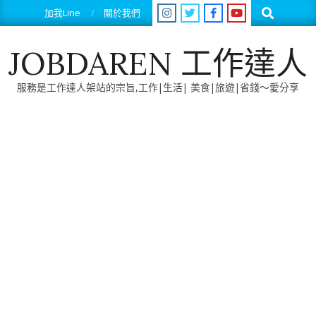
Skip
Search
加我Line
關於我們
to
content
JOBDAREN 工作達人
服務是工作達人架站的宗旨,工作|生活| 美食|旅遊|省錢～愛分享
Primary
Navigation
Menu