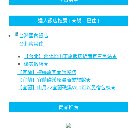
達人飯店推薦 [ ★號 = 已住 ]
台灣國內飯店
台北爽爽住
【台北】台北松山東旅飯店近南京三民站★
優美飯店★
【宜蘭】捷絲旅宜蘭礁溪館
【宜蘭】宜蘭礁溪原湯商業旅館★
【宜蘭】山月22宜蘭礁溪Villa可以民宿包棟★
商品推薦