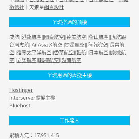
徵信社
｜天狼星
網頁設計
ㄚ琪搭過的飛機
威航||
港龍航空
||
國泰航空
||
達美航空
||
釜山航空
||
虎航跟
台灣虎航
||
AirAsia X航空
||
捷星航空
||
海南航空
||
長榮航
空
||
宿霧太平洋航空
||
香草航空
||
酷航
||
日本航空
||
樂桃航
空
||
立榮航空
||
越捷航空
||
越南航空
ㄚ琪用過的虛擬主機
Hostinger
interserver虛擬主機
Bluehost
工作達人
累積人氣：17,951,415