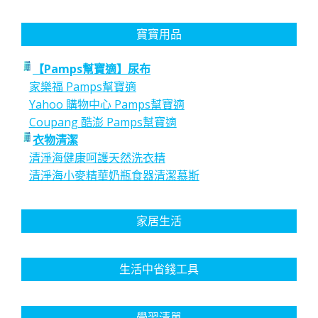
寶寶用品
【Pamps幫寶適】尿布
家樂福 Pamps幫寶適
Yahoo 購物中心 Pamps幫寶適
Coupang 酷澎 Pamps幫寶適
衣物清潔
清淨海健康呵護天然洗衣精
清淨海小麥精華奶瓶食器清潔慕斯
家居生活
生活中省錢工具
學習清單