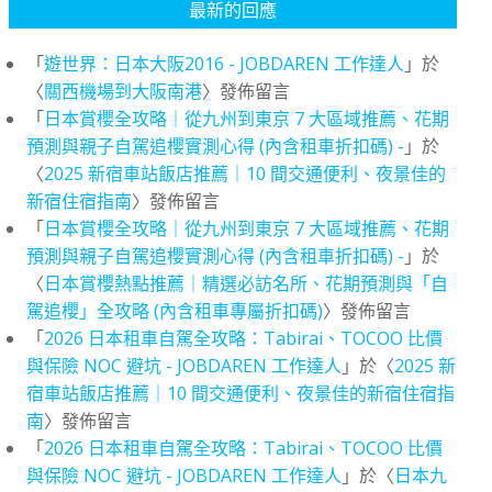
最新的回應
「
遊世界：日本大阪2016 - JOBDAREN 工作達人
」於
〈
關西機場到大阪南港
〉發佈留言
「
日本賞櫻全攻略｜從九州到東京 7 大區域推薦、花期
預測與親子自駕追櫻實測心得 (內含租車折扣碼) -
」於
〈
2025 新宿車站飯店推薦｜10 間交通便利、夜景佳的
新宿住宿指南
〉發佈留言
「
日本賞櫻全攻略｜從九州到東京 7 大區域推薦、花期
預測與親子自駕追櫻實測心得 (內含租車折扣碼) -
」於
〈
日本賞櫻熱點推薦｜精選必訪名所、花期預測與「自
駕追櫻」全攻略 (內含租車專屬折扣碼)
〉發佈留言
「
2026 日本租車自駕全攻略：Tabirai、TOCOO 比價
與保險 NOC 避坑 - JOBDAREN 工作達人
」於〈
2025 新
宿車站飯店推薦｜10 間交通便利、夜景佳的新宿住宿指
南
〉發佈留言
「
2026 日本租車自駕全攻略：Tabirai、TOCOO 比價
與保險 NOC 避坑 - JOBDAREN 工作達人
」於〈
日本九