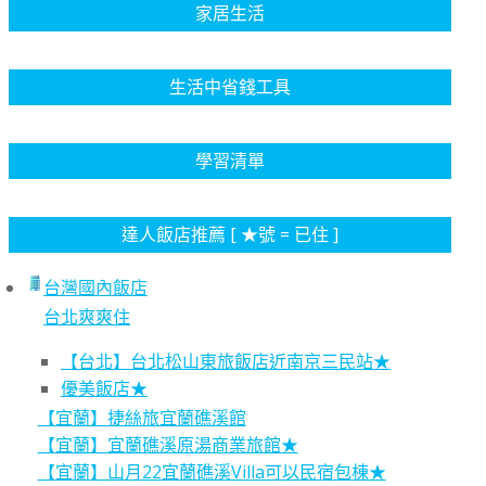
家居生活
生活中省錢工具
學習清單
達人飯店推薦 [ ★號 = 已住 ]
台灣國內飯店
台北爽爽住
【台北】台北松山東旅飯店近南京三民站★
優美飯店★
【宜蘭】捷絲旅宜蘭礁溪館
【宜蘭】宜蘭礁溪原湯商業旅館★
【宜蘭】山月22宜蘭礁溪Villa可以民宿包棟★