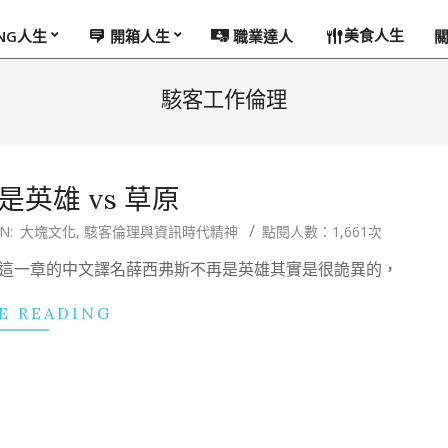
美食人生
ING人生
開箱人生
職業達人
駭客工作倫理
英雄 vs 草原
IN:
大塊文化
,
駭客倫理與資訊時代精神
點閱人數：1,661次
 這一章的中文譯名薛西弗斯不再是英雄其實是很詭異的，
E READING