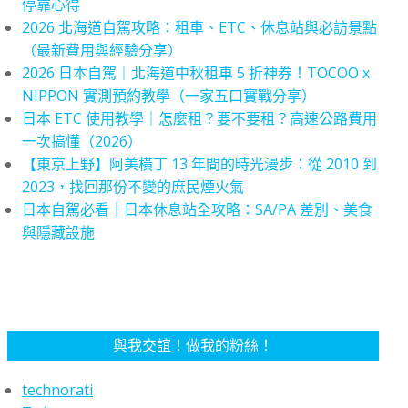
停靠心得
2026 北海道自駕攻略：租車、ETC、休息站與必訪景點
（最新費用與經驗分享）
2026 日本自駕｜北海道中秋租車 5 折神券！TOCOO x
NIPPON 實測預約教學（一家五口實戰分享）
日本 ETC 使用教學｜怎麼租？要不要租？高速公路費用
一次搞懂（2026）
【東京上野】阿美橫丁 13 年間的時光漫步：從 2010 到
2023，找回那份不變的庶民煙火氣
日本自駕必看｜日本休息站全攻略：SA/PA 差別、美食
與隱藏設施
與我交誼！做我的粉絲！
technorati