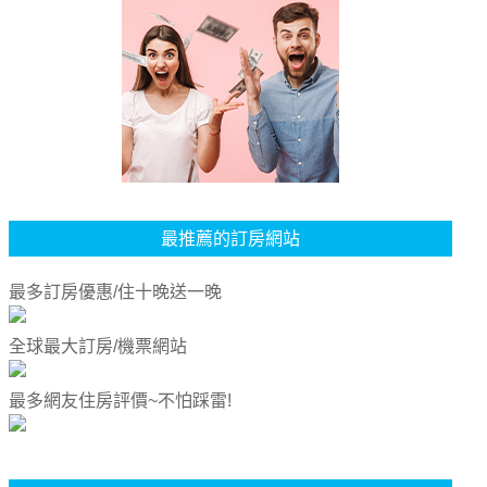
最推薦的訂房網站
最多訂房優惠/住十晚送一晚
全球最大訂房/機票網站
最多網友住房評價~不怕踩雷!