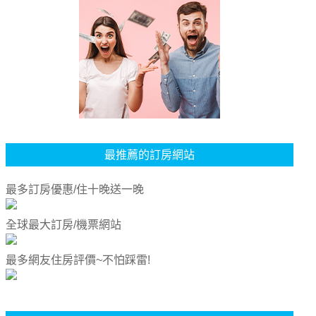
最推薦的訂房網站
最多訂房優惠/住十晚送一晚
全球最大訂房/機票網站
最多網友住房評價~不怕踩雷!