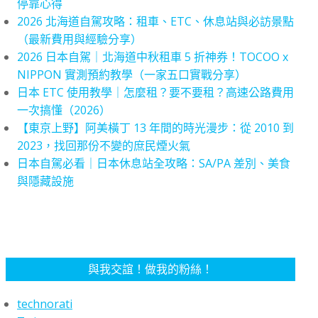
停靠心得
2026 北海道自駕攻略：租車、ETC、休息站與必訪景點
（最新費用與經驗分享）
2026 日本自駕｜北海道中秋租車 5 折神券！TOCOO x
NIPPON 實測預約教學（一家五口實戰分享）
日本 ETC 使用教學｜怎麼租？要不要租？高速公路費用
一次搞懂（2026）
【東京上野】阿美橫丁 13 年間的時光漫步：從 2010 到
2023，找回那份不變的庶民煙火氣
日本自駕必看｜日本休息站全攻略：SA/PA 差別、美食
與隱藏設施
與我交誼！做我的粉絲！
technorati