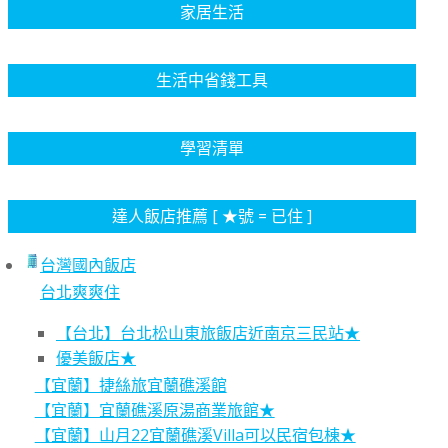
家居生活
生活中省錢工具
學習清單
達人飯店推薦 [ ★號 = 已住 ]
台灣國內飯店
台北爽爽住
【台北】台北松山東旅飯店近南京三民站★
優美飯店★
【宜蘭】捷絲旅宜蘭礁溪館
【宜蘭】宜蘭礁溪原湯商業旅館★
【宜蘭】山月22宜蘭礁溪Villa可以民宿包棟★