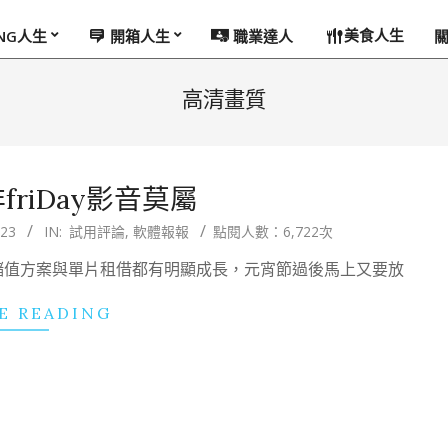
美食人生
ING人生
開箱人生
職業達人
高清畫質
riDay影音莫屬
/23
IN:
試用評論
,
軟體報報
點閱人數：6,722次
儲值方案與單片租借都有明顯成長，元宵節過後馬上又要放
E READING