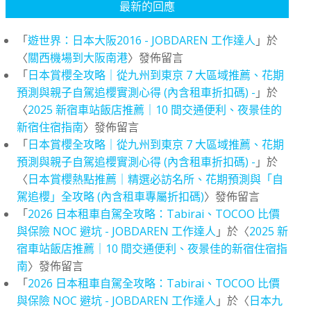
最新的回應
「
遊世界：日本大阪2016 - JOBDAREN 工作達人
」於
〈
關西機場到大阪南港
〉發佈留言
「
日本賞櫻全攻略｜從九州到東京 7 大區域推薦、花期
預測與親子自駕追櫻實測心得 (內含租車折扣碼) -
」於
〈
2025 新宿車站飯店推薦｜10 間交通便利、夜景佳的
新宿住宿指南
〉發佈留言
「
日本賞櫻全攻略｜從九州到東京 7 大區域推薦、花期
預測與親子自駕追櫻實測心得 (內含租車折扣碼) -
」於
〈
日本賞櫻熱點推薦｜精選必訪名所、花期預測與「自
駕追櫻」全攻略 (內含租車專屬折扣碼)
〉發佈留言
「
2026 日本租車自駕全攻略：Tabirai、TOCOO 比價
與保險 NOC 避坑 - JOBDAREN 工作達人
」於〈
2025 新
宿車站飯店推薦｜10 間交通便利、夜景佳的新宿住宿指
南
〉發佈留言
「
2026 日本租車自駕全攻略：Tabirai、TOCOO 比價
與保險 NOC 避坑 - JOBDAREN 工作達人
」於〈
日本九