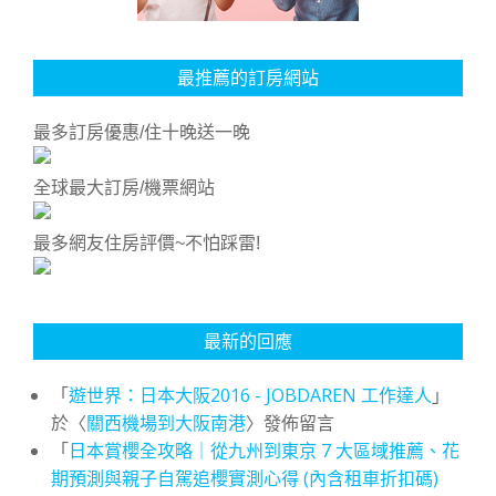
最推薦的訂房網站
最多訂房優惠/住十晚送一晚
全球最大訂房/機票網站
最多網友住房評價~不怕踩雷!
最新的回應
「
遊世界：日本大阪2016 - JOBDAREN 工作達人
」
於〈
關西機場到大阪南港
〉發佈留言
「
日本賞櫻全攻略｜從九州到東京 7 大區域推薦、花
期預測與親子自駕追櫻實測心得 (內含租車折扣碼)