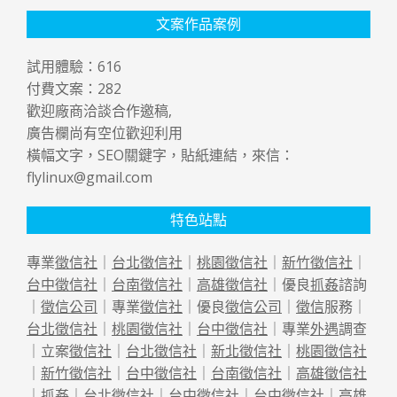
文案作品案例
試用體驗：
616
付費文案：
282
歡迎廠商洽談合作邀稿,
廣告欄尚有空位歡迎利用
橫幅文字，SEO關鍵字，貼紙連結，來信：
flylinux@gmail.com
特色站點
專業
徵信社
｜
台北徵信社
｜
桃園徵信社
｜
新竹徵信社
｜
台中徵信社
｜
台南徵信社
｜
高雄徵信社
｜優良
抓姦
諮詢
｜
徵信公司
｜專業
徵信社
｜優良
徵信公司
｜
徵信
服務｜
台北徵信社
｜
桃園徵信社
｜
台中徵信社
｜專業
外遇
調查
｜立案
徵信社
｜
台北徵信社
｜
新北徵信社
｜
桃園徵信社
｜
新竹徵信社
｜
台中徵信社
｜
台南徵信社
｜
高雄徵信社
｜
抓姦
｜
台北徵信社
｜
台中徵信社
｜
台中徵信社
｜
高雄