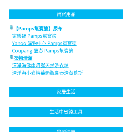
寶寶用品
【Pamps幫寶適】尿布
家樂福 Pamps幫寶適
Yahoo 購物中心 Pamps幫寶適
Coupang 酷澎 Pamps幫寶適
衣物清潔
清淨海健康呵護天然洗衣精
清淨海小麥精華奶瓶食器清潔慕斯
家居生活
生活中省錢工具
學習清單