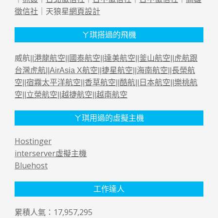
徵信社
｜天狼星
網頁設計
ㄚ琪搭過的飛機
威航||
港龍航空
||
國泰航空
||
達美航空
||
釜山航空
||
虎航跟
台灣虎航
||
AirAsia X航空
||
捷星航空
||
海南航空
||
長榮航
空
||
宿霧太平洋航空
||
香草航空
||
酷航
||
日本航空
||
樂桃航
空
||
立榮航空
||
越捷航空
||
越南航空
ㄚ琪用過的虛擬主機
Hostinger
interserver虛擬主機
Bluehost
工作達人
累積人氣：17,957,295