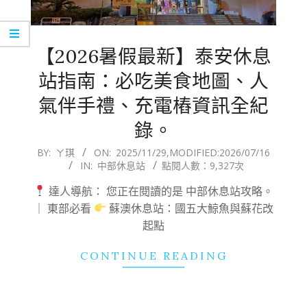
【2026暑假最新】泰安休息
站指南：必吃美食地圖、人
氣伴手禮、充電樁資訊全紀
錄。
2025-
BY:
ㄚ琪
ON:
2025/11/29
,MODIFIED:
2026/07/16
IN:
中部休息站
點閱人數：9,327次
11-
29
達人導航： 您正在閱讀的是 中部休息站攻略。
｜ 東部必看
蘇澳休息站：國五大鯨魚與蘇花改
起點
CONTINUE READING