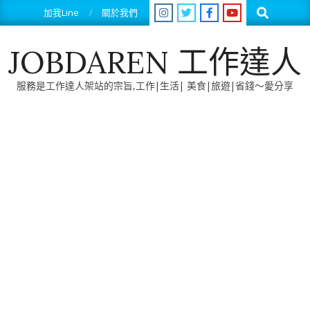
Skip
Search
加我Line
關於我們
to
content
JOBDAREN 工作達人
服務是工作達人架站的宗旨,工作|生活| 美食|旅遊|省錢～愛分享
Primary
Navigation
Menu