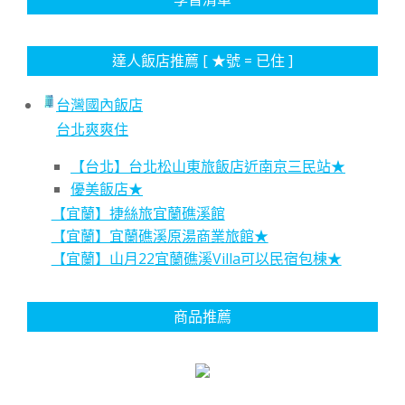
達人飯店推薦 [ ★號 = 已住 ]
台灣國內飯店
台北爽爽住
【台北】台北松山東旅飯店近南京三民站★
優美飯店★
【宜蘭】捷絲旅宜蘭礁溪館
【宜蘭】宜蘭礁溪原湯商業旅館★
【宜蘭】山月22宜蘭礁溪Villa可以民宿包棟★
商品推薦