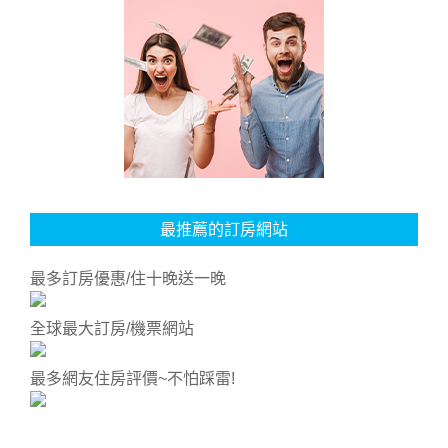
最推薦的訂房網站
最多訂房優惠/住十晚送一晚
全球最大訂房/機票網站
最多網友住房評價~不怕踩雷!