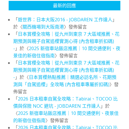
最新的回應
「
遊世界：日本大阪2016 - JOBDAREN 工作達人
」
於〈
關西機場到大阪南港
〉發佈留言
「
日本賞櫻全攻略｜從九州到東京 7 大區域推薦、花
期預測與親子自駕追櫻實測心得 (內含租車折扣碼)
-
」於〈
2025 新宿車站飯店推薦｜10 間交通便利、夜
景佳的新宿住宿指南
〉發佈留言
「
日本賞櫻全攻略｜從九州到東京 7 大區域推薦、花
期預測與親子自駕追櫻實測心得 (內含租車折扣碼)
-
」於〈
日本賞櫻熱點推薦｜精選必訪名所、花期預
測與「自駕追櫻」全攻略 (內含租車專屬折扣碼)
〉發
佈留言
「
2026 日本租車自駕全攻略：Tabirai、TOCOO 比
價與保險 NOC 避坑 - JOBDAREN 工作達人
」於
〈
2025 新宿車站飯店推薦｜10 間交通便利、夜景佳
的新宿住宿指南
〉發佈留言
「
2026 日本租車自駕全攻略：Tabirai、TOCOO 比