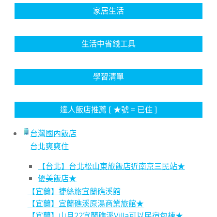
家居生活
生活中省錢工具
學習清單
達人飯店推薦 [ ★號 = 已住 ]
台灣國內飯店
台北爽爽住
【台北】台北松山東旅飯店近南京三民站★
優美飯店★
【宜蘭】捷絲旅宜蘭礁溪館
【宜蘭】宜蘭礁溪原湯商業旅館★
【宜蘭】山月22宜蘭礁溪Villa可以民宿包棟★