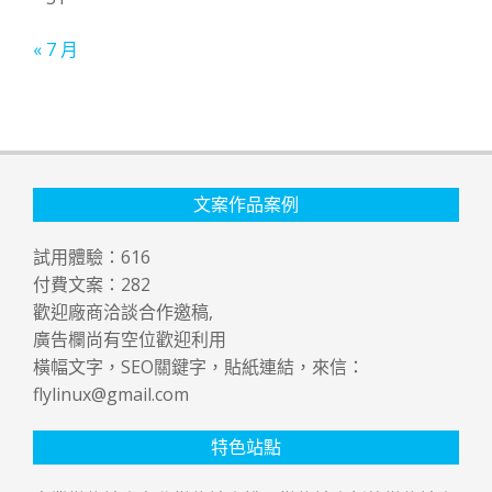
« 7 月
文案作品案例
試用體驗：
616
付費文案：
282
歡迎廠商洽談合作邀稿,
廣告欄尚有空位歡迎利用
橫幅文字，SEO關鍵字，貼紙連結，來信：
flylinux@gmail.com
特色站點