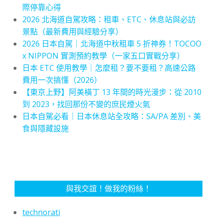
際停靠心得
2026 北海道自駕攻略：租車、ETC、休息站與必訪
景點（最新費用與經驗分享）
2026 日本自駕｜北海道中秋租車 5 折神券！TOCOO
x NIPPON 實測預約教學（一家五口實戰分享）
日本 ETC 使用教學｜怎麼租？要不要租？高速公路
費用一次搞懂（2026）
【東京上野】阿美橫丁 13 年間的時光漫步：從 2010
到 2023，找回那份不變的庶民煙火氣
日本自駕必看｜日本休息站全攻略：SA/PA 差別、美
食與隱藏設施
與我交誼！做我的粉絲！
technorati