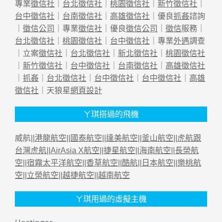
專業
徵信社
｜
台北徵信社
｜
桃園徵信社
｜
新竹徵信社
｜
台中徵信社
｜
台南徵信社
｜
高雄徵信社
｜優良
抓姦
諮詢
｜
徵信公司
｜專業
徵信社
｜優良
徵信公司
｜
徵信
服務｜
台北徵信社
｜
桃園徵信社
｜
台中徵信社
｜專業
外遇
調查
｜立案
徵信社
｜
台北徵信社
｜
新北徵信社
｜
桃園徵信社
｜
新竹徵信社
｜
台中徵信社
｜
台南徵信社
｜
高雄徵信社
｜
抓姦
｜
台北徵信社
｜
台中徵信社
｜
台中徵信社
｜
高雄
徵信社
｜天狼星
網頁設計
ㄚ琪搭過的飛機
威航||
港龍航空
||
國泰航空
||
達美航空
||
釜山航空
||
虎航跟
台灣虎航
||
AirAsia X航空
||
捷星航空
||
海南航空
||
長榮航
空
||
宿霧太平洋航空
||
香草航空
||
酷航
||
日本航空
||
樂桃航
空
||
立榮航空
||
越捷航空
||
越南航空
ㄚ琪用過的虛擬主機