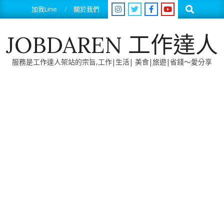
Skip
Search
加我Line
關於我們
to
content
JOBDAREN 工作達人
服務是工作達人架站的宗旨,工作|生活| 美食|旅遊|省錢～愛分享
Primary
Navigation
Menu