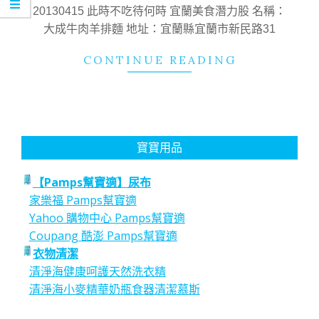
01
20130415 此時不吃待何時 宜蘭美食潛力股 名稱：
大成牛肉羊排麵 地址：宜蘭縣宜蘭市新民路31
CONTINUE READING
寶寶用品
【Pamps幫寶適】尿布
家樂福 Pamps幫寶適
Yahoo 購物中心 Pamps幫寶適
Coupang 酷澎 Pamps幫寶適
衣物清潔
清淨海健康呵護天然洗衣精
清淨海小麥精華奶瓶食器清潔慕斯