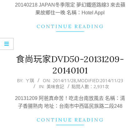
17
20140218 JAPAN冬季限定 夢幻鐵道路線3 來去蘋
果故鄉住一晚 名稱：Hotel Appl
CONTINUE READING
食尚玩家DVD50-20131209-
20140101
2014-
BY:
ㄚ琪
ON:
2014/11/28
,MODIFIED:
2014/11/23
IN:
美味食記
點閱人數：2,931次
11-
28
20131209 阿爸真命苦！吃走台南放風去 名稱：清
子香腸熟肉 地址：台南市中西區民族路二段248
CONTINUE READING