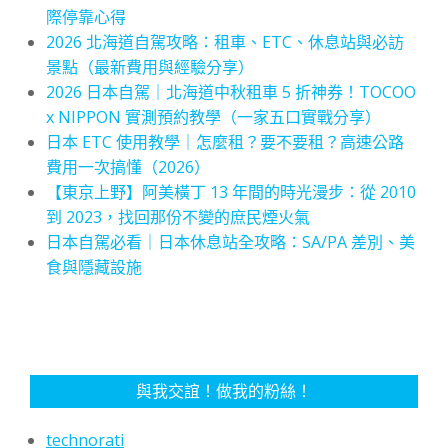
際停靠心得
2026 北海道自駕攻略：租車、ETC、休息站與必訪
景點（最新費用與經驗分享）
2026 日本自駕｜北海道中秋租車 5 折神券！TOCOO
x NIPPON 實測預約教學（一家五口實戰分享）
日本 ETC 使用教學｜怎麼租？要不要租？高速公路
費用一次搞懂（2026）
【東京上野】阿美橫丁 13 年間的時光漫步：從 2010
到 2023，找回那份不變的庶民煙火氣
日本自駕必看｜日本休息站全攻略：SA/PA 差別、美
食與隱藏設施
與我交誼！做我的粉絲！
technorati