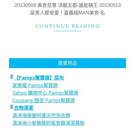
02
20130509 美食至尊 決戰五都-誰能稱王 20130513
是男人都會愛！嘉義超MAN美食 名
CONTINUE READING
寶寶用品
【Pamps幫寶適】尿布
家樂福 Pamps幫寶適
Yahoo 購物中心 Pamps幫寶適
Coupang 酷澎 Pamps幫寶適
衣物清潔
清淨海健康呵護天然洗衣精
清淨海小麥精華奶瓶食器清潔慕斯