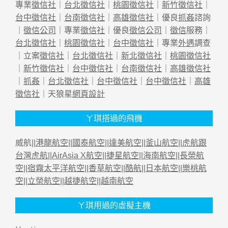
專業
徵信社
｜
台北徵信社
｜
桃園徵信社
｜
新竹徵信社
｜
台中徵信社
｜
台南徵信社
｜
高雄徵信社
｜優良
抓姦
諮詢
｜
徵信公司
｜專業
徵信社
｜優良
徵信公司
｜
徵信
服務｜
台北徵信社
｜
桃園徵信社
｜
台中徵信社
｜專業
外遇
調查
｜立案
徵信社
｜
台北徵信社
｜
新北徵信社
｜
桃園徵信社
｜
新竹徵信社
｜
台中徵信社
｜
台南徵信社
｜
高雄徵信社
｜
抓姦
｜
台北徵信社
｜
台中徵信社
｜
台中徵信社
｜
高雄
徵信社
｜天狼星
網頁設計
ㄚ琪搭過的飛機
威航||
港龍航空
||
國泰航空
||
達美航空
||
釜山航空
||
虎航跟
台灣虎航
||
AirAsia X航空
||
捷星航空
||
海南航空
||
長榮航
空
||
宿霧太平洋航空
||
香草航空
||
酷航
||
日本航空
||
樂桃航
空
||
立榮航空
||
越捷航空
||
越南航空
ㄚ琪用過的虛擬主機