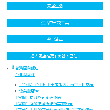
家居生活
生活中省錢工具
學習清單
達人飯店推薦 [ ★號 = 已住 ]
台灣國內飯店
台北爽爽住
【台北】台北松山東旅飯店近南京三民站★
優美飯店★
【宜蘭】捷絲旅宜蘭礁溪館
【宜蘭】宜蘭礁溪原湯商業旅館★
【宜蘭】山月22宜蘭礁溪Villa可以民宿包棟★