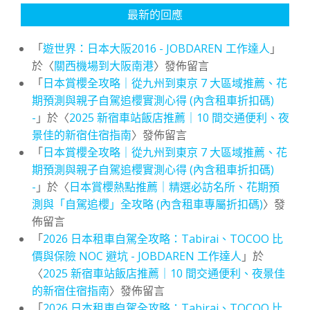
最新的回應
「
遊世界：日本大阪2016 - JOBDAREN 工作達人
」
於〈
關西機場到大阪南港
〉發佈留言
「
日本賞櫻全攻略｜從九州到東京 7 大區域推薦、花
期預測與親子自駕追櫻實測心得 (內含租車折扣碼)
-
」於〈
2025 新宿車站飯店推薦｜10 間交通便利、夜
景佳的新宿住宿指南
〉發佈留言
「
日本賞櫻全攻略｜從九州到東京 7 大區域推薦、花
期預測與親子自駕追櫻實測心得 (內含租車折扣碼)
-
」於〈
日本賞櫻熱點推薦｜精選必訪名所、花期預
測與「自駕追櫻」全攻略 (內含租車專屬折扣碼)
〉發
佈留言
「
2026 日本租車自駕全攻略：Tabirai、TOCOO 比
價與保險 NOC 避坑 - JOBDAREN 工作達人
」於
〈
2025 新宿車站飯店推薦｜10 間交通便利、夜景佳
的新宿住宿指南
〉發佈留言
「
2026 日本租車自駕全攻略：Tabirai、TOCOO 比