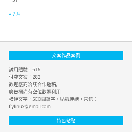
« 7 月
文案作品案例
試用體驗：
616
付費文案：
282
歡迎廠商洽談合作邀稿,
廣告欄尚有空位歡迎利用
橫幅文字，SEO關鍵字，貼紙連結，來信：
flylinux@gmail.com
特色站點