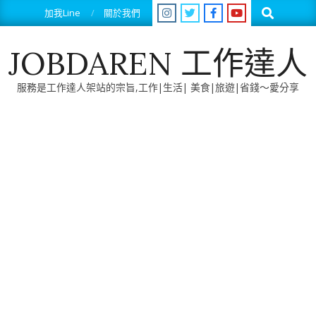
Skip
Search
加我Line
關於我們
to
content
JOBDAREN 工作達人
服務是工作達人架站的宗旨,工作|生活| 美食|旅遊|省錢～愛分享
Primary
Navigation
Menu