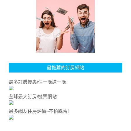
最推薦的訂房網站
最多訂房優惠/住十晚送一晚
全球最大訂房/機票網站
最多網友住房評價~不怕踩雷!