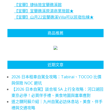
【宜蘭】捷絲旅宜蘭礁溪館
【宜蘭】宜蘭礁溪原湯商業旅館★
【宜蘭】山月22宜蘭礁溪Villa可以民宿包棟★
商品推薦
近期文章
2026 日本租車自駕全攻略：Tabirai、TOCOO 比價
與保險 NOC 避坑
【2026 日本自駕】談合坂 SA 上行全攻略：河口湖回
東京必停！必買伴手禮、美食地圖與塞車應對
道之驛阿蘇介紹｜九州自駕必訪休息站，美食、伴手
禮與交通攻略