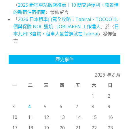
〈
2025 新宿車站飯店推薦｜10 間交通便利、夜景佳
的新宿住宿指南
〉發佈留言
「
2026 日本租車自駕全攻略：Tabirai、TOCOO 比
價與保險 NOC 避坑 - JOBDAREN 工作達人
」於〈
日
本九州F3自駕，租車人氣首選就在Tabirai
〉發佈留
言
歷史事件
2026 年 8 月
一
二
三
四
五
六
日
1
2
3
4
5
6
7
8
9
10
11
12
13
14
15
16
17
18
19
20
21
22
23