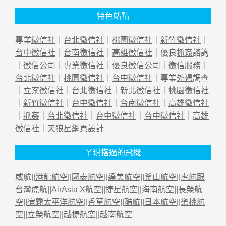
特色站點
專業
徵信社
｜
台北徵信社
｜
桃園徵信社
｜
新竹徵信社
｜
台中徵信社
｜
台南徵信社
｜
高雄徵信社
｜優良
抓姦
諮詢
｜
徵信公司
｜專業
徵信社
｜優良
徵信公司
｜
徵信
服務｜
台北徵信社
｜
桃園徵信社
｜
台中徵信社
｜專業
外遇
調查
｜立案
徵信社
｜
台北徵信社
｜
新北徵信社
｜
桃園徵信社
｜
新竹徵信社
｜
台中徵信社
｜
台南徵信社
｜
高雄徵信社
｜
抓姦
｜
台北徵信社
｜
台中徵信社
｜
台中徵信社
｜
高雄
徵信社
｜天狼星
網頁設計
ㄚ琪搭過的飛機
威航||
港龍航空
||
國泰航空
||
達美航空
||
釜山航空
||
虎航跟
台灣虎航
||
AirAsia X航空
||
捷星航空
||
海南航空
||
長榮航
空
||
宿霧太平洋航空
||
香草航空
||
酷航
||
日本航空
||
樂桃航
空
||
立榮航空
||
越捷航空
||
越南航空