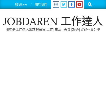
Skip
Search
加我Line
關於我們
to
content
JOBDAREN 工作達人
服務是工作達人架站的宗旨,工作|生活| 美食|旅遊|省錢～愛分享
Primary
Navigation
Menu