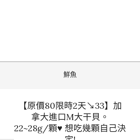
鮮魚
【原價80限時2天↘33】加
拿大進口M大干貝。
22~28g/顆♥ 想吃幾顆自己決
定!