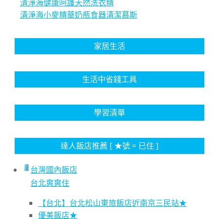
清淨海健康呵護天然洗衣精
清淨海小麥精華奶瓶食器清潔慕斯
家居生活
生活中省錢工具
學習清單
達人飯店推薦 [ ★號 = 已住 ]
台灣國內飯店
台北爽爽住
【台北】台北松山東旅飯店近南京三民站★
優美飯店★