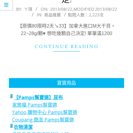
2013-
BY:
ㄚ琪
ON:
2013/08/22
,MODIFIED:
2013/08/22
IN:
商品推薦
點閱人數：2,223次
08-
22
【原價80限時2天↘33】加拿大進口M大干貝。
22~28g/顆♥ 想吃幾顆自己決定! 單筆滿1200
CONTINUE READING
寶寶用品
【Pamps幫寶適】尿布
家樂福 Pamps幫寶適
Yahoo 購物中心 Pamps幫寶適
Coupang 酷澎 Pamps幫寶適
衣物清潔