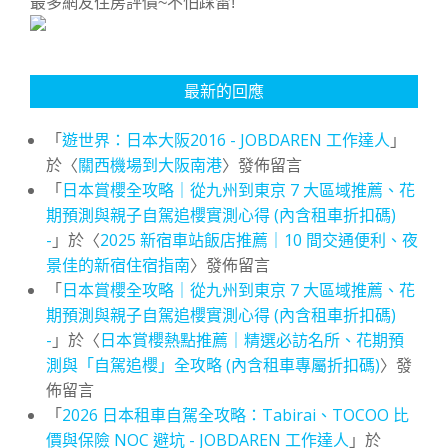
最多網友住房評價~不怕踩雷!
最新的回應
「
遊世界：日本大阪2016 - JOBDAREN 工作達人
」
於〈
關西機場到大阪南港
〉發佈留言
「
日本賞櫻全攻略｜從九州到東京 7 大區域推薦、花
期預測與親子自駕追櫻實測心得 (內含租車折扣碼)
-
」於〈
2025 新宿車站飯店推薦｜10 間交通便利、夜
景佳的新宿住宿指南
〉發佈留言
「
日本賞櫻全攻略｜從九州到東京 7 大區域推薦、花
期預測與親子自駕追櫻實測心得 (內含租車折扣碼)
-
」於〈
日本賞櫻熱點推薦｜精選必訪名所、花期預
測與「自駕追櫻」全攻略 (內含租車專屬折扣碼)
〉發
佈留言
「
2026 日本租車自駕全攻略：Tabirai、TOCOO 比
價與保險 NOC 避坑 - JOBDAREN 工作達人
」於