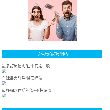
最推薦的訂房網站
最多訂房優惠/住十晚送一晚
全球最大訂房/機票網站
最多網友住房評價~不怕踩雷!