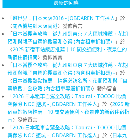
最新的回應
「
遊世界：日本大阪2016 - JOBDAREN 工作達人
」於
〈
關西機場到大阪南港
〉發佈留言
「
日本賞櫻全攻略｜從九州到東京 7 大區域推薦、花期
預測與親子自駕追櫻實測心得 (內含租車折扣碼) -
」於
〈
2025 新宿車站飯店推薦｜10 間交通便利、夜景佳的
新宿住宿指南
〉發佈留言
「
日本賞櫻全攻略｜從九州到東京 7 大區域推薦、花期
預測與親子自駕追櫻實測心得 (內含租車折扣碼) -
」於
〈
日本賞櫻熱點推薦｜精選必訪名所、花期預測與「自
駕追櫻」全攻略 (內含租車專屬折扣碼)
〉發佈留言
「
2026 日本租車自駕全攻略：Tabirai、TOCOO 比價
與保險 NOC 避坑 - JOBDAREN 工作達人
」於〈
2025 新
宿車站飯店推薦｜10 間交通便利、夜景佳的新宿住宿指
南
〉發佈留言
「
2026 日本租車自駕全攻略：Tabirai、TOCOO 比價
與保險 NOC 避坑 - JOBDAREN 工作達人
」於〈
日本九