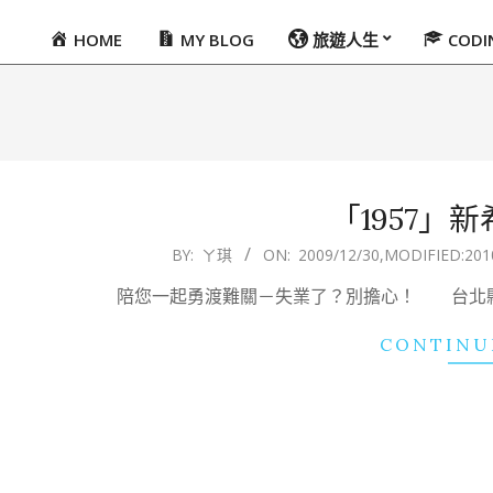
HOME
MY BLOG
旅遊人生
COD
Primary
Navigation
Menu
「1957」
2009-
BY:
ㄚ琪
ON:
2009/12/30
,MODIFIED:
201
12-
陪您一起勇渡難關－失業了？別擔心！ 台北縣
30
CONTINU