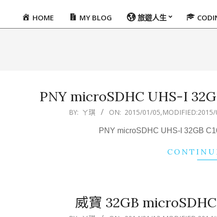
HOME
MY BLOG
旅遊人生
COD
Primary
Navigation
Menu
PNY microSDHC UHS-I 3
2015-
BY:
ㄚ琪
ON:
2015/01/05
,MODIFIED:
2015/
01-
PNY microSDHC UHS-I 32GB
05
CONTINU
威寶 32GB microSDHC
2014-