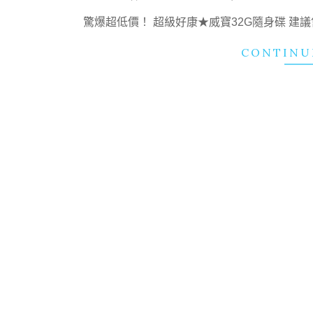
12-
驚爆超低價！ 超級好康★威寶32G隨身碟 建議售
19
CONTINU