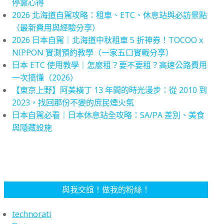
停靠心得
2026 北海道自駕攻略：租車、ETC、休息站與必訪景點
（最新費用與經驗分享）
2026 日本自駕｜北海道中秋租車 5 折神券！TOCOO x
NIPPON 實測預約教學（一家五口實戰分享）
日本 ETC 使用教學｜怎麼租？要不要租？高速公路費用
一次搞懂（2026）
【東京上野】阿美橫丁 13 年間的時光漫步：從 2010 到
2023，找回那份不變的庶民煙火氣
日本自駕必看｜日本休息站全攻略：SA/PA 差別、美食
與隱藏設施
與我交誼！做我的粉絲！
technorati