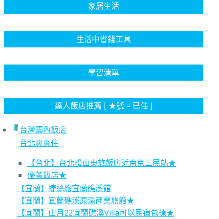
家居生活
生活中省錢工具
學習清單
達人飯店推薦 [ ★號 = 已住 ]
台灣國內飯店
台北爽爽住
【台北】台北松山東旅飯店近南京三民站★
優美飯店★
【宜蘭】捷絲旅宜蘭礁溪館
【宜蘭】宜蘭礁溪原湯商業旅館★
【宜蘭】山月22宜蘭礁溪Villa可以民宿包棟★