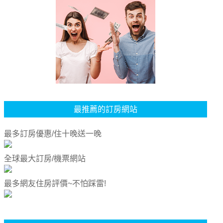
最推薦的訂房網站
最多訂房優惠/住十晚送一晚
全球最大訂房/機票網站
最多網友住房評價~不怕踩雷!