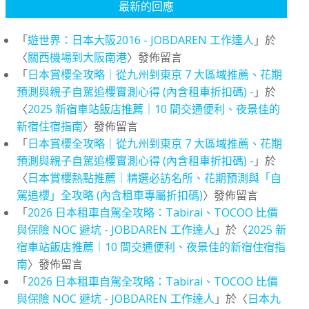
最新的回應
「
遊世界：日本大阪2016 - JOBDAREN 工作達人
」於
〈
關西機場到大阪南港
〉發佈留言
「
日本賞櫻全攻略｜從九州到東京 7 大區域推薦、花期
預測與親子自駕追櫻實測心得 (內含租車折扣碼) -
」於
〈
2025 新宿車站飯店推薦｜10 間交通便利、夜景佳的
新宿住宿指南
〉發佈留言
「
日本賞櫻全攻略｜從九州到東京 7 大區域推薦、花期
預測與親子自駕追櫻實測心得 (內含租車折扣碼) -
」於
〈
日本賞櫻熱點推薦｜精選必訪名所、花期預測與「自
駕追櫻」全攻略 (內含租車專屬折扣碼)
〉發佈留言
「
2026 日本租車自駕全攻略：Tabirai、TOCOO 比價
與保險 NOC 避坑 - JOBDAREN 工作達人
」於〈
2025 新
宿車站飯店推薦｜10 間交通便利、夜景佳的新宿住宿指
南
〉發佈留言
「
2026 日本租車自駕全攻略：Tabirai、TOCOO 比價
與保險 NOC 避坑 - JOBDAREN 工作達人
」於〈
日本九