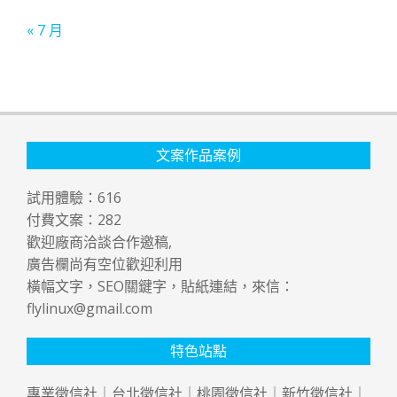
« 7 月
文案作品案例
試用體驗：
616
付費文案：
282
歡迎廠商洽談合作邀稿,
廣告欄尚有空位歡迎利用
橫幅文字，SEO關鍵字，貼紙連結，來信：
flylinux@gmail.com
特色站點
專業
徵信社
｜
台北徵信社
｜
桃園徵信社
｜
新竹徵信社
｜