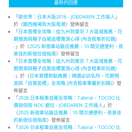
最新的回應
「
遊世界：日本大阪2016 - JOBDAREN 工作達人
」
於〈
關西機場到大阪南港
〉發佈留言
「
日本賞櫻全攻略｜從九州到東京 7 大區域推薦、花
期預測與親子自駕追櫻實測心得 (內含租車折扣碼)
-
」於〈
2025 新宿車站飯店推薦｜10 間交通便利、夜
景佳的新宿住宿指南
〉發佈留言
「
日本賞櫻全攻略｜從九州到東京 7 大區域推薦、花
期預測與親子自駕追櫻實測心得 (內含租車折扣碼)
-
」於〈
日本賞櫻熱點推薦｜精選必訪名所、花期預
測與「自駕追櫻」全攻略 (內含租車專屬折扣碼)
〉發
佈留言
「
2026 日本租車自駕全攻略：Tabirai、TOCOO 比
價與保險 NOC 避坑 - JOBDAREN 工作達人
」於
〈
2025 新宿車站飯店推薦｜10 間交通便利、夜景佳
的新宿住宿指南
〉發佈留言
「
2026 日本租車自駕全攻略：Tabirai、TOCOO 比