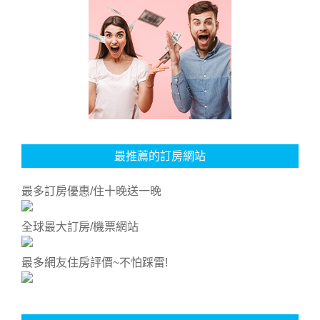
最推薦的訂房網站
最多訂房優惠/住十晚送一晚
全球最大訂房/機票網站
最多網友住房評價~不怕踩雷!