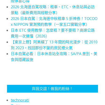
際停靠心得
2026 北海道自駕攻略：租車、ETC、休息站與必訪
景點（最新費用與經驗分享）
2026 日本自駕｜北海道中秋租車 5 折神券！TOCOO
x NIPPON 實測預約教學（一家五口實戰分享）
日本 ETC 使用教學｜怎麼租？要不要租？高速公路
費用一次搞懂（2026）
【東京上野】阿美橫丁 13 年間的時光漫步：從 2010
到 2023，找回那份不變的庶民煙火氣
日本自駕必看｜日本休息站全攻略：SA/PA 差別、美
食與隱藏設施
與我交誼！做我的粉絲！
technorati