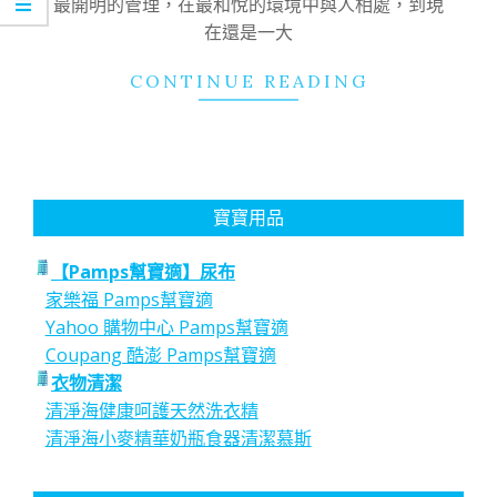
最開明的管理，在最和悅的環境中與人相處，到現
在還是一大
CONTINUE READING
寶寶用品
【Pamps幫寶適】尿布
家樂福 Pamps幫寶適
Yahoo 購物中心 Pamps幫寶適
Coupang 酷澎 Pamps幫寶適
衣物清潔
清淨海健康呵護天然洗衣精
清淨海小麥精華奶瓶食器清潔慕斯