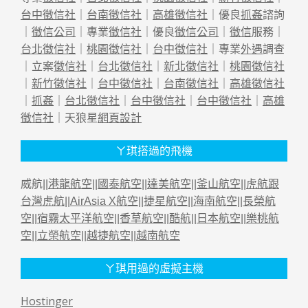
台中徵信社
｜
台南徵信社
｜
高雄徵信社
｜優良
抓姦
諮詢
｜
徵信公司
｜專業
徵信社
｜優良
徵信公司
｜
徵信
服務｜
台北徵信社
｜
桃園徵信社
｜
台中徵信社
｜專業
外遇
調查
｜立案
徵信社
｜
台北徵信社
｜
新北徵信社
｜
桃園徵信社
｜
新竹徵信社
｜
台中徵信社
｜
台南徵信社
｜
高雄徵信社
｜
抓姦
｜
台北徵信社
｜
台中徵信社
｜
台中徵信社
｜
高雄
徵信社
｜天狼星
網頁設計
ㄚ琪搭過的飛機
威航||
港龍航空
||
國泰航空
||
達美航空
||
釜山航空
||
虎航跟
台灣虎航
||
AirAsia X航空
||
捷星航空
||
海南航空
||
長榮航
空
||
宿霧太平洋航空
||
香草航空
||
酷航
||
日本航空
||
樂桃航
空
||
立榮航空
||
越捷航空
||
越南航空
ㄚ琪用過的虛擬主機
Hostinger