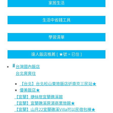
家居生活
生活中省錢工具
學習清單
達人飯店推薦 [ ★號 = 已住 ]
台灣國內飯店
台北爽爽住
【台北】台北松山東旅飯店近南京三民站★
優美飯店★
【宜蘭】捷絲旅宜蘭礁溪館
【宜蘭】宜蘭礁溪原湯商業旅館★
【宜蘭】山月22宜蘭礁溪Villa可以民宿包棟★