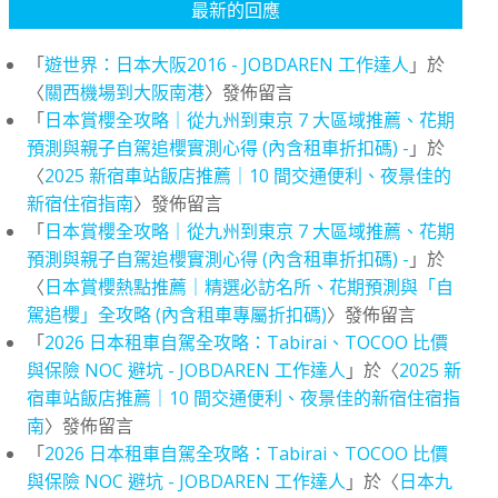
最新的回應
「
遊世界：日本大阪2016 - JOBDAREN 工作達人
」於
〈
關西機場到大阪南港
〉發佈留言
「
日本賞櫻全攻略｜從九州到東京 7 大區域推薦、花期
預測與親子自駕追櫻實測心得 (內含租車折扣碼) -
」於
〈
2025 新宿車站飯店推薦｜10 間交通便利、夜景佳的
新宿住宿指南
〉發佈留言
「
日本賞櫻全攻略｜從九州到東京 7 大區域推薦、花期
預測與親子自駕追櫻實測心得 (內含租車折扣碼) -
」於
〈
日本賞櫻熱點推薦｜精選必訪名所、花期預測與「自
駕追櫻」全攻略 (內含租車專屬折扣碼)
〉發佈留言
「
2026 日本租車自駕全攻略：Tabirai、TOCOO 比價
與保險 NOC 避坑 - JOBDAREN 工作達人
」於〈
2025 新
宿車站飯店推薦｜10 間交通便利、夜景佳的新宿住宿指
南
〉發佈留言
「
2026 日本租車自駕全攻略：Tabirai、TOCOO 比價
與保險 NOC 避坑 - JOBDAREN 工作達人
」於〈
日本九