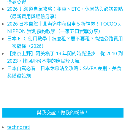
停靠心得
2026 北海道自駕攻略：租車、ETC、休息站與必訪景點
（最新費用與經驗分享）
2026 日本自駕｜北海道中秋租車 5 折神券！TOCOO x
NIPPON 實測預約教學（一家五口實戰分享）
日本 ETC 使用教學｜怎麼租？要不要租？高速公路費用
一次搞懂（2026）
【東京上野】阿美橫丁 13 年間的時光漫步：從 2010 到
2023，找回那份不變的庶民煙火氣
日本自駕必看｜日本休息站全攻略：SA/PA 差別、美食
與隱藏設施
與我交誼！做我的粉絲！
technorati