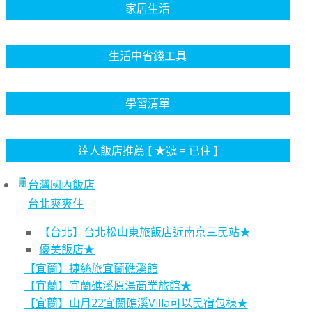
家居生活
生活中省錢工具
學習清單
達人飯店推薦 [ ★號 = 已住 ]
台灣國內飯店
台北爽爽住
【台北】台北松山東旅飯店近南京三民站★
優美飯店★
【宜蘭】捷絲旅宜蘭礁溪館
【宜蘭】宜蘭礁溪原湯商業旅館★
【宜蘭】山月22宜蘭礁溪Villa可以民宿包棟★