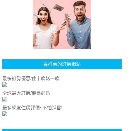
最推薦的訂房網站
最多訂房優惠/住十晚送一晚
全球最大訂房/機票網站
最多網友住房評價~不怕踩雷!