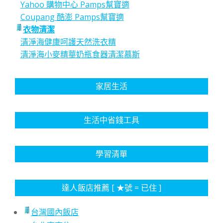
Yahoo 購物中心 Pamps幫寶適
Coupang 酷澎 Pamps幫寶適
衣物清潔
清淨海健康呵護天然洗衣精
清淨海小麥精華奶瓶食器清潔慕斯
家居生活
生活中省錢工具
學習清單
達人飯店推薦 [ ★號 = 已住 ]
台灣國內飯店