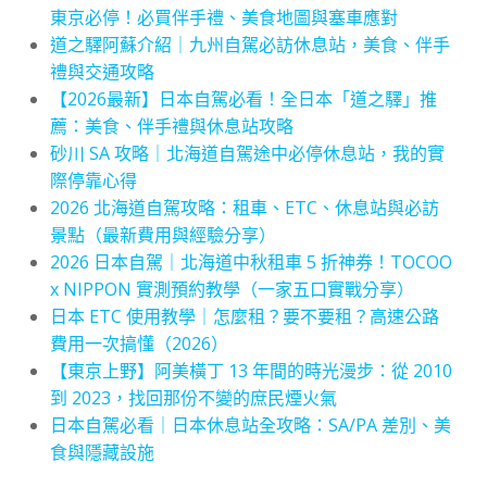
東京必停！必買伴手禮、美食地圖與塞車應對
道之驛阿蘇介紹｜九州自駕必訪休息站，美食、伴手
禮與交通攻略
【2026最新】日本自駕必看！全日本「道之驛」推
薦：美食、伴手禮與休息站攻略
砂川 SA 攻略｜北海道自駕途中必停休息站，我的實
際停靠心得
2026 北海道自駕攻略：租車、ETC、休息站與必訪
景點（最新費用與經驗分享）
2026 日本自駕｜北海道中秋租車 5 折神券！TOCOO
x NIPPON 實測預約教學（一家五口實戰分享）
日本 ETC 使用教學｜怎麼租？要不要租？高速公路
費用一次搞懂（2026）
【東京上野】阿美橫丁 13 年間的時光漫步：從 2010
到 2023，找回那份不變的庶民煙火氣
日本自駕必看｜日本休息站全攻略：SA/PA 差別、美
食與隱藏設施