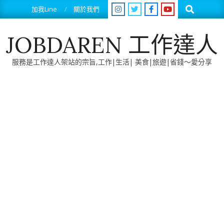
Skip
Search
加我Line
關於我們
to
content
JOBDAREN 工作達人
服務是工作達人架站的宗旨,工作|生活| 美食|旅遊|省錢～愛分享
Primary
Navigation
Menu