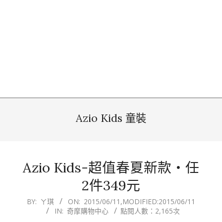
Azio Kids 童裝
Azio Kids-超值春夏新款‧任
2件349元
2015-
BY:
ㄚ琪
ON:
2015/06/11
,MODIFIED:
2015/06/11
IN:
奇摩購物中心
點閱人數：2,165次
06-