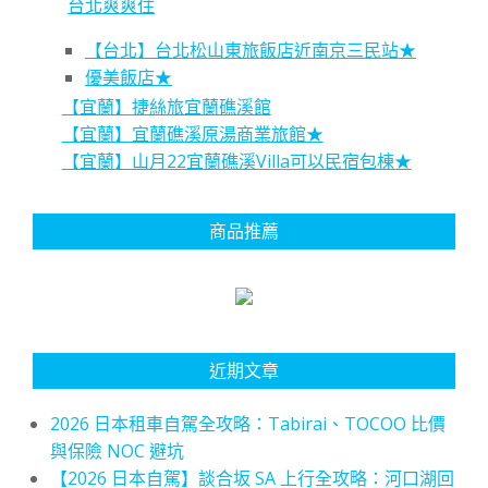
台北爽爽住
【台北】台北松山東旅飯店近南京三民站★
優美飯店★
【宜蘭】捷絲旅宜蘭礁溪館
【宜蘭】宜蘭礁溪原湯商業旅館★
【宜蘭】山月22宜蘭礁溪Villa可以民宿包棟★
商品推薦
近期文章
2026 日本租車自駕全攻略：Tabirai、TOCOO 比價
與保險 NOC 避坑
【2026 日本自駕】談合坂 SA 上行全攻略：河口湖回