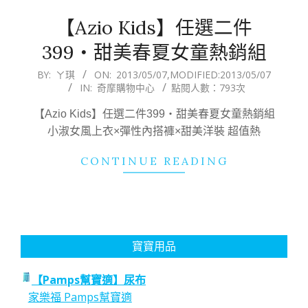
【Azio Kids】任選二件
399‧甜美春夏女童熱銷組
2013-
BY:
ㄚ琪
ON:
2013/05/07
,MODIFIED:
2013/05/07
IN:
奇摩購物中心
點閱人數：793次
05-
07
【Azio Kids】任選二件399‧甜美春夏女童熱銷組
小淑女風上衣×彈性內搭褲×甜美洋裝 超值熱
CONTINUE READING
寶寶用品
【Pamps幫寶適】尿布
家樂福 Pamps幫寶適