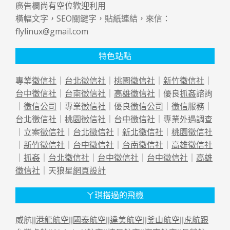
廣告欄尚有空位歡迎利用
橫幅文字，SEO關鍵字，貼紙連結，來信：
flylinux@gmail.com
特色站點
專業
徵信社
｜
台北徵信社
｜
桃園徵信社
｜
新竹徵信社
｜
台中徵信社
｜
台南徵信社
｜
高雄徵信社
｜優良
抓姦
諮詢
｜
徵信公司
｜專業
徵信社
｜優良
徵信公司
｜
徵信
服務｜
台北徵信社
｜
桃園徵信社
｜
台中徵信社
｜專業
外遇
調查
｜立案
徵信社
｜
台北徵信社
｜
新北徵信社
｜
桃園徵信社
｜
新竹徵信社
｜
台中徵信社
｜
台南徵信社
｜
高雄徵信社
｜
抓姦
｜
台北徵信社
｜
台中徵信社
｜
台中徵信社
｜
高雄
徵信社
｜天狼星
網頁設計
ㄚ琪搭過的飛機
威航||
港龍航空
||
國泰航空
||
達美航空
||
釜山航空
||
虎航跟