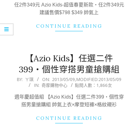
11
任2件349元 Azio Kids-超值春夏新款‧任2件349元
建議售價$798 $349 帥氣上
CONTINUE READING
【Azio Kids】任選二件
399‧個性穿搭男童搶購組
2013-
BY:
ㄚ琪
ON:
2013/05/09
,MODIFIED:
2013/05/09
IN:
奇摩購物中心
點閱人數：1,866次
05-
09
週年慶超值組 【Azio Kids】任選二件399‧個性穿
搭男童搶購組 帥氣上衣×摩登短褲×格紋襯衫
CONTINUE READING