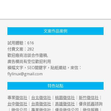
文案作品案例
試用體驗：
616
付費文案：
282
歡迎廠商洽談合作邀稿,
廣告欄尚有空位歡迎利用
橫幅文字，SEO關鍵字，貼紙連結，來信：
flylinux@gmail.com
特色站點
專業
徵信社
｜
台北徵信社
｜
桃園徵信社
｜
新竹徵信社
｜
台中徵信社
｜
台南徵信社
｜
高雄徵信社
｜優良
抓姦
諮詢
｜
徵信公司
｜專業
徵信社
｜優良
徵信公司
｜
徵信
服務｜