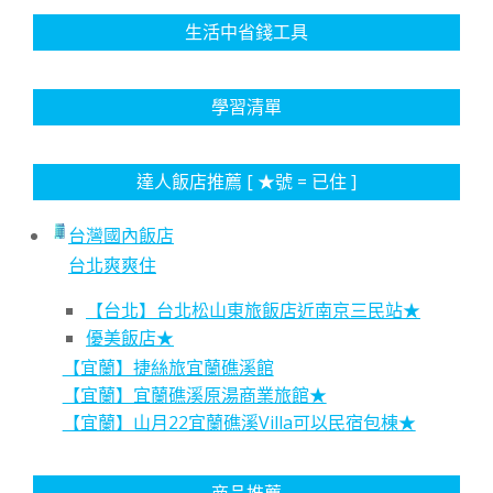
生活中省錢工具
學習清單
達人飯店推薦 [ ★號 = 已住 ]
台灣國內飯店
台北爽爽住
【台北】台北松山東旅飯店近南京三民站★
優美飯店★
【宜蘭】捷絲旅宜蘭礁溪館
【宜蘭】宜蘭礁溪原湯商業旅館★
【宜蘭】山月22宜蘭礁溪Villa可以民宿包棟★
商品推薦