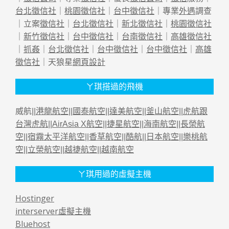
台北徵信社
｜
桃園徵信社
｜
台中徵信社
｜專業
外遇
調查
｜立案
徵信社
｜
台北徵信社
｜
新北徵信社
｜
桃園徵信社
｜
新竹徵信社
｜
台中徵信社
｜
台南徵信社
｜
高雄徵信社
｜
抓姦
｜
台北徵信社
｜
台中徵信社
｜
台中徵信社
｜
高雄
徵信社
｜天狼星
網頁設計
ㄚ琪搭過的飛機
威航||
港龍航空
||
國泰航空
||
達美航空
||
釜山航空
||
虎航跟
台灣虎航
||
AirAsia X航空
||
捷星航空
||
海南航空
||
長榮航
空
||
宿霧太平洋航空
||
香草航空
||
酷航
||
日本航空
||
樂桃航
空
||
立榮航空
||
越捷航空
||
越南航空
ㄚ琪用過的虛擬主機
Hostinger
interserver虛擬主機
Bluehost