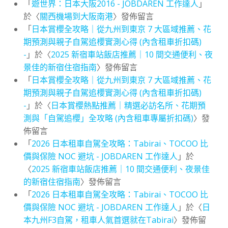
「
遊世界：日本大阪2016 - JOBDAREN 工作達人
」
於〈
關西機場到大阪南港
〉發佈留言
「
日本賞櫻全攻略｜從九州到東京 7 大區域推薦、花
期預測與親子自駕追櫻實測心得 (內含租車折扣碼)
-
」於〈
2025 新宿車站飯店推薦｜10 間交通便利、夜
景佳的新宿住宿指南
〉發佈留言
「
日本賞櫻全攻略｜從九州到東京 7 大區域推薦、花
期預測與親子自駕追櫻實測心得 (內含租車折扣碼)
-
」於〈
日本賞櫻熱點推薦｜精選必訪名所、花期預
測與「自駕追櫻」全攻略 (內含租車專屬折扣碼)
〉發
佈留言
「
2026 日本租車自駕全攻略：Tabirai、TOCOO 比
價與保險 NOC 避坑 - JOBDAREN 工作達人
」於
〈
2025 新宿車站飯店推薦｜10 間交通便利、夜景佳
的新宿住宿指南
〉發佈留言
「
2026 日本租車自駕全攻略：Tabirai、TOCOO 比
價與保險 NOC 避坑 - JOBDAREN 工作達人
」於〈
日
本九州F3自駕，租車人氣首選就在Tabirai
〉發佈留