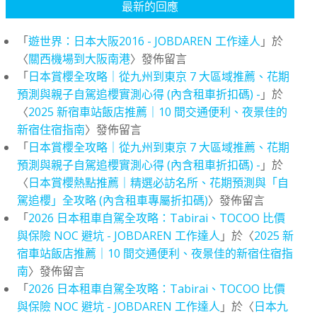
最新的回應
「
遊世界：日本大阪2016 - JOBDAREN 工作達人
」於
〈
關西機場到大阪南港
〉發佈留言
「
日本賞櫻全攻略｜從九州到東京 7 大區域推薦、花期
預測與親子自駕追櫻實測心得 (內含租車折扣碼) -
」於
〈
2025 新宿車站飯店推薦｜10 間交通便利、夜景佳的
新宿住宿指南
〉發佈留言
「
日本賞櫻全攻略｜從九州到東京 7 大區域推薦、花期
預測與親子自駕追櫻實測心得 (內含租車折扣碼) -
」於
〈
日本賞櫻熱點推薦｜精選必訪名所、花期預測與「自
駕追櫻」全攻略 (內含租車專屬折扣碼)
〉發佈留言
「
2026 日本租車自駕全攻略：Tabirai、TOCOO 比價
與保險 NOC 避坑 - JOBDAREN 工作達人
」於〈
2025 新
宿車站飯店推薦｜10 間交通便利、夜景佳的新宿住宿指
南
〉發佈留言
「
2026 日本租車自駕全攻略：Tabirai、TOCOO 比價
與保險 NOC 避坑 - JOBDAREN 工作達人
」於〈
日本九