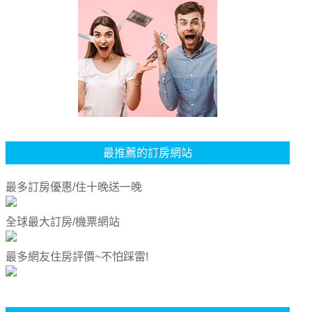
最推薦的訂房網站
最多訂房優惠/住十晚送一晚
全球最大訂房/機票網站
最多網友住房評價~不怕踩雷!