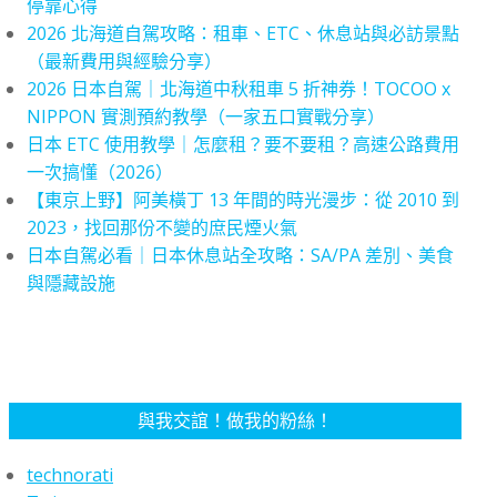
停靠心得
2026 北海道自駕攻略：租車、ETC、休息站與必訪景點
（最新費用與經驗分享）
2026 日本自駕｜北海道中秋租車 5 折神券！TOCOO x
NIPPON 實測預約教學（一家五口實戰分享）
日本 ETC 使用教學｜怎麼租？要不要租？高速公路費用
一次搞懂（2026）
【東京上野】阿美橫丁 13 年間的時光漫步：從 2010 到
2023，找回那份不變的庶民煙火氣
日本自駕必看｜日本休息站全攻略：SA/PA 差別、美食
與隱藏設施
與我交誼！做我的粉絲！
technorati