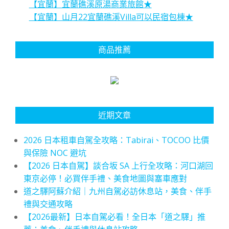
【宜蘭】宜蘭礁溪原湯商業旅館★
【宜蘭】山月22宜蘭礁溪Villa可以民宿包棟★
商品推薦
近期文章
2026 日本租車自駕全攻略：Tabirai、TOCOO 比價
與保險 NOC 避坑
【2026 日本自駕】談合坂 SA 上行全攻略：河口湖回
東京必停！必買伴手禮、美食地圖與塞車應對
道之驛阿蘇介紹｜九州自駕必訪休息站，美食、伴手
禮與交通攻略
【2026最新】日本自駕必看！全日本「道之驛」推