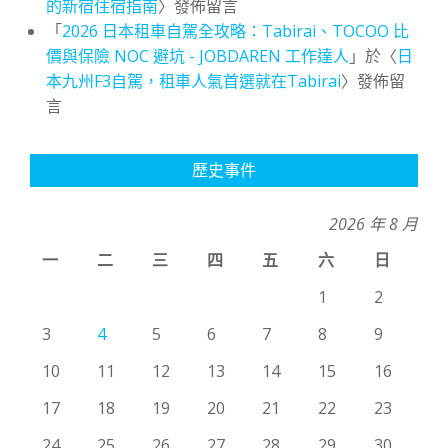
的新宿住宿指南
〉發佈留言
「
2026 日本租車自駕全攻略：Tabirai、TOCOO 比
價與保險 NOC 避坑 - JOBDAREN 工作達人
」於〈
日
本九州F3自駕，租車人氣首選就在Tabirai
〉發佈留
言
歷史事件
2026 年 8 月
一
二
三
四
五
六
日
1
2
3
4
5
6
7
8
9
10
11
12
13
14
15
16
17
18
19
20
21
22
23
24
25
26
27
28
29
30