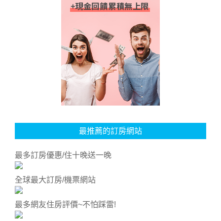
最推薦的訂房網站
最多訂房優惠/住十晚送一晚
全球最大訂房/機票網站
最多網友住房評價~不怕踩雷!