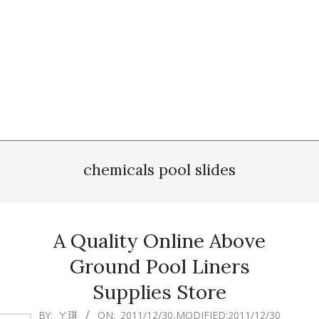
chemicals pool slides
A Quality Online Above
Ground Pool Liners
Supplies Store
2011-
BY:
ㄚ琪
ON:
2011/12/30
,MODIFIED:
2011/12/30