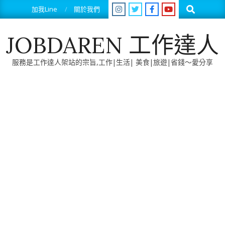
Skip
Search
加我Line
關於我們
to
content
JOBDAREN 工作達人
服務是工作達人架站的宗旨,工作|生活| 美食|旅遊|省錢～愛分享
Primary
Navigation
Menu