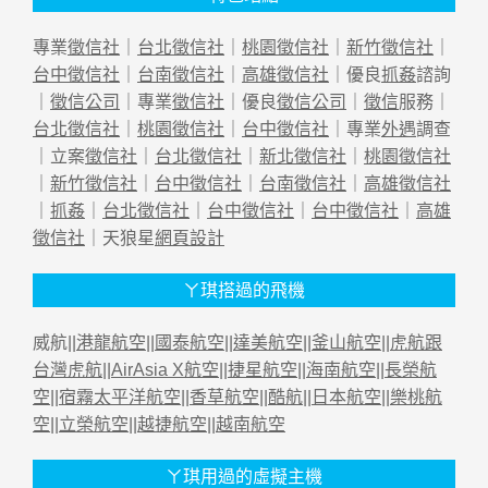
專業
徵信社
｜
台北徵信社
｜
桃園徵信社
｜
新竹徵信社
｜
台中徵信社
｜
台南徵信社
｜
高雄徵信社
｜優良
抓姦
諮詢
｜
徵信公司
｜專業
徵信社
｜優良
徵信公司
｜
徵信
服務｜
台北徵信社
｜
桃園徵信社
｜
台中徵信社
｜專業
外遇
調查
｜立案
徵信社
｜
台北徵信社
｜
新北徵信社
｜
桃園徵信社
｜
新竹徵信社
｜
台中徵信社
｜
台南徵信社
｜
高雄徵信社
｜
抓姦
｜
台北徵信社
｜
台中徵信社
｜
台中徵信社
｜
高雄
徵信社
｜天狼星
網頁設計
ㄚ琪搭過的飛機
威航||
港龍航空
||
國泰航空
||
達美航空
||
釜山航空
||
虎航跟
台灣虎航
||
AirAsia X航空
||
捷星航空
||
海南航空
||
長榮航
空
||
宿霧太平洋航空
||
香草航空
||
酷航
||
日本航空
||
樂桃航
空
||
立榮航空
||
越捷航空
||
越南航空
ㄚ琪用過的虛擬主機