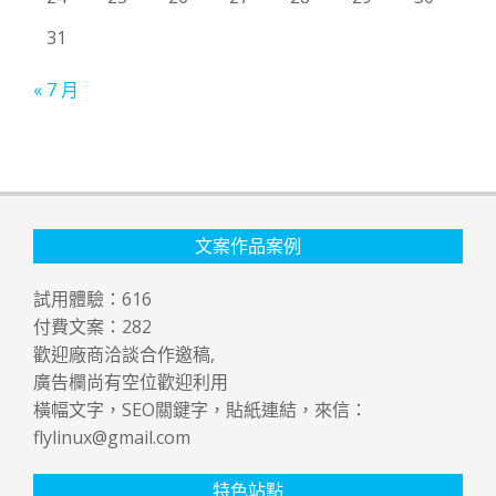
31
« 7 月
文案作品案例
試用體驗：
616
付費文案：
282
歡迎廠商洽談合作邀稿,
廣告欄尚有空位歡迎利用
橫幅文字，SEO關鍵字，貼紙連結，來信：
flylinux@gmail.com
特色站點