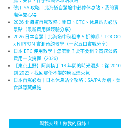
薦：美食、伴手禮與休息站攻略
砂川 SA 攻略｜北海道自駕途中必停休息站，我的實
際停靠心得
2026 北海道自駕攻略：租車、ETC、休息站與必訪
景點（最新費用與經驗分享）
2026 日本自駕｜北海道中秋租車 5 折神券！TOCOO
x NIPPON 實測預約教學（一家五口實戰分享）
日本 ETC 使用教學｜怎麼租？要不要租？高速公路
費用一次搞懂（2026）
【東京上野】阿美橫丁 13 年間的時光漫步：從 2010
到 2023，找回那份不變的庶民煙火氣
日本自駕必看｜日本休息站全攻略：SA/PA 差別、美
食與隱藏設施
與我交誼！做我的粉絲！