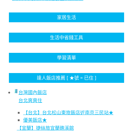
家居生活
生活中省錢工具
學習清單
達人飯店推薦 [ ★號 = 已住 ]
台灣國內飯店
台北爽爽住
【台北】台北松山東旅飯店近南京三民站★
優美飯店★
【宜蘭】捷絲旅宜蘭礁溪館