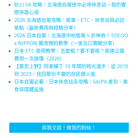
砂川 SA 攻略｜北海道自駕途中必停休息站，我的實
際停靠心得
2026 北海道自駕攻略：租車、ETC、休息站與必訪
景點（最新費用與經驗分享）
2026 日本自駕｜北海道中秋租車 5 折神券！TOCOO
x NIPPON 實測預約教學（一家五口實戰分享）
日本 ETC 使用教學｜怎麼租？要不要租？高速公路
費用一次搞懂（2026）
【東京上野】阿美橫丁 13 年間的時光漫步：從 2010
到 2023，找回那份不變的庶民煙火氣
日本自駕必看｜日本休息站全攻略：SA/PA 差別、美
食與隱藏設施
與我交誼！做我的粉絲！