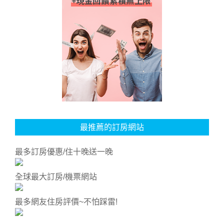
最推薦的訂房網站
最多訂房優惠/住十晚送一晚
全球最大訂房/機票網站
最多網友住房評價~不怕踩雷!