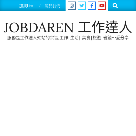
Skip
Search
加我Line
關於我們
to
content
JOBDAREN 工作達人
服務是工作達人架站的宗旨,工作|生活| 美食|旅遊|省錢～愛分享
Primary
Navigation
Menu