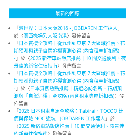
最新的回應
「
遊世界：日本大阪2016 - JOBDAREN 工作達人
」
於〈
關西機場到大阪南港
〉發佈留言
「
日本賞櫻全攻略｜從九州到東京 7 大區域推薦、花
期預測與親子自駕追櫻實測心得 (內含租車折扣碼)
-
」於〈
2025 新宿車站飯店推薦｜10 間交通便利、夜
景佳的新宿住宿指南
〉發佈留言
「
日本賞櫻全攻略｜從九州到東京 7 大區域推薦、花
期預測與親子自駕追櫻實測心得 (內含租車折扣碼)
-
」於〈
日本賞櫻熱點推薦｜精選必訪名所、花期預
測與「自駕追櫻」全攻略 (內含租車專屬折扣碼)
〉發
佈留言
「
2026 日本租車自駕全攻略：Tabirai、TOCOO 比
價與保險 NOC 避坑 - JOBDAREN 工作達人
」於
〈
2025 新宿車站飯店推薦｜10 間交通便利、夜景佳
的新宿住宿指南
〉發佈留言