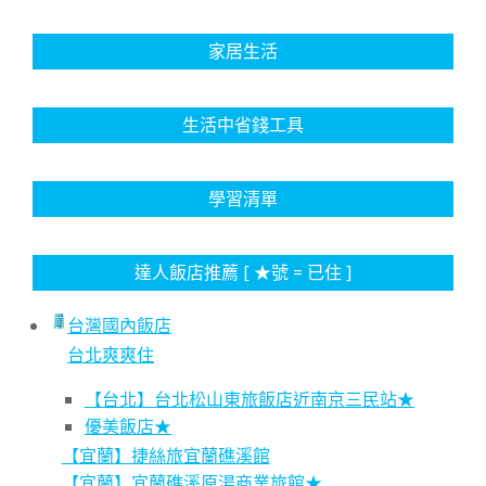
家居生活
生活中省錢工具
學習清單
達人飯店推薦 [ ★號 = 已住 ]
台灣國內飯店
台北爽爽住
【台北】台北松山東旅飯店近南京三民站★
優美飯店★
【宜蘭】捷絲旅宜蘭礁溪館
【宜蘭】宜蘭礁溪原湯商業旅館★