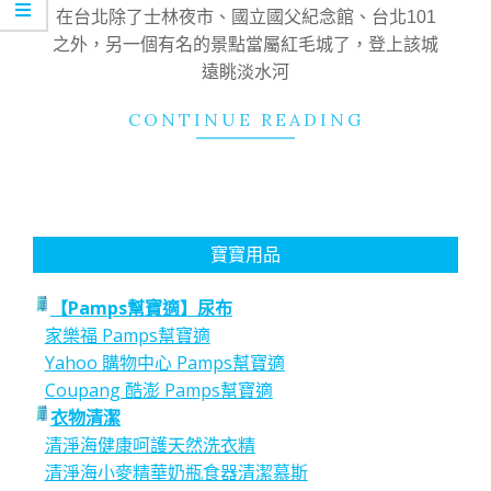
20
在台北除了士林夜市、國立國父紀念館、台北101
之外，另一個有名的景點當屬紅毛城了，登上該城
遠眺淡水河
CONTINUE READING
寶寶用品
【Pamps幫寶適】尿布
家樂福 Pamps幫寶適
Yahoo 購物中心 Pamps幫寶適
Coupang 酷澎 Pamps幫寶適
衣物清潔
清淨海健康呵護天然洗衣精
清淨海小麥精華奶瓶食器清潔慕斯