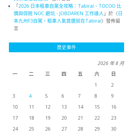
「
2026 日本租車自駕全攻略：Tabirai、TOCOO 比
價與保險 NOC 避坑 - JOBDAREN 工作達人
」於〈
日
本九州F3自駕，租車人氣首選就在Tabirai
〉發佈留
言
歷史事件
2026 年 8 月
一
二
三
四
五
六
日
1
2
3
4
5
6
7
8
9
10
11
12
13
14
15
16
17
18
19
20
21
22
23
24
25
26
27
28
29
30