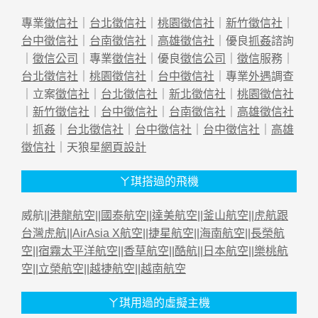
專業
徵信社
｜
台北徵信社
｜
桃園徵信社
｜
新竹徵信社
｜
台中徵信社
｜
台南徵信社
｜
高雄徵信社
｜優良
抓姦
諮詢
｜
徵信公司
｜專業
徵信社
｜優良
徵信公司
｜
徵信
服務｜
台北徵信社
｜
桃園徵信社
｜
台中徵信社
｜專業
外遇
調查
｜立案
徵信社
｜
台北徵信社
｜
新北徵信社
｜
桃園徵信社
｜
新竹徵信社
｜
台中徵信社
｜
台南徵信社
｜
高雄徵信社
｜
抓姦
｜
台北徵信社
｜
台中徵信社
｜
台中徵信社
｜
高雄
徵信社
｜天狼星
網頁設計
ㄚ琪搭過的飛機
威航||
港龍航空
||
國泰航空
||
達美航空
||
釜山航空
||
虎航跟
台灣虎航
||
AirAsia X航空
||
捷星航空
||
海南航空
||
長榮航
空
||
宿霧太平洋航空
||
香草航空
||
酷航
||
日本航空
||
樂桃航
空
||
立榮航空
||
越捷航空
||
越南航空
ㄚ琪用過的虛擬主機