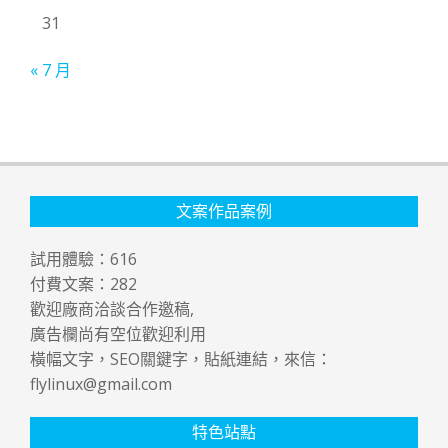
31
« 7 月
文案作品案例
試用體驗：
616
付費文案：
282
歡迎廠商洽談合作邀稿,
廣告欄尚有空位歡迎利用
橫幅文字，SEO關鍵字，貼紙連結，來信：
flylinux@gmail.com
特色站點