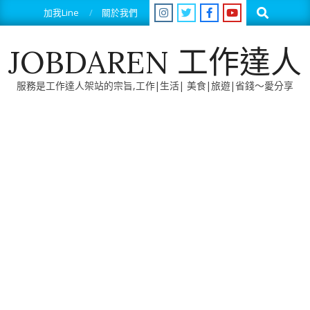
Skip
Search
加我Line
關於我們
to
content
JOBDAREN 工作達人
服務是工作達人架站的宗旨,工作|生活| 美食|旅遊|省錢～愛分享
Primary
Navigation
Menu