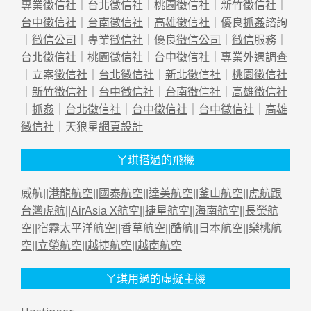
專業
徵信社
｜
台北徵信社
｜
桃園徵信社
｜
新竹徵信社
｜
台中徵信社
｜
台南徵信社
｜
高雄徵信社
｜優良
抓姦
諮詢
｜
徵信公司
｜專業
徵信社
｜優良
徵信公司
｜
徵信
服務｜
台北徵信社
｜
桃園徵信社
｜
台中徵信社
｜專業
外遇
調查
｜立案
徵信社
｜
台北徵信社
｜
新北徵信社
｜
桃園徵信社
｜
新竹徵信社
｜
台中徵信社
｜
台南徵信社
｜
高雄徵信社
｜
抓姦
｜
台北徵信社
｜
台中徵信社
｜
台中徵信社
｜
高雄
徵信社
｜天狼星
網頁設計
ㄚ琪搭過的飛機
威航||
港龍航空
||
國泰航空
||
達美航空
||
釜山航空
||
虎航跟
台灣虎航
||
AirAsia X航空
||
捷星航空
||
海南航空
||
長榮航
空
||
宿霧太平洋航空
||
香草航空
||
酷航
||
日本航空
||
樂桃航
空
||
立榮航空
||
越捷航空
||
越南航空
ㄚ琪用過的虛擬主機