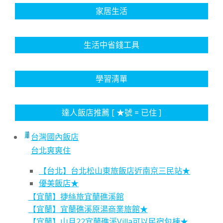
家居生活
生活中省錢工具
學習清單
達人飯店推薦 [ ★號 = 已住 ]
台灣國內飯店
台北爽爽住
【台北】台北松山東旅飯店近南京三民站★
優美飯店★
【宜蘭】捷絲旅宜蘭礁溪館
【宜蘭】宜蘭礁溪原湯商業旅館★
【宜蘭】山月22宜蘭礁溪Villa可以民宿包棟★