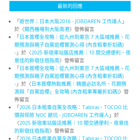
最新的回應
「
遊世界：日本大阪2016 - JOBDAREN 工作達人
」
於〈
關西機場到大阪南港
〉發佈留言
「
日本賞櫻全攻略｜從九州到東京 7 大區域推薦、花
期預測與親子自駕追櫻實測心得 (內含租車折扣碼)
-
」於〈
2025 新宿車站飯店推薦｜10 間交通便利、夜
景佳的新宿住宿指南
〉發佈留言
「
日本賞櫻全攻略｜從九州到東京 7 大區域推薦、花
期預測與親子自駕追櫻實測心得 (內含租車折扣碼)
-
」於〈
日本賞櫻熱點推薦｜精選必訪名所、花期預
測與「自駕追櫻」全攻略 (內含租車專屬折扣碼)
〉發
佈留言
「
2026 日本租車自駕全攻略：Tabirai、TOCOO 比
價與保險 NOC 避坑 - JOBDAREN 工作達人
」於
〈
2025 新宿車站飯店推薦｜10 間交通便利、夜景佳
的新宿住宿指南
〉發佈留言
「
2026 日本租車自駕全攻略：Tabirai、TOCOO 比