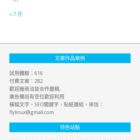
« 7 月
文案作品案例
試用體驗：
616
付費文案：
282
歡迎廠商洽談合作邀稿,
廣告欄尚有空位歡迎利用
橫幅文字，SEO關鍵字，貼紙連結，來信：
flylinux@gmail.com
特色站點