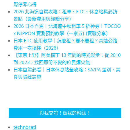
際停靠心得
2026 北海道自駕攻略：租車、ETC、休息站與必訪
景點（最新費用與經驗分享）
2026 日本自駕｜北海道中秋租車 5 折神券！TOCOO
x NIPPON 實測預約教學（一家五口實戰分享）
日本 ETC 使用教學｜怎麼租？要不要租？高速公路
費用一次搞懂（2026）
【東京上野】阿美橫丁 13 年間的時光漫步：從 2010
到 2023，找回那份不變的庶民煙火氣
日本自駕必看｜日本休息站全攻略：SA/PA 差別、美
食與隱藏設施
與我交誼！做我的粉絲！
technorati