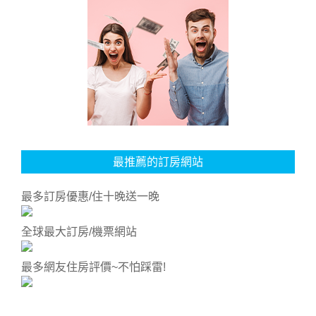
最推薦的訂房網站
最多訂房優惠/住十晚送一晚
全球最大訂房/機票網站
最多網友住房評價~不怕踩雷!