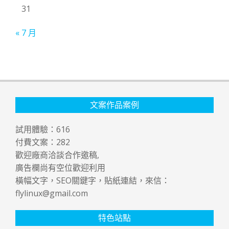
31
« 7 月
文案作品案例
試用體驗：
616
付費文案：
282
歡迎廠商洽談合作邀稿,
廣告欄尚有空位歡迎利用
橫幅文字，SEO關鍵字，貼紙連結，來信：
flylinux@gmail.com
特色站點