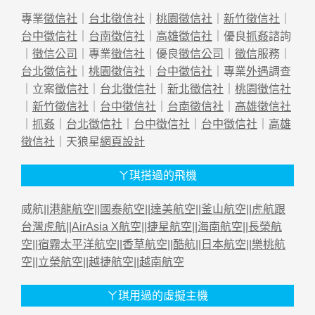
專業
徵信社
｜
台北徵信社
｜
桃園徵信社
｜
新竹徵信社
｜
台中徵信社
｜
台南徵信社
｜
高雄徵信社
｜優良
抓姦
諮詢
｜
徵信公司
｜專業
徵信社
｜優良
徵信公司
｜
徵信
服務｜
台北徵信社
｜
桃園徵信社
｜
台中徵信社
｜專業
外遇
調查
｜立案
徵信社
｜
台北徵信社
｜
新北徵信社
｜
桃園徵信社
｜
新竹徵信社
｜
台中徵信社
｜
台南徵信社
｜
高雄徵信社
｜
抓姦
｜
台北徵信社
｜
台中徵信社
｜
台中徵信社
｜
高雄
徵信社
｜天狼星
網頁設計
ㄚ琪搭過的飛機
威航||
港龍航空
||
國泰航空
||
達美航空
||
釜山航空
||
虎航跟
台灣虎航
||
AirAsia X航空
||
捷星航空
||
海南航空
||
長榮航
空
||
宿霧太平洋航空
||
香草航空
||
酷航
||
日本航空
||
樂桃航
空
||
立榮航空
||
越捷航空
||
越南航空
ㄚ琪用過的虛擬主機