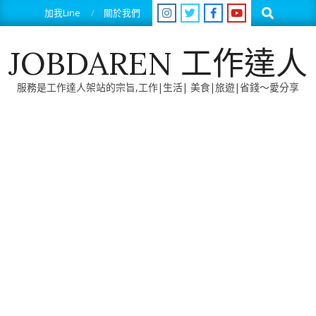
Skip
Search
加我Line
關於我們
to
content
JOBDAREN 工作達人
服務是工作達人架站的宗旨,工作|生活| 美食|旅遊|省錢～愛分享
Primary
Navigation
Menu