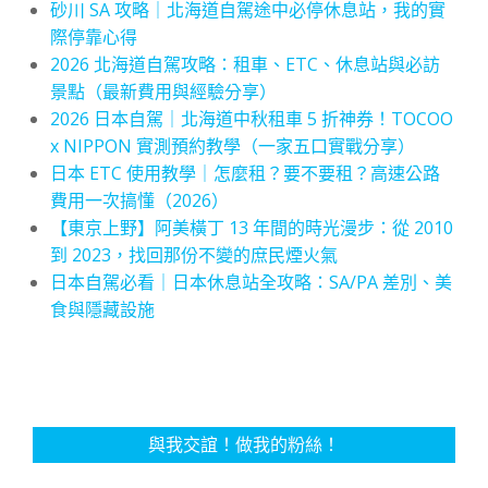
砂川 SA 攻略｜北海道自駕途中必停休息站，我的實
際停靠心得
2026 北海道自駕攻略：租車、ETC、休息站與必訪
景點（最新費用與經驗分享）
2026 日本自駕｜北海道中秋租車 5 折神券！TOCOO
x NIPPON 實測預約教學（一家五口實戰分享）
日本 ETC 使用教學｜怎麼租？要不要租？高速公路
費用一次搞懂（2026）
【東京上野】阿美橫丁 13 年間的時光漫步：從 2010
到 2023，找回那份不變的庶民煙火氣
日本自駕必看｜日本休息站全攻略：SA/PA 差別、美
食與隱藏設施
與我交誼！做我的粉絲！