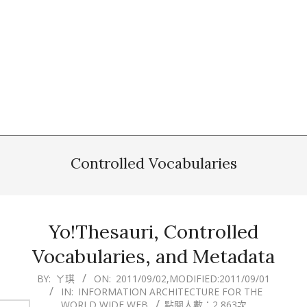
Controlled Vocabularies
Yo!Thesauri, Controlled
Vocabularies, and Metadata
2011-
BY:
ㄚ琪
ON:
2011/09/02
,MODIFIED:
2011/09/01
IN:
INFORMATION ARCHITECTURE FOR THE
09-
WORLD WIDE WEB
點閱人數：2,863次