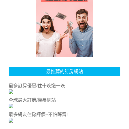
最推薦的訂房網站
最多訂房優惠/住十晚送一晚
全球最大訂房/機票網站
最多網友住房評價~不怕踩雷!