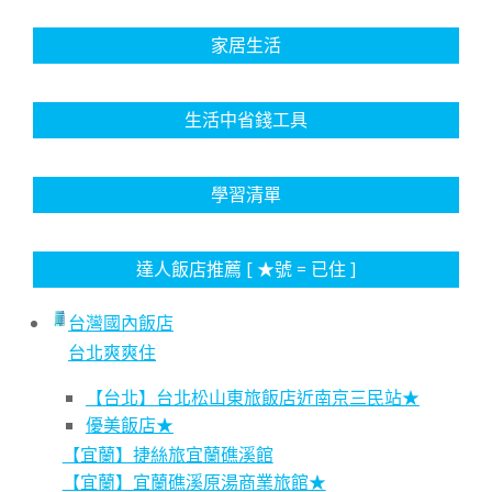
家居生活
生活中省錢工具
學習清單
達人飯店推薦 [ ★號 = 已住 ]
台灣國內飯店
台北爽爽住
【台北】台北松山東旅飯店近南京三民站★
優美飯店★
【宜蘭】捷絲旅宜蘭礁溪館
【宜蘭】宜蘭礁溪原湯商業旅館★