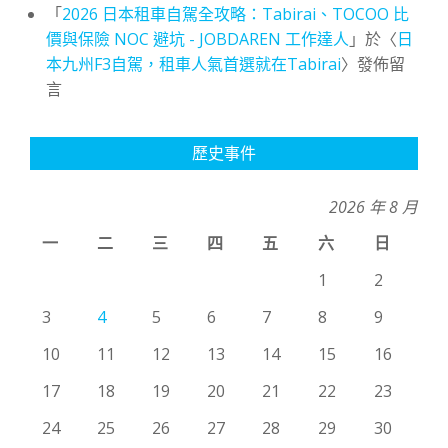
「
2026 日本租車自駕全攻略：Tabirai、TOCOO 比
價與保險 NOC 避坑 - JOBDAREN 工作達人
」於〈
日
本九州F3自駕，租車人氣首選就在Tabirai
〉發佈留
言
歷史事件
2026 年 8 月
一
二
三
四
五
六
日
1
2
3
4
5
6
7
8
9
10
11
12
13
14
15
16
17
18
19
20
21
22
23
24
25
26
27
28
29
30