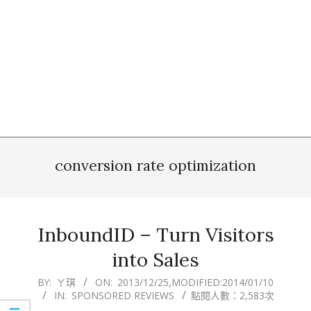
conversion rate optimization
InboundID – Turn Visitors
into Sales
2013-
BY:
ㄚ琪
ON:
2013/12/25
,MODIFIED:
2014/01/10
IN:
SPONSORED REVIEWS
點閱人數：2,583次
12-