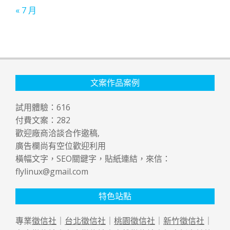
« 7 月
文案作品案例
試用體驗：
616
付費文案：
282
歡迎廠商洽談合作邀稿,
廣告欄尚有空位歡迎利用
橫幅文字，SEO關鍵字，貼紙連結，來信：
flylinux@gmail.com
特色站點
專業
徵信社
｜
台北徵信社
｜
桃園徵信社
｜
新竹徵信社
｜