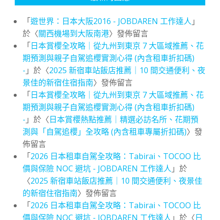
「
遊世界：日本大阪2016 - JOBDAREN 工作達人
」
於〈
關西機場到大阪南港
〉發佈留言
「
日本賞櫻全攻略｜從九州到東京 7 大區域推薦、花
期預測與親子自駕追櫻實測心得 (內含租車折扣碼)
-
」於〈
2025 新宿車站飯店推薦｜10 間交通便利、夜
景佳的新宿住宿指南
〉發佈留言
「
日本賞櫻全攻略｜從九州到東京 7 大區域推薦、花
期預測與親子自駕追櫻實測心得 (內含租車折扣碼)
-
」於〈
日本賞櫻熱點推薦｜精選必訪名所、花期預
測與「自駕追櫻」全攻略 (內含租車專屬折扣碼)
〉發
佈留言
「
2026 日本租車自駕全攻略：Tabirai、TOCOO 比
價與保險 NOC 避坑 - JOBDAREN 工作達人
」於
〈
2025 新宿車站飯店推薦｜10 間交通便利、夜景佳
的新宿住宿指南
〉發佈留言
「
2026 日本租車自駕全攻略：Tabirai、TOCOO 比
價與保險 NOC 避坑 - JOBDAREN 工作達人
」於〈
日