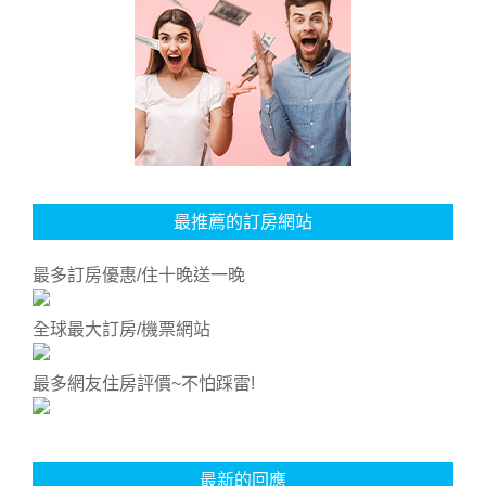
最推薦的訂房網站
最多訂房優惠/住十晚送一晚
全球最大訂房/機票網站
最多網友住房評價~不怕踩雷!
最新的回應