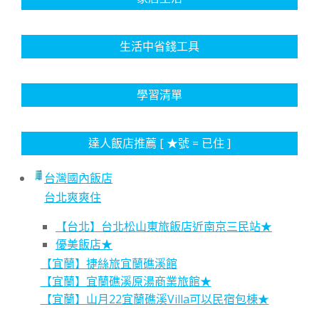
生活中省錢工具
學習清單
達人飯店推薦 [ ★號 = 已住 ]
台灣國內飯店
台北爽爽住
【台北】台北松山東旅飯店近南京三民站★
優美飯店★
【宜蘭】捷絲旅宜蘭礁溪館
【宜蘭】宜蘭礁溪原湯商業旅館★
【宜蘭】山月22宜蘭礁溪Villa可以民宿包棟★