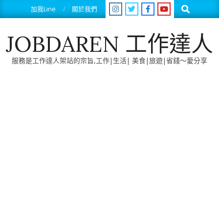
Skip
Search
加我Line
關於我們
to
content
JOBDAREN 工作達人
服務是工作達人架站的宗旨,工作|生活| 美食|旅遊|省錢～愛分享
Primary
Navigation
Menu