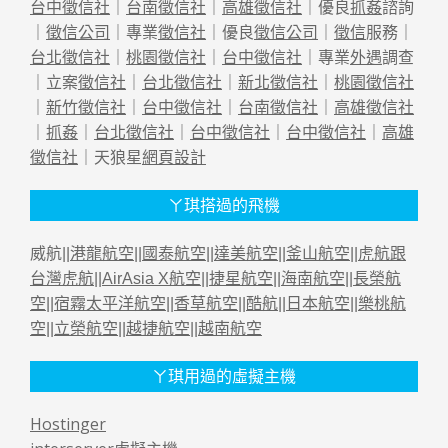
台中徵信社
｜
台南徵信社
｜
高雄徵信社
｜優良
抓姦
諮詢
｜
徵信公司
｜專業
徵信社
｜優良
徵信公司
｜
徵信
服務｜
台北徵信社
｜
桃園徵信社
｜
台中徵信社
｜專業
外遇
調查
｜立案
徵信社
｜
台北徵信社
｜
新北徵信社
｜
桃園徵信社
｜
新竹徵信社
｜
台中徵信社
｜
台南徵信社
｜
高雄徵信社
｜
抓姦
｜
台北徵信社
｜
台中徵信社
｜
台中徵信社
｜
高雄
徵信社
｜天狼星
網頁設計
ㄚ琪搭過的飛機
威航||
港龍航空
||
國泰航空
||
達美航空
||
釜山航空
||
虎航跟
台灣虎航
||
AirAsia X航空
||
捷星航空
||
海南航空
||
長榮航
空
||
宿霧太平洋航空
||
香草航空
||
酷航
||
日本航空
||
樂桃航
空
||
立榮航空
||
越捷航空
||
越南航空
ㄚ琪用過的虛擬主機
Hostinger