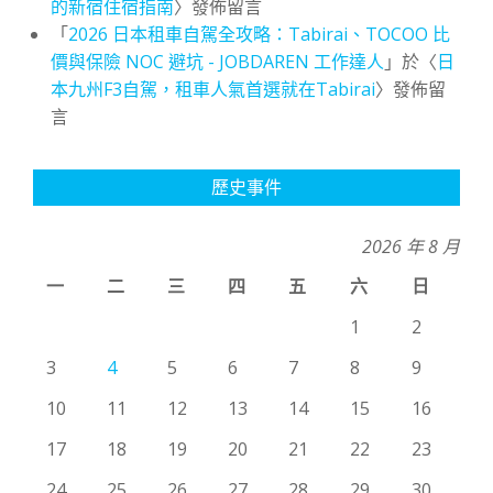
的新宿住宿指南
〉發佈留言
「
2026 日本租車自駕全攻略：Tabirai、TOCOO 比
價與保險 NOC 避坑 - JOBDAREN 工作達人
」於〈
日
本九州F3自駕，租車人氣首選就在Tabirai
〉發佈留
言
歷史事件
2026 年 8 月
一
二
三
四
五
六
日
1
2
3
4
5
6
7
8
9
10
11
12
13
14
15
16
17
18
19
20
21
22
23
24
25
26
27
28
29
30