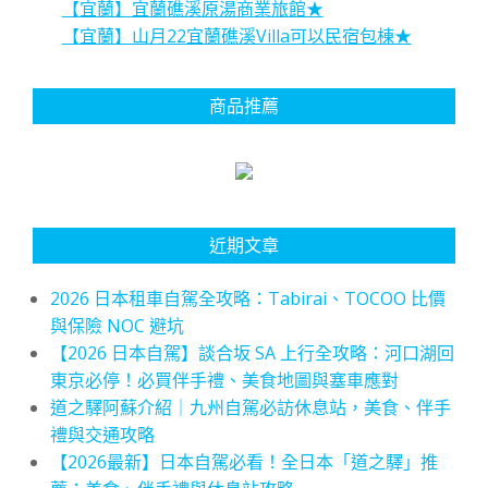
【宜蘭】宜蘭礁溪原湯商業旅館★
【宜蘭】山月22宜蘭礁溪Villa可以民宿包棟★
商品推薦
近期文章
2026 日本租車自駕全攻略：Tabirai、TOCOO 比價
與保險 NOC 避坑
【2026 日本自駕】談合坂 SA 上行全攻略：河口湖回
東京必停！必買伴手禮、美食地圖與塞車應對
道之驛阿蘇介紹｜九州自駕必訪休息站，美食、伴手
禮與交通攻略
【2026最新】日本自駕必看！全日本「道之驛」推