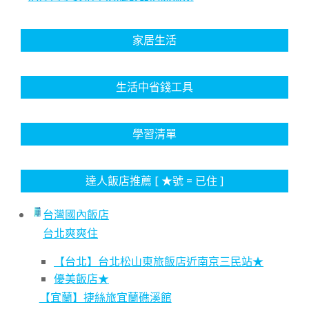
家居生活
生活中省錢工具
學習清單
達人飯店推薦 [ ★號 = 已住 ]
台灣國內飯店
台北爽爽住
【台北】台北松山東旅飯店近南京三民站★
優美飯店★
【宜蘭】捷絲旅宜蘭礁溪館