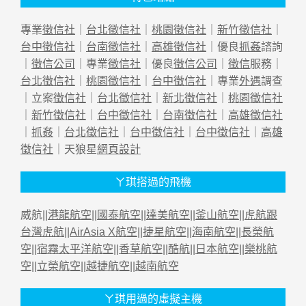
專業
徵信社
｜
台北徵信社
｜
桃園徵信社
｜
新竹徵信社
｜
台中徵信社
｜
台南徵信社
｜
高雄徵信社
｜優良
抓姦
諮詢
｜
徵信公司
｜專業
徵信社
｜優良
徵信公司
｜
徵信
服務｜
台北徵信社
｜
桃園徵信社
｜
台中徵信社
｜專業
外遇
調查
｜立案
徵信社
｜
台北徵信社
｜
新北徵信社
｜
桃園徵信社
｜
新竹徵信社
｜
台中徵信社
｜
台南徵信社
｜
高雄徵信社
｜
抓姦
｜
台北徵信社
｜
台中徵信社
｜
台中徵信社
｜
高雄
徵信社
｜天狼星
網頁設計
ㄚ琪搭過的飛機
威航||
港龍航空
||
國泰航空
||
達美航空
||
釜山航空
||
虎航跟
台灣虎航
||
AirAsia X航空
||
捷星航空
||
海南航空
||
長榮航
空
||
宿霧太平洋航空
||
香草航空
||
酷航
||
日本航空
||
樂桃航
空
||
立榮航空
||
越捷航空
||
越南航空
ㄚ琪用過的虛擬主機