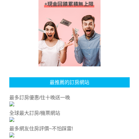
最推薦的訂房網站
最多訂房優惠/住十晚送一晚
全球最大訂房/機票網站
最多網友住房評價~不怕踩雷!