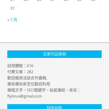
31
« 7 月
文案作品案例
試用體驗：
616
付費文案：
282
歡迎廠商洽談合作邀稿,
廣告欄尚有空位歡迎利用
橫幅文字，SEO關鍵字，貼紙連結，來信：
flylinux@gmail.com
特色站點