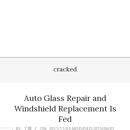
cracked
Auto Glass Repair and
Windshield Replacement Is
Fed
2011-
BY:
ㄚ琪
ON:
2011/11/03
,MODIFIED:
2015/06/02