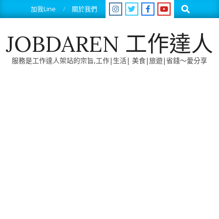
Skip
Search
加我Line
關於我們
to
content
JOBDAREN 工作達人
服務是工作達人架站的宗旨,工作|生活| 美食|旅遊|省錢～愛分享
Primary
Navigation
Menu