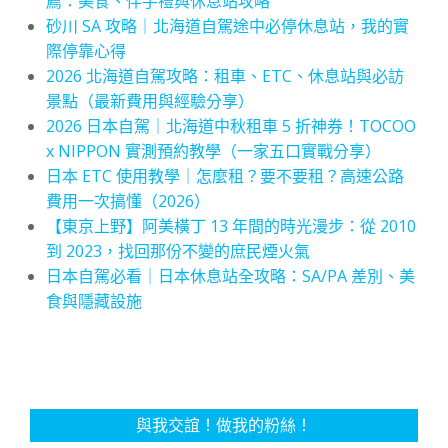
薦：美食、伴手禮與休息站攻略
砂川 SA 攻略｜北海道自駕途中必停休息站，我的實
際停靠心得
2026 北海道自駕攻略：租車、ETC、休息站與必訪
景點（最新費用與經驗分享）
2026 日本自駕｜北海道中秋租車 5 折神券！TOCOO
x NIPPON 實測預約教學（一家五口實戰分享）
日本 ETC 使用教學｜怎麼租？要不要租？高速公路
費用一次搞懂（2026）
【東京上野】阿美橫丁 13 年間的時光漫步：從 2010
到 2023，找回那份不變的庶民煙火氣
日本自駕必看｜日本休息站全攻略：SA/PA 差別、美
食與隱藏設施
與我交誼！做我的粉絲！