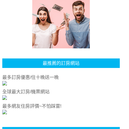
最推薦的訂房網站
最多訂房優惠/住十晚送一晚
全球最大訂房/機票網站
最多網友住房評價~不怕踩雷!