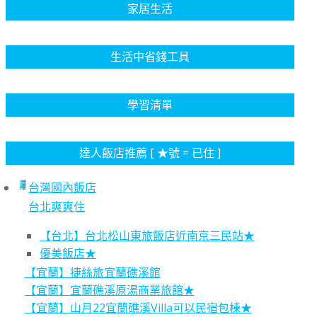
家居生活
生活中省錢工具
學習清單
達人飯店推薦 [ ★號 = 已住 ]
台灣國內飯店
台北爽爽住
【台北】台北松山東旅飯店近南京三民站★
優美飯店★
【宜蘭】捷絲旅宜蘭礁溪館
【宜蘭】宜蘭礁溪原湯商業旅館★
【宜蘭】山月22宜蘭礁溪Villa可以民宿包棟★