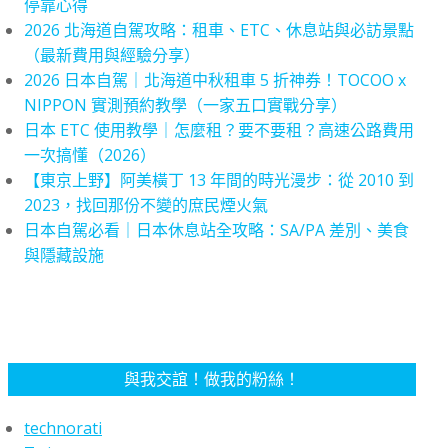
停靠心得
2026 北海道自駕攻略：租車、ETC、休息站與必訪景點
（最新費用與經驗分享）
2026 日本自駕｜北海道中秋租車 5 折神券！TOCOO x
NIPPON 實測預約教學（一家五口實戰分享）
日本 ETC 使用教學｜怎麼租？要不要租？高速公路費用
一次搞懂（2026）
【東京上野】阿美橫丁 13 年間的時光漫步：從 2010 到
2023，找回那份不變的庶民煙火氣
日本自駕必看｜日本休息站全攻略：SA/PA 差別、美食
與隱藏設施
與我交誼！做我的粉絲！
technorati