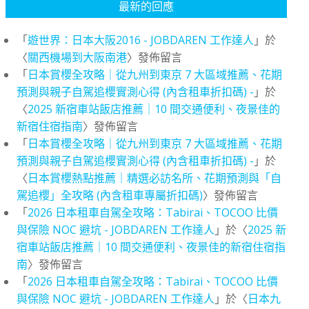
最新的回應
「
遊世界：日本大阪2016 - JOBDAREN 工作達人
」於
〈
關西機場到大阪南港
〉發佈留言
「
日本賞櫻全攻略｜從九州到東京 7 大區域推薦、花期
預測與親子自駕追櫻實測心得 (內含租車折扣碼) -
」於
〈
2025 新宿車站飯店推薦｜10 間交通便利、夜景佳的
新宿住宿指南
〉發佈留言
「
日本賞櫻全攻略｜從九州到東京 7 大區域推薦、花期
預測與親子自駕追櫻實測心得 (內含租車折扣碼) -
」於
〈
日本賞櫻熱點推薦｜精選必訪名所、花期預測與「自
駕追櫻」全攻略 (內含租車專屬折扣碼)
〉發佈留言
「
2026 日本租車自駕全攻略：Tabirai、TOCOO 比價
與保險 NOC 避坑 - JOBDAREN 工作達人
」於〈
2025 新
宿車站飯店推薦｜10 間交通便利、夜景佳的新宿住宿指
南
〉發佈留言
「
2026 日本租車自駕全攻略：Tabirai、TOCOO 比價
與保險 NOC 避坑 - JOBDAREN 工作達人
」於〈
日本九