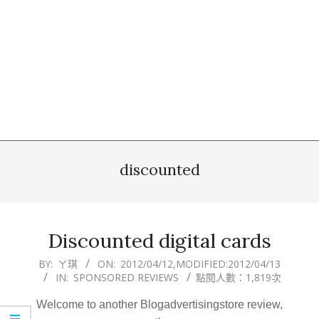
discounted
Discounted digital cards
2012-
BY:
ㄚ琪
ON:
2012/04/12
,MODIFIED:
2012/04/13
IN:
SPONSORED REVIEWS
點閱人數：1,819次
04-
12
Welcome to another Blogadvertisingstore review,