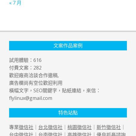
« 7 月
文案作品案例
試用體驗：
616
付費文案：
282
歡迎廠商洽談合作邀稿,
廣告欄尚有空位歡迎利用
橫幅文字，SEO關鍵字，貼紙連結，來信：
flylinux@gmail.com
特色站點
專業
徵信社
｜
台北徵信社
｜
桃園徵信社
｜
新竹徵信社
｜
台中徵信社
｜
台南徵信社
｜
高雄徵信社
｜優良
抓姦
諮詢