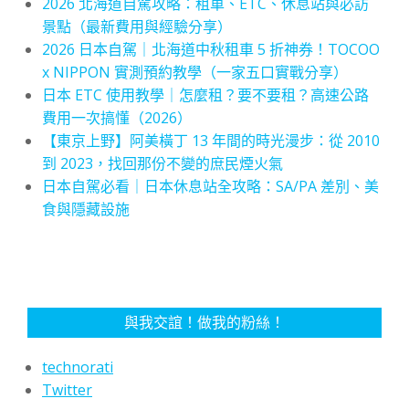
2026 北海道自駕攻略：租車、ETC、休息站與必訪
景點（最新費用與經驗分享）
2026 日本自駕｜北海道中秋租車 5 折神券！TOCOO
x NIPPON 實測預約教學（一家五口實戰分享）
日本 ETC 使用教學｜怎麼租？要不要租？高速公路
費用一次搞懂（2026）
【東京上野】阿美橫丁 13 年間的時光漫步：從 2010
到 2023，找回那份不變的庶民煙火氣
日本自駕必看｜日本休息站全攻略：SA/PA 差別、美
食與隱藏設施
與我交誼！做我的粉絲！
technorati
Twitter