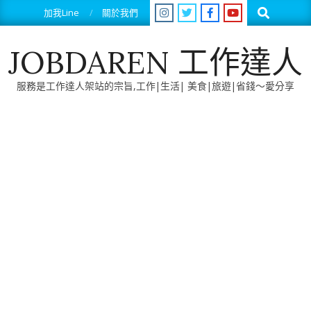
Skip
Search
加我Line
關於我們
to
content
JOBDAREN 工作達人
服務是工作達人架站的宗旨,工作|生活| 美食|旅遊|省錢～愛分享
Primary
Navigation
Menu