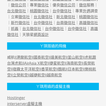
｜
徵信公司
｜專業
徵信社
｜優良
徵信公司
｜
徵信
服務｜
台北徵信社
｜
桃園徵信社
｜
台中徵信社
｜專業
外遇
調查
｜立案
徵信社
｜
台北徵信社
｜
新北徵信社
｜
桃園徵信社
｜
新竹徵信社
｜
台中徵信社
｜
台南徵信社
｜
高雄徵信社
｜
抓姦
｜
台北徵信社
｜
台中徵信社
｜
台中徵信社
｜
高雄
徵信社
｜天狼星
網頁設計
ㄚ琪搭過的飛機
威航||
港龍航空
||
國泰航空
||
達美航空
||
釜山航空
||
虎航跟
台灣虎航
||
AirAsia X航空
||
捷星航空
||
海南航空
||
長榮航
空
||
宿霧太平洋航空
||
香草航空
||
酷航
||
日本航空
||
樂桃航
空
||
立榮航空
||
越捷航空
||
越南航空
ㄚ琪用過的虛擬主機
Hostinger
interserver虛擬主機