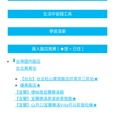
生活中省錢工具
學習清單
達人飯店推薦 [ ★號 = 已住 ]
台灣國內飯店
台北爽爽住
【台北】台北松山東旅飯店近南京三民站★
優美飯店★
【宜蘭】捷絲旅宜蘭礁溪館
【宜蘭】宜蘭礁溪原湯商業旅館★
【宜蘭】山月22宜蘭礁溪Villa可以民宿包棟★