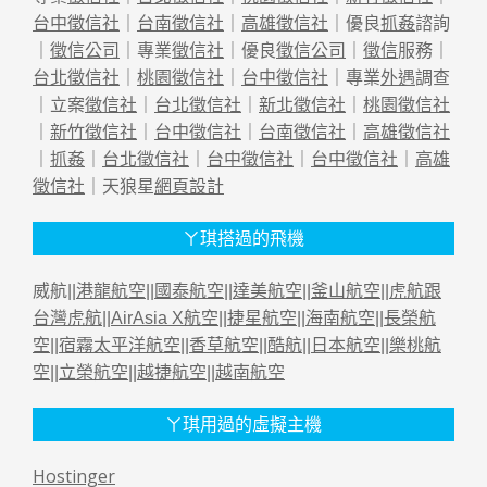
台中徵信社
｜
台南徵信社
｜
高雄徵信社
｜優良
抓姦
諮詢
｜
徵信公司
｜專業
徵信社
｜優良
徵信公司
｜
徵信
服務｜
台北徵信社
｜
桃園徵信社
｜
台中徵信社
｜專業
外遇
調查
｜立案
徵信社
｜
台北徵信社
｜
新北徵信社
｜
桃園徵信社
｜
新竹徵信社
｜
台中徵信社
｜
台南徵信社
｜
高雄徵信社
｜
抓姦
｜
台北徵信社
｜
台中徵信社
｜
台中徵信社
｜
高雄
徵信社
｜天狼星
網頁設計
ㄚ琪搭過的飛機
威航||
港龍航空
||
國泰航空
||
達美航空
||
釜山航空
||
虎航跟
台灣虎航
||
AirAsia X航空
||
捷星航空
||
海南航空
||
長榮航
空
||
宿霧太平洋航空
||
香草航空
||
酷航
||
日本航空
||
樂桃航
空
||
立榮航空
||
越捷航空
||
越南航空
ㄚ琪用過的虛擬主機
Hostinger