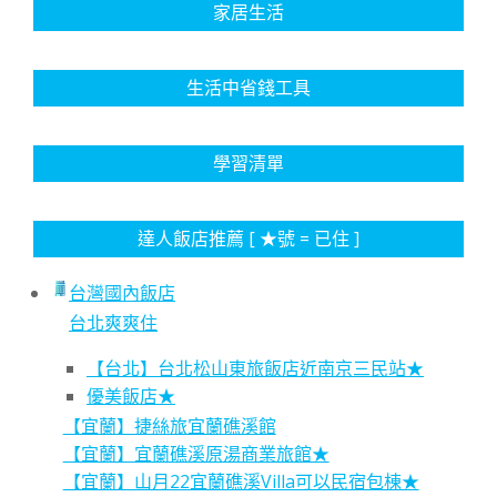
家居生活
生活中省錢工具
學習清單
達人飯店推薦 [ ★號 = 已住 ]
台灣國內飯店
台北爽爽住
【台北】台北松山東旅飯店近南京三民站★
優美飯店★
【宜蘭】捷絲旅宜蘭礁溪館
【宜蘭】宜蘭礁溪原湯商業旅館★
【宜蘭】山月22宜蘭礁溪Villa可以民宿包棟★