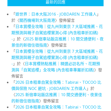
最新的回應
「
遊世界：日本大阪2016 - JOBDAREN 工作達人
」
於〈
關西機場到大阪南港
〉發佈留言
「
日本賞櫻全攻略｜從九州到東京 7 大區域推薦、花
期預測與親子自駕追櫻實測心得 (內含租車折扣碼)
-
」於〈
2025 新宿車站飯店推薦｜10 間交通便利、夜
景佳的新宿住宿指南
〉發佈留言
「
日本賞櫻全攻略｜從九州到東京 7 大區域推薦、花
期預測與親子自駕追櫻實測心得 (內含租車折扣碼)
-
」於〈
日本賞櫻熱點推薦｜精選必訪名所、花期預
測與「自駕追櫻」全攻略 (內含租車專屬折扣碼)
〉發
佈留言
「
2026 日本租車自駕全攻略：Tabirai、TOCOO 比
價與保險 NOC 避坑 - JOBDAREN 工作達人
」於
〈
2025 新宿車站飯店推薦｜10 間交通便利、夜景佳
的新宿住宿指南
〉發佈留言
「
2026 日本租車自駕全攻略：Tabirai、TOCOO 比