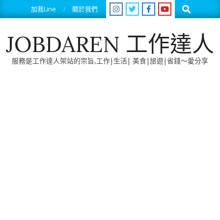
Skip
Search
加我Line
關於我們
to
content
JOBDAREN 工作達人
服務是工作達人架站的宗旨,工作|生活| 美食|旅遊|省錢～愛分享
Primary
Navigation
Menu