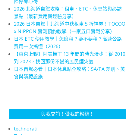
際停靠心得
2026 北海道自駕攻略：租車、ETC、休息站與必訪
景點（最新費用與經驗分享）
2026 日本自駕｜北海道中秋租車 5 折神券！TOCOO
x NIPPON 實測預約教學（一家五口實戰分享）
日本 ETC 使用教學｜怎麼租？要不要租？高速公路
費用一次搞懂（2026）
【東京上野】阿美橫丁 13 年間的時光漫步：從 2010
到 2023，找回那份不變的庶民煙火氣
日本自駕必看｜日本休息站全攻略：SA/PA 差別、美
食與隱藏設施
與我交誼！做我的粉絲！
technorati