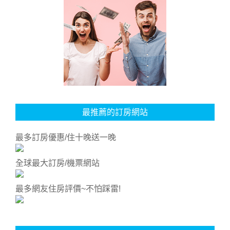
最推薦的訂房網站
最多訂房優惠/住十晚送一晚
全球最大訂房/機票網站
最多網友住房評價~不怕踩雷!