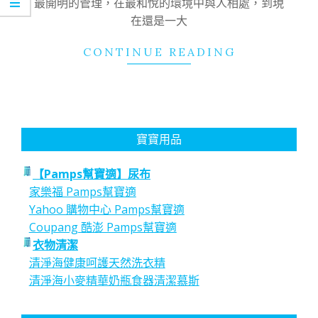
最開明的管理，在最和悅的環境中與人相處，到現
在還是一大
CONTINUE READING
寶寶用品
【Pamps幫寶適】尿布
家樂福 Pamps幫寶適
Yahoo 購物中心 Pamps幫寶適
Coupang 酷澎 Pamps幫寶適
衣物清潔
清淨海健康呵護天然洗衣精
清淨海小麥精華奶瓶食器清潔慕斯