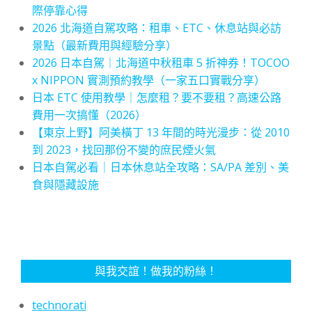
際停靠心得
2026 北海道自駕攻略：租車、ETC、休息站與必訪
景點（最新費用與經驗分享）
2026 日本自駕｜北海道中秋租車 5 折神券！TOCOO
x NIPPON 實測預約教學（一家五口實戰分享）
日本 ETC 使用教學｜怎麼租？要不要租？高速公路
費用一次搞懂（2026）
【東京上野】阿美橫丁 13 年間的時光漫步：從 2010
到 2023，找回那份不變的庶民煙火氣
日本自駕必看｜日本休息站全攻略：SA/PA 差別、美
食與隱藏設施
與我交誼！做我的粉絲！
technorati