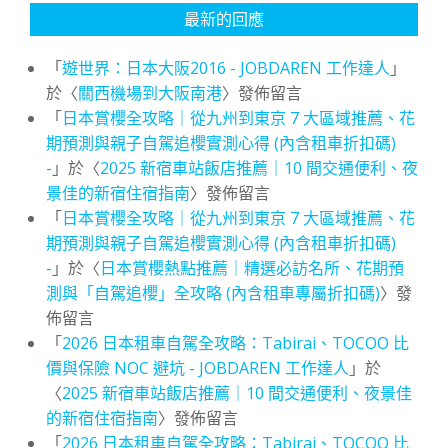
最新的回應
「
遊世界：日本大阪2016 - JOBDAREN 工作達人
」
於〈
關西機場到大阪南港
〉發佈留言
「
日本賞櫻全攻略｜從九州到東京 7 大區域推薦、花
期預測與親子自駕追櫻實測心得 (內含租車折扣碼)
-
」於〈
2025 新宿車站飯店推薦｜10 間交通便利、夜
景佳的新宿住宿指南
〉發佈留言
「
日本賞櫻全攻略｜從九州到東京 7 大區域推薦、花
期預測與親子自駕追櫻實測心得 (內含租車折扣碼)
-
」於〈
日本賞櫻熱點推薦｜精選必訪名所、花期預
測與「自駕追櫻」全攻略 (內含租車專屬折扣碼)
〉發
佈留言
「
2026 日本租車自駕全攻略：Tabirai、TOCOO 比
價與保險 NOC 避坑 - JOBDAREN 工作達人
」於
〈
2025 新宿車站飯店推薦｜10 間交通便利、夜景佳
的新宿住宿指南
〉發佈留言
「
2026 日本租車自駕全攻略：Tabirai、TOCOO 比