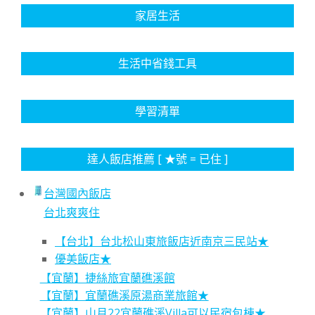
家居生活
生活中省錢工具
學習清單
達人飯店推薦 [ ★號 = 已住 ]
台灣國內飯店
台北爽爽住
【台北】台北松山東旅飯店近南京三民站★
優美飯店★
【宜蘭】捷絲旅宜蘭礁溪館
【宜蘭】宜蘭礁溪原湯商業旅館★
【宜蘭】山月22宜蘭礁溪Villa可以民宿包棟★