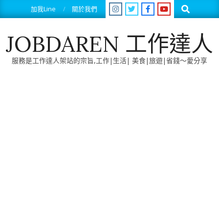
Skip
Search
加我Line
關於我們
to
content
JOBDAREN 工作達人
服務是工作達人架站的宗旨,工作|生活| 美食|旅遊|省錢～愛分享
Primary
Navigation
Menu