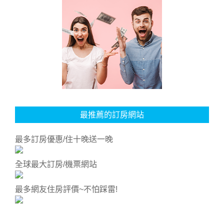
最推薦的訂房網站
最多訂房優惠/住十晚送一晚
全球最大訂房/機票網站
最多網友住房評價~不怕踩雷!