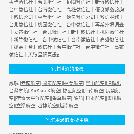
專業
徵信社
｜
台北徵信社
｜
桃園徵信社
｜
新竹徵信社
｜
台中徵信社
｜
台南徵信社
｜
高雄徵信社
｜優良
抓姦
諮詢
｜
徵信公司
｜專業
徵信社
｜優良
徵信公司
｜
徵信
服務｜
台北徵信社
｜
桃園徵信社
｜
台中徵信社
｜專業
外遇
調查
｜立案
徵信社
｜
台北徵信社
｜
新北徵信社
｜
桃園徵信社
｜
新竹徵信社
｜
台中徵信社
｜
台南徵信社
｜
高雄徵信社
｜
抓姦
｜
台北徵信社
｜
台中徵信社
｜
台中徵信社
｜
高雄
徵信社
｜天狼星
網頁設計
ㄚ琪搭過的飛機
威航||
港龍航空
||
國泰航空
||
達美航空
||
釜山航空
||
虎航跟
台灣虎航
||
AirAsia X航空
||
捷星航空
||
海南航空
||
長榮航
空
||
宿霧太平洋航空
||
香草航空
||
酷航
||
日本航空
||
樂桃航
空
||
立榮航空
||
越捷航空
||
越南航空
ㄚ琪用過的虛擬主機