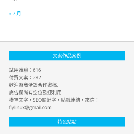
« 7 月
文案作品案例
試用體驗：
616
付費文案：
282
歡迎廠商洽談合作邀稿,
廣告欄尚有空位歡迎利用
橫幅文字，SEO關鍵字，貼紙連結，來信：
flylinux@gmail.com
特色站點