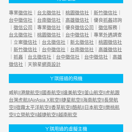
專業
徵信社
｜
台北徵信社
｜
桃園徵信社
｜
新竹徵信社
｜
台中徵信社
｜
台南徵信社
｜
高雄徵信社
｜優良
抓姦
諮詢
｜
徵信公司
｜專業
徵信社
｜優良
徵信公司
｜
徵信
服務｜
台北徵信社
｜
桃園徵信社
｜
台中徵信社
｜專業
外遇
調查
｜立案
徵信社
｜
台北徵信社
｜
新北徵信社
｜
桃園徵信社
｜
新竹徵信社
｜
台中徵信社
｜
台南徵信社
｜
高雄徵信社
｜
抓姦
｜
台北徵信社
｜
台中徵信社
｜
台中徵信社
｜
高雄
徵信社
｜天狼星
網頁設計
ㄚ琪搭過的飛機
威航||
港龍航空
||
國泰航空
||
達美航空
||
釜山航空
||
虎航跟
台灣虎航
||
AirAsia X航空
||
捷星航空
||
海南航空
||
長榮航
空
||
宿霧太平洋航空
||
香草航空
||
酷航
||
日本航空
||
樂桃航
空
||
立榮航空
||
越捷航空
||
越南航空
ㄚ琪用過的虛擬主機