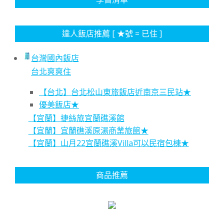
達人飯店推薦 [ ★號 = 已住 ]
台灣國內飯店
台北爽爽住
【台北】台北松山東旅飯店近南京三民站★
優美飯店★
【宜蘭】捷絲旅宜蘭礁溪館
【宜蘭】宜蘭礁溪原湯商業旅館★
【宜蘭】山月22宜蘭礁溪Villa可以民宿包棟★
商品推薦