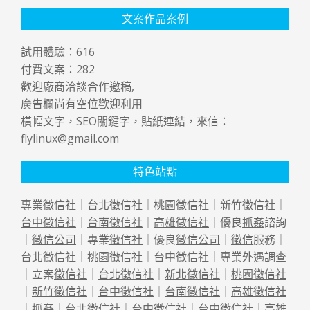
文案作品案例
試用體驗：
616
付費文案：
282
歡迎廠商洽談合作邀稿,
廣告欄尚有空位歡迎利用
橫幅文字，SEO關鍵字，貼紙連結，來信：
flylinux@gmail.com
特色站點
專業
徵信社
｜
台北徵信社
｜
桃園徵信社
｜
新竹徵信社
｜
台中徵信社
｜
台南徵信社
｜
高雄徵信社
｜優良
抓姦
諮詢
｜
徵信公司
｜專業
徵信社
｜優良
徵信公司
｜
徵信
服務｜
台北徵信社
｜
桃園徵信社
｜
台中徵信社
｜專業
外遇
調查
｜立案
徵信社
｜
台北徵信社
｜
新北徵信社
｜
桃園徵信社
｜
新竹徵信社
｜
台中徵信社
｜
台南徵信社
｜
高雄徵信社
｜
抓姦
｜
台北徵信社
｜
台中徵信社
｜
台中徵信社
｜
高雄