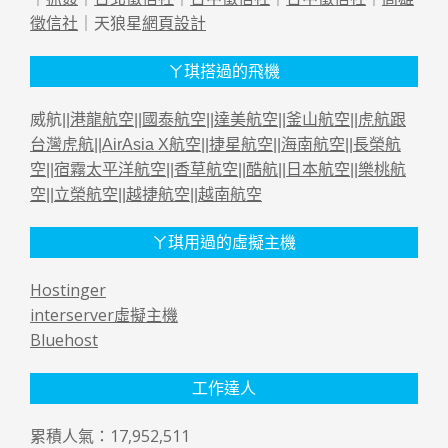
徵信社
｜天狼星
網頁設計
ㄚ琪搭過的飛機
威航||
港龍航空
||
國泰航空
||
達美航空
||
釜山航空
||
虎航跟
台灣虎航
||
AirAsia X航空
||
捷星航空
||
海南航空
||
長榮航
空
||
宿霧太平洋航空
||
香草航空
||
酷航
||
日本航空
||
樂桃航
空
||
立榮航空
||
越捷航空
||
越南航空
ㄚ琪用過的虛擬主機
Hostinger
interserver虛擬主機
Bluehost
工作達人
累積人氣：17,952,511