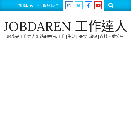
Skip
Search
加我Line
關於我們
to
content
JOBDAREN 工作達人
服務是工作達人架站的宗旨,工作|生活| 美食|旅遊|省錢～愛分享
Primary
Navigation
Menu