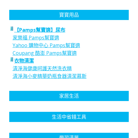
寶寶用品
【Pamps幫寶適】尿布
家樂福 Pamps幫寶適
Yahoo 購物中心 Pamps幫寶適
Coupang 酷澎 Pamps幫寶適
衣物清潔
清淨海健康呵護天然洗衣精
清淨海小麥精華奶瓶食器清潔慕斯
家居生活
生活中省錢工具
學習清單