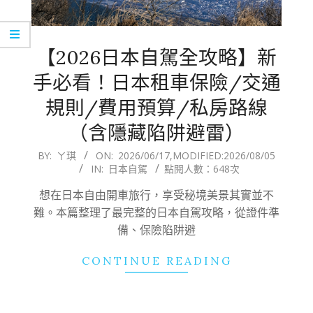
【2026日本自駕全攻略】新
手必看！日本租車保險/交通
規則/費用預算/私房路線
（含隱藏陷阱避雷）
2026-
BY:
ㄚ琪
ON:
2026/06/17
,MODIFIED:
2026/08/05
IN:
日本自駕
點閱人數：648次
06-
17
想在日本自由開車旅行，享受秘境美景其實並不
難。本篇整理了最完整的日本自駕攻略，從證件準
備、保險陷阱避
CONTINUE READING