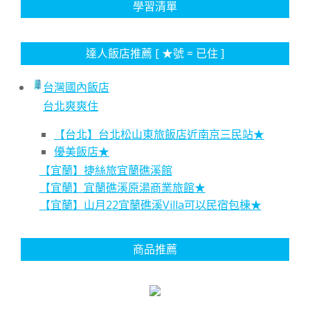
學習清單
達人飯店推薦 [ ★號 = 已住 ]
台灣國內飯店
台北爽爽住
【台北】台北松山東旅飯店近南京三民站★
優美飯店★
【宜蘭】捷絲旅宜蘭礁溪館
【宜蘭】宜蘭礁溪原湯商業旅館★
【宜蘭】山月22宜蘭礁溪Villa可以民宿包棟★
商品推薦