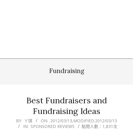
Fundraising
Best Fundraisers and
Fundraising Ideas
2012-
BY:
ㄚ琪
ON:
2012/03/13
,MODIFIED:
2012/03/13
IN:
SPONSORED REVIEWS
點閱人數：1,831次
03-