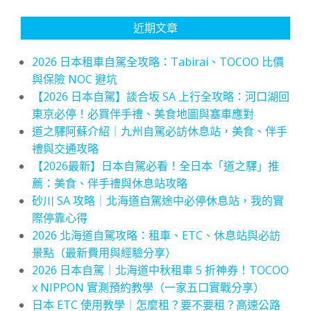
近期文章
2026 日本租車自駕全攻略：Tabirai、TOCOO 比價
與保險 NOC 避坑
【2026 日本自駕】談合坂 SA 上行全攻略：河口湖回
東京必停！必買伴手禮、美食地圖與塞車應對
道之驛阿蘇介紹｜九州自駕必訪休息站，美食、伴手
禮與交通攻略
【2026最新】日本自駕必看！全日本「道之驛」推
薦：美食、伴手禮與休息站攻略
砂川 SA 攻略｜北海道自駕途中必停休息站，我的實
際停靠心得
2026 北海道自駕攻略：租車、ETC、休息站與必訪
景點（最新費用與經驗分享）
2026 日本自駕｜北海道中秋租車 5 折神券！TOCOO
x NIPPON 實測預約教學（一家五口實戰分享）
日本 ETC 使用教學｜怎麼租？要不要租？高速公路