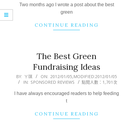
13
Two months ago I wrote a post about the best
green
CONTINUE READING
The Best Green
Fundraising Ideas
2012-
BY:
ㄚ琪
ON:
2012/01/05
,MODIFIED:
2012/01/05
IN:
SPONSORED REVIEWS
點閱人數：1,701次
01-
05
I have always encouraged readers to help feeding
t
CONTINUE READING