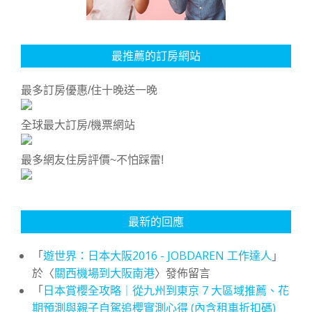
最推薦的訂房網站
最多訂房優惠/住十晚送一晚
全球最大訂房/機票網站
最多網友住房評價~不怕踩雷!
最新的回應
「
遊世界：日本大阪2016 - JOBDAREN 工作達人
」
於〈
關西機場到大阪南港
〉發佈留言
「
日本賞櫻全攻略｜從九州到東京 7 大區域推薦、花
期預測與親子自駕追櫻實測心得 (內含租車折扣碼)