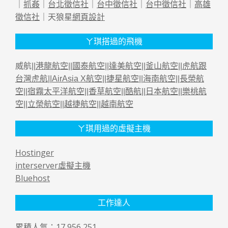
｜
抓姦
｜
台北徵信社
｜
台中徵信社
｜
台中徵信社
｜
高雄
徵信社
｜天狼星
網頁設計
ㄚ琪搭過的飛機
威航||
港龍航空
||
國泰航空
||
達美航空
||
釜山航空
||
虎航跟
台灣虎航
||
AirAsia X航空
||
捷星航空
||
海南航空
||
長榮航
空
||
宿霧太平洋航空
||
香草航空
||
酷航
||
日本航空
||
樂桃航
空
||
立榮航空
||
越捷航空
||
越南航空
ㄚ琪用過的虛擬主機
Hostinger
interserver虛擬主機
Bluehost
工作達人
累積人氣：17,956,251