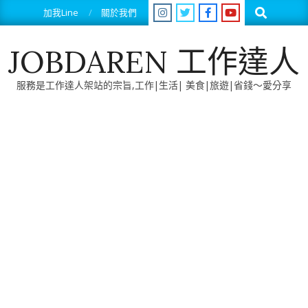
Skip
Search
加我Line
關於我們
to
content
JOBDAREN 工作達人
服務是工作達人架站的宗旨,工作|生活| 美食|旅遊|省錢～愛分享
Primary
Navigation
Menu