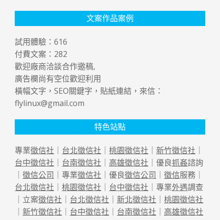
文案作品案例
試用體驗：
616
付費文案：
282
歡迎廠商洽談合作邀稿,
廣告欄尚有空位歡迎利用
橫幅文字，SEO關鍵字，貼紙連結，來信：
flylinux@gmail.com
特色站點
專業
徵信社
｜
台北徵信社
｜
桃園徵信社
｜
新竹徵信社
｜
台中徵信社
｜
台南徵信社
｜
高雄徵信社
｜優良
抓姦
諮詢
｜
徵信公司
｜專業
徵信社
｜優良
徵信公司
｜
徵信
服務｜
台北徵信社
｜
桃園徵信社
｜
台中徵信社
｜專業
外遇
調查
｜立案
徵信社
｜
台北徵信社
｜
新北徵信社
｜
桃園徵信社
｜
新竹徵信社
｜
台中徵信社
｜
台南徵信社
｜
高雄徵信社