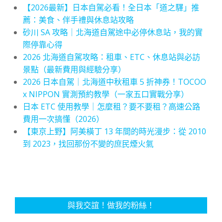
【2026最新】日本自駕必看！全日本「道之驛」推
薦：美食、伴手禮與休息站攻略
砂川 SA 攻略｜北海道自駕途中必停休息站，我的實
際停靠心得
2026 北海道自駕攻略：租車、ETC、休息站與必訪
景點（最新費用與經驗分享）
2026 日本自駕｜北海道中秋租車 5 折神券！TOCOO
x NIPPON 實測預約教學（一家五口實戰分享）
日本 ETC 使用教學｜怎麼租？要不要租？高速公路
費用一次搞懂（2026）
【東京上野】阿美橫丁 13 年間的時光漫步：從 2010
到 2023，找回那份不變的庶民煙火氣
與我交誼！做我的粉絲！