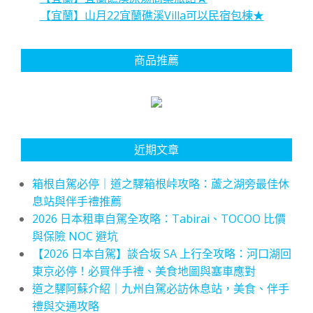
【宜蘭】山月22宜蘭礁溪Villa可以民宿包棟★
商品推薦
近期文章
箱根自駕必停｜道之驛箱根峠攻略：蘆之湖旁最佳休
息站與伴手禮推薦
2026 日本租車自駕全攻略：Tabirai、TOCOO 比價
與保險 NOC 避坑
【2026 日本自駕】談合坂 SA 上行全攻略：河口湖回
東京必停！必買伴手禮、美食地圖與塞車應對
道之驛阿蘇介紹｜九州自駕必訪休息站，美食、伴手
禮與交通攻略