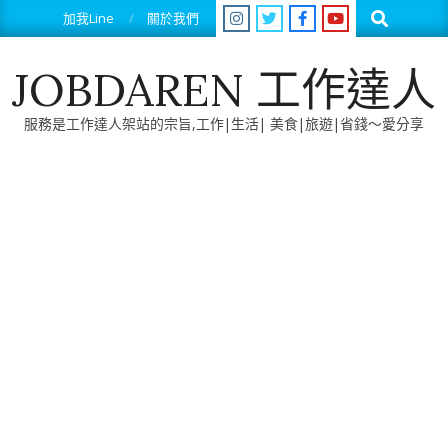
Skip
Search
加我Line
關於我們
to
content
JOBDAREN 工作達人
服務是工作達人架站的宗旨,工作|生活| 美食|旅遊|省錢～愛分享
Primary
Navigation
Menu