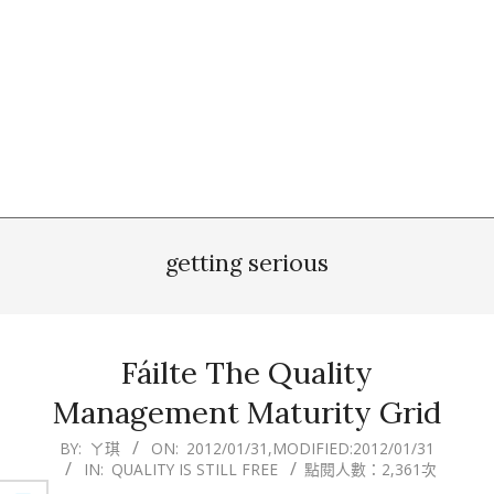
getting serious
Fáilte The Quality
Management Maturity Grid
2012-
BY:
ㄚ琪
ON:
2012/01/31
,MODIFIED:
2012/01/31
IN:
QUALITY IS STILL FREE
點閱人數：2,361次
01-