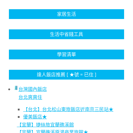
家居生活
生活中省錢工具
學習清單
達人飯店推薦 [ ★號 = 已住 ]
台灣國內飯店
台北爽爽住
【台北】台北松山東旅飯店近南京三民站★
優美飯店★
【宜蘭】捷絲旅宜蘭礁溪館
【宜蘭】宜蘭礁溪原湯商業旅館★