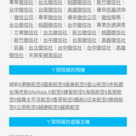
專業
徵信社
｜
台北徵信社
｜
桃園徵信社
｜
新竹徵信社
｜
台中徵信社
｜
台南徵信社
｜
高雄徵信社
｜優良
抓姦
諮詢
｜
徵信公司
｜專業
徵信社
｜優良
徵信公司
｜
徵信
服務｜
台北徵信社
｜
桃園徵信社
｜
台中徵信社
｜專業
外遇
調查
｜立案
徵信社
｜
台北徵信社
｜
新北徵信社
｜
桃園徵信社
｜
新竹徵信社
｜
台中徵信社
｜
台南徵信社
｜
高雄徵信社
｜
抓姦
｜
台北徵信社
｜
台中徵信社
｜
台中徵信社
｜
高雄
徵信社
｜天狼星
網頁設計
ㄚ琪搭過的飛機
威航||
港龍航空
||
國泰航空
||
達美航空
||
釜山航空
||
虎航跟
台灣虎航
||
AirAsia X航空
||
捷星航空
||
海南航空
||
長榮航
空
||
宿霧太平洋航空
||
香草航空
||
酷航
||
日本航空
||
樂桃航
空
||
立榮航空
||
越捷航空
||
越南航空
ㄚ琪用過的虛擬主機