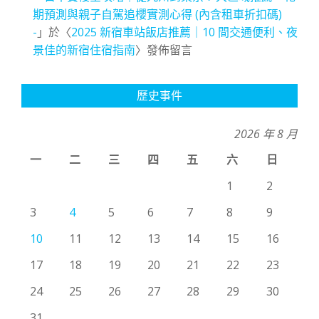
期預測與親子自駕追櫻實測心得 (內含租車折扣碼)
-
」於〈
2025 新宿車站飯店推薦｜10 間交通便利、夜
景佳的新宿住宿指南
〉發佈留言
歷史事件
2026 年 8 月
一
二
三
四
五
六
日
1
2
3
4
5
6
7
8
9
10
11
12
13
14
15
16
17
18
19
20
21
22
23
24
25
26
27
28
29
30
31