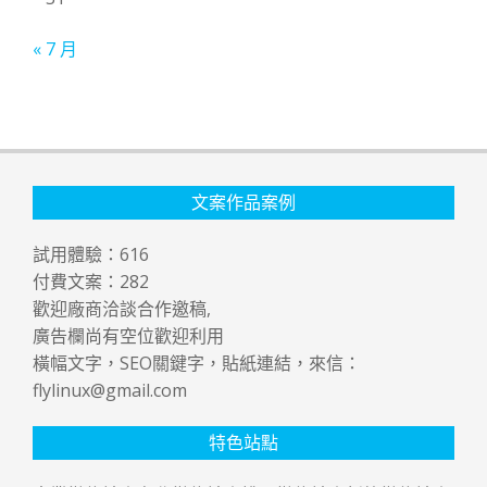
« 7 月
文案作品案例
試用體驗：
616
付費文案：
282
歡迎廠商洽談合作邀稿,
廣告欄尚有空位歡迎利用
橫幅文字，SEO關鍵字，貼紙連結，來信：
flylinux@gmail.com
特色站點