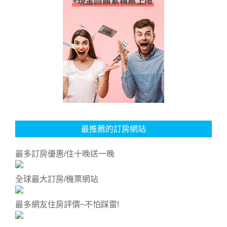
最推薦的訂房網站
最多訂房優惠/住十晚送一晚
全球最大訂房/機票網站
最多網友住房評價~不怕踩雷!