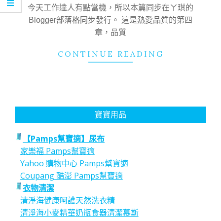
31
今天工作達人有點當機，所以本篇同步在ㄚ琪的
Blogger部落格同步發行。 這是熱愛品質的第四
章，品質
CONTINUE READING
寶寶用品
【Pamps幫寶適】尿布
家樂福 Pamps幫寶適
Yahoo 購物中心 Pamps幫寶適
Coupang 酷澎 Pamps幫寶適
衣物清潔
清淨海健康呵護天然洗衣精
清淨海小麥精華奶瓶食器清潔慕斯