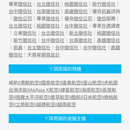
專業
徵信社
｜
台北徵信社
｜
桃園徵信社
｜
新竹徵信社
｜
台中徵信社
｜
台南徵信社
｜
高雄徵信社
｜優良
抓姦
諮詢
｜
徵信公司
｜專業
徵信社
｜優良
徵信公司
｜
徵信
服務｜
台北徵信社
｜
桃園徵信社
｜
台中徵信社
｜專業
外遇
調查
｜立案
徵信社
｜
台北徵信社
｜
新北徵信社
｜
桃園徵信社
｜
新竹徵信社
｜
台中徵信社
｜
台南徵信社
｜
高雄徵信社
｜
抓姦
｜
台北徵信社
｜
台中徵信社
｜
台中徵信社
｜
高雄
徵信社
｜天狼星
網頁設計
ㄚ琪搭過的飛機
威航||
港龍航空
||
國泰航空
||
達美航空
||
釜山航空
||
虎航跟
台灣虎航
||
AirAsia X航空
||
捷星航空
||
海南航空
||
長榮航
空
||
宿霧太平洋航空
||
香草航空
||
酷航
||
日本航空
||
樂桃航
空
||
立榮航空
||
越捷航空
||
越南航空
ㄚ琪用過的虛擬主機