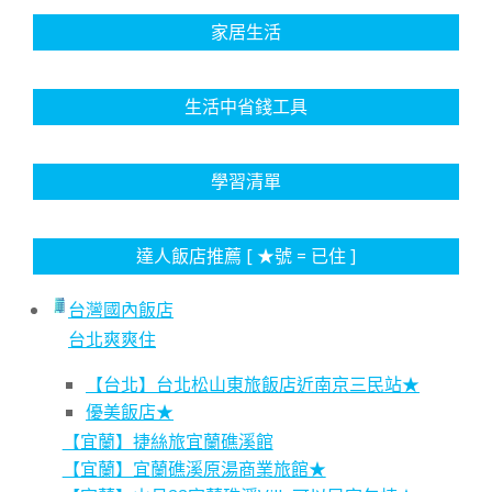
家居生活
生活中省錢工具
學習清單
達人飯店推薦 [ ★號 = 已住 ]
台灣國內飯店
台北爽爽住
【台北】台北松山東旅飯店近南京三民站★
優美飯店★
【宜蘭】捷絲旅宜蘭礁溪館
【宜蘭】宜蘭礁溪原湯商業旅館★