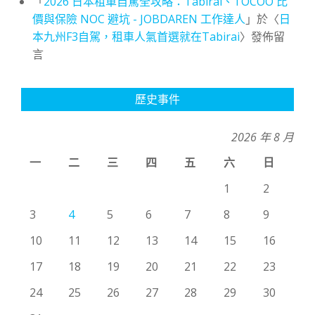
「
2026 日本租車自駕全攻略：Tabirai、TOCOO 比
價與保險 NOC 避坑 - JOBDAREN 工作達人
」於〈
日
本九州F3自駕，租車人氣首選就在Tabirai
〉發佈留
言
歷史事件
2026 年 8 月
一
二
三
四
五
六
日
1
2
3
4
5
6
7
8
9
10
11
12
13
14
15
16
17
18
19
20
21
22
23
24
25
26
27
28
29
30