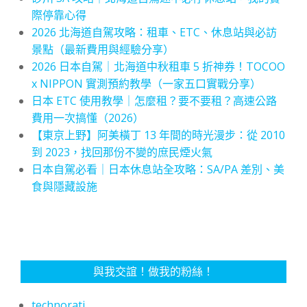
際停靠心得
2026 北海道自駕攻略：租車、ETC、休息站與必訪
景點（最新費用與經驗分享）
2026 日本自駕｜北海道中秋租車 5 折神券！TOCOO
x NIPPON 實測預約教學（一家五口實戰分享）
日本 ETC 使用教學｜怎麼租？要不要租？高速公路
費用一次搞懂（2026）
【東京上野】阿美橫丁 13 年間的時光漫步：從 2010
到 2023，找回那份不變的庶民煙火氣
日本自駕必看｜日本休息站全攻略：SA/PA 差別、美
食與隱藏設施
與我交誼！做我的粉絲！
technorati