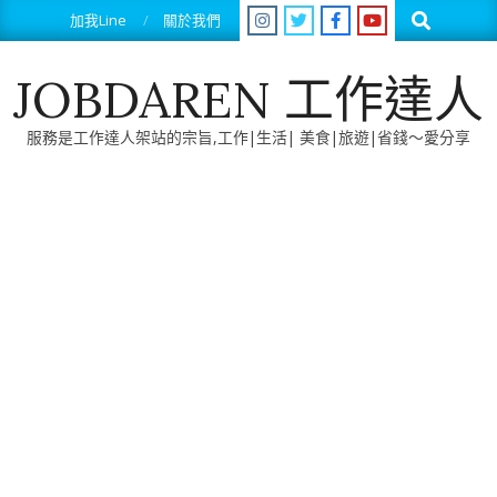
Skip
Search
加我Line
關於我們
to
content
JOBDAREN 工作達人
服務是工作達人架站的宗旨,工作|生活| 美食|旅遊|省錢～愛分享
Primary
Navigation
Menu