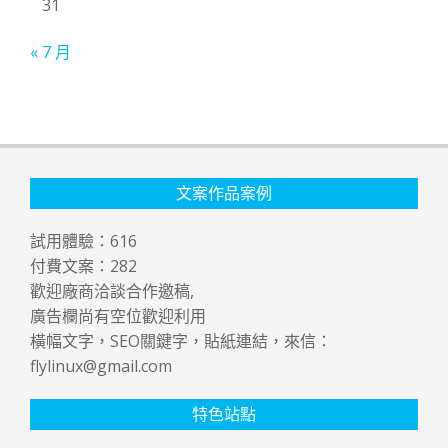
31
« 7 月
文案作品案例
試用體驗：
616
付費文案：
282
歡迎廠商洽談合作邀稿,
廣告欄尚有空位歡迎利用
橫幅文字，SEO關鍵字，貼紙連結，來信：
flylinux@gmail.com
特色站點