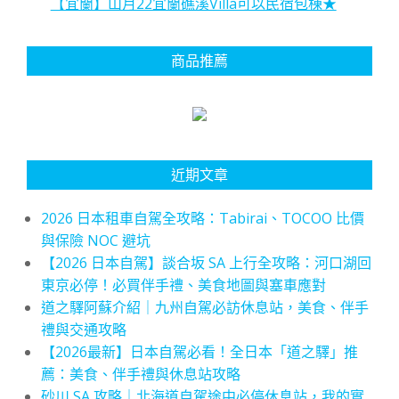
【宜蘭】山月22宜蘭礁溪Villa可以民宿包棟★
商品推薦
近期文章
2026 日本租車自駕全攻略：Tabirai、TOCOO 比價
與保險 NOC 避坑
【2026 日本自駕】談合坂 SA 上行全攻略：河口湖回
東京必停！必買伴手禮、美食地圖與塞車應對
道之驛阿蘇介紹｜九州自駕必訪休息站，美食、伴手
禮與交通攻略
【2026最新】日本自駕必看！全日本「道之驛」推
薦：美食、伴手禮與休息站攻略
砂川 SA 攻略｜北海道自駕途中必停休息站，我的實