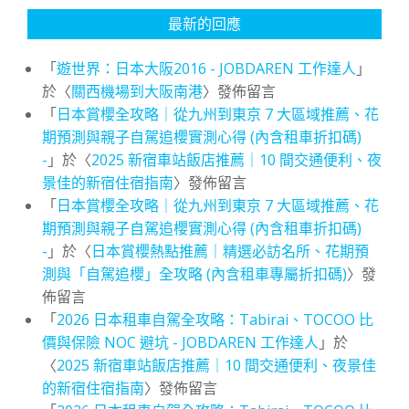
最新的回應
「
遊世界：日本大阪2016 - JOBDAREN 工作達人
」
於〈
關西機場到大阪南港
〉發佈留言
「
日本賞櫻全攻略｜從九州到東京 7 大區域推薦、花
期預測與親子自駕追櫻實測心得 (內含租車折扣碼)
-
」於〈
2025 新宿車站飯店推薦｜10 間交通便利、夜
景佳的新宿住宿指南
〉發佈留言
「
日本賞櫻全攻略｜從九州到東京 7 大區域推薦、花
期預測與親子自駕追櫻實測心得 (內含租車折扣碼)
-
」於〈
日本賞櫻熱點推薦｜精選必訪名所、花期預
測與「自駕追櫻」全攻略 (內含租車專屬折扣碼)
〉發
佈留言
「
2026 日本租車自駕全攻略：Tabirai、TOCOO 比
價與保險 NOC 避坑 - JOBDAREN 工作達人
」於
〈
2025 新宿車站飯店推薦｜10 間交通便利、夜景佳
的新宿住宿指南
〉發佈留言