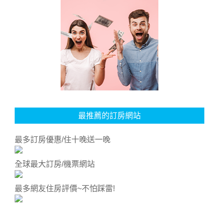
最推薦的訂房網站
最多訂房優惠/住十晚送一晚
全球最大訂房/機票網站
最多網友住房評價~不怕踩雷!