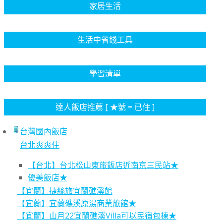
家居生活
生活中省錢工具
學習清單
達人飯店推薦 [ ★號 = 已住 ]
台灣國內飯店
台北爽爽住
【台北】台北松山東旅飯店近南京三民站★
優美飯店★
【宜蘭】捷絲旅宜蘭礁溪館
【宜蘭】宜蘭礁溪原湯商業旅館★
【宜蘭】山月22宜蘭礁溪Villa可以民宿包棟★