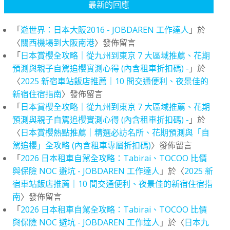
最新的回應
「
遊世界：日本大阪2016 - JOBDAREN 工作達人
」於
〈
關西機場到大阪南港
〉發佈留言
「
日本賞櫻全攻略｜從九州到東京 7 大區域推薦、花期
預測與親子自駕追櫻實測心得 (內含租車折扣碼) -
」於
〈
2025 新宿車站飯店推薦｜10 間交通便利、夜景佳的
新宿住宿指南
〉發佈留言
「
日本賞櫻全攻略｜從九州到東京 7 大區域推薦、花期
預測與親子自駕追櫻實測心得 (內含租車折扣碼) -
」於
〈
日本賞櫻熱點推薦｜精選必訪名所、花期預測與「自
駕追櫻」全攻略 (內含租車專屬折扣碼)
〉發佈留言
「
2026 日本租車自駕全攻略：Tabirai、TOCOO 比價
與保險 NOC 避坑 - JOBDAREN 工作達人
」於〈
2025 新
宿車站飯店推薦｜10 間交通便利、夜景佳的新宿住宿指
南
〉發佈留言
「
2026 日本租車自駕全攻略：Tabirai、TOCOO 比價
與保險 NOC 避坑 - JOBDAREN 工作達人
」於〈
日本九