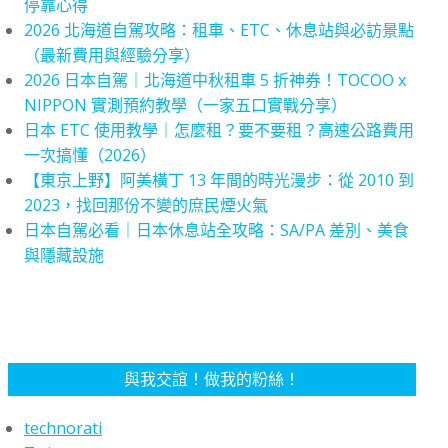
停靠心得
2026 北海道自駕攻略：租車、ETC、休息站與必訪景點
（最新費用與經驗分享）
2026 日本自駕｜北海道中秋租車 5 折神券！TOCOO x
NIPPON 實測預約教學（一家五口實戰分享）
日本 ETC 使用教學｜怎麼租？要不要租？高速公路費用
一次搞懂（2026）
【東京上野】阿美橫丁 13 年間的時光漫步：從 2010 到
2023，找回那份不變的庶民煙火氣
日本自駕必看｜日本休息站全攻略：SA/PA 差別、美食
與隱藏設施
與我交誼！做我的粉絲！
technorati