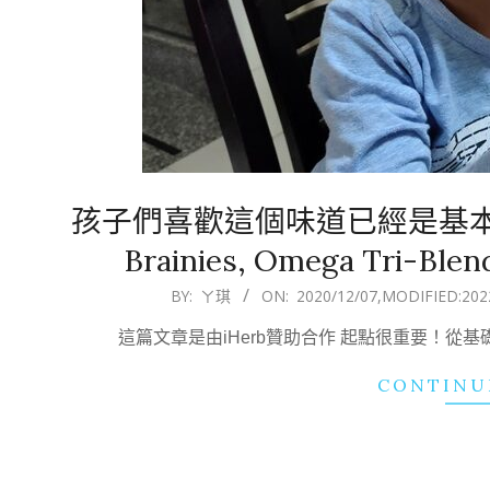
孩子們喜歡這個味道已經是基本條件。就
Brainies, Omega Tri-Blen
2020-
BY:
ㄚ琪
ON:
2020/12/07
,MODIFIED:
202
12-
這篇文章是由iHerb贊助合作 起點很重要！從基
07
CONTINU