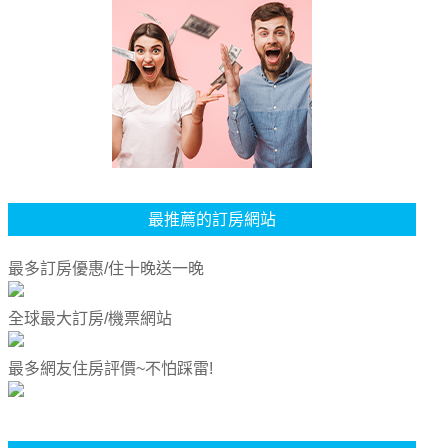
最推薦的訂房網站
最多訂房優惠/住十晚送一晚
全球最大訂房/機票網站
最多網友住房評價~不怕踩雷!