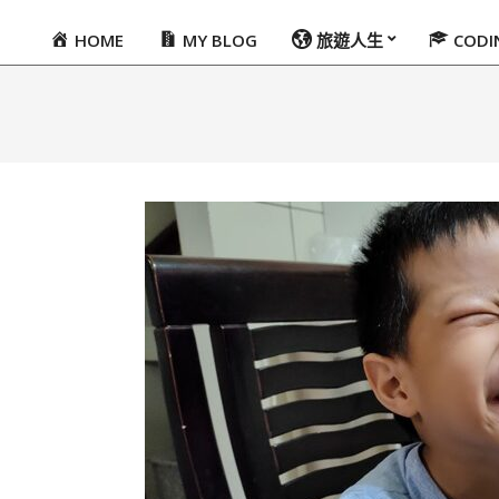
HOME
MY BLOG
旅遊人生
COD
Primary
Navigation
Menu