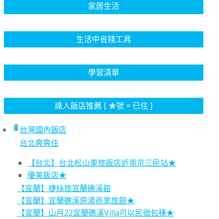
家居生活
生活中省錢工具
學習清單
達人飯店推薦 [ ★號 = 已住 ]
台灣國內飯店
台北爽爽住
【台北】台北松山東旅飯店近南京三民站★
優美飯店★
【宜蘭】捷絲旅宜蘭礁溪館
【宜蘭】宜蘭礁溪原湯商業旅館★
【宜蘭】山月22宜蘭礁溪Villa可以民宿包棟★