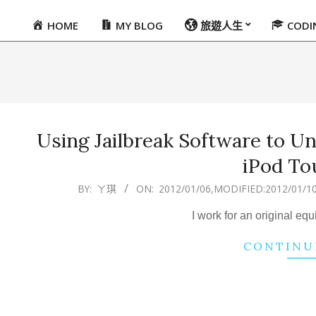
HOME
MY BLOG
旅遊人生
COD
Primary
Navigation
Menu
Using Jailbreak Software to Un
iPod To
2012-
BY:
ㄚ琪
ON:
2012/01/06
,MODIFIED:
2012/01/1
01-
I work for an original e
06
CONTINU