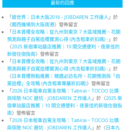
最新的回應
「
遊世界：日本大阪2016 - JOBDAREN 工作達人
」於
〈
關西機場到大阪南港
〉發佈留言
「
日本賞櫻全攻略｜從九州到東京 7 大區域推薦、花期
預測與親子自駕追櫻實測心得 (內含租車折扣碼) -
」於
〈
2025 新宿車站飯店推薦｜10 間交通便利、夜景佳的
新宿住宿指南
〉發佈留言
「
日本賞櫻全攻略｜從九州到東京 7 大區域推薦、花期
預測與親子自駕追櫻實測心得 (內含租車折扣碼) -
」於
〈
日本賞櫻熱點推薦｜精選必訪名所、花期預測與「自
駕追櫻」全攻略 (內含租車專屬折扣碼)
〉發佈留言
「
2026 日本租車自駕全攻略：Tabirai、TOCOO 比價
與保險 NOC 避坑 - JOBDAREN 工作達人
」於〈
2025 新
宿車站飯店推薦｜10 間交通便利、夜景佳的新宿住宿指
南
〉發佈留言
「
2026 日本租車自駕全攻略：Tabirai、TOCOO 比價
與保險 NOC 避坑 - JOBDAREN 工作達人
」於〈
日本九