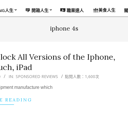
美食人生
ING人生
開箱人生
職業達人
iphone 4s
lock All Versions of the Iphone,
uch, iPad
0
IN:
SPONSORED REVIEWS
點閱人數：1,600次
quipment manufacture which
E READING