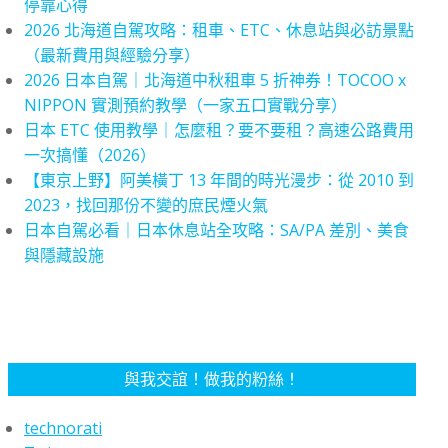
停靠心得
2026 北海道自駕攻略：租車、ETC、休息站與必訪景點
（最新費用與經驗分享）
2026 日本自駕｜北海道中秋租車 5 折神券！TOCOO x
NIPPON 實測預約教學（一家五口實戰分享）
日本 ETC 使用教學｜怎麼租？要不要租？高速公路費用
一次搞懂（2026）
【東京上野】阿美橫丁 13 年間的時光漫步：從 2010 到
2023，找回那份不變的庶民煙火氣
日本自駕必看｜日本休息站全攻略：SA/PA 差別、美食
與隱藏設施
與我交誼！做我的粉絲！
technorati