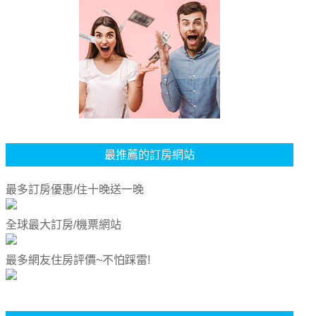
最推薦的訂房網站
最多訂房優惠/住十晚送一晚
全球最大訂房/機票網站
最多網友住房評價~不怕踩雷!