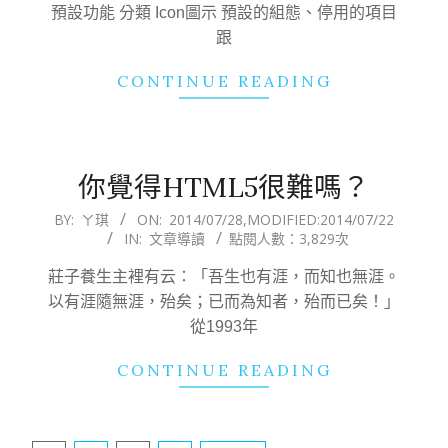
預設功能 分類 Icon圖示 預設的組態、停用的項目
跟
CONTINUE READING
你覺得HTML5很難嗎？
2014-
BY:
ㄚ琪
ON:
2014/07/28
,MODIFIED:
2014/07/22
IN:
文章導讀
點閱人數：3,829次
07-
28
莊子養生主裡有云：「吾生也有涯，而知也無涯。
以有涯隨無涯，殆矣；已而為知者，殆而已矣！」
從1993年
CONTINUE READING