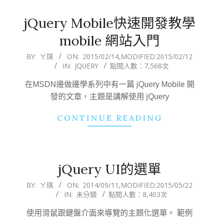
jQuery Mobile快速開發教學
mobile 網站入門
2015-
BY:
ㄚ琪
ON:
2015/02/14
,MODIFIED:
2015/02/12
IN:
JQUERY
點閱人數：7,568次
02-
14
在MSDN邊做邊學系列中有一篇 jQuery Mobile 開
發的文章，主題是講解使用 jQuery
CONTINUE READING
jQuery UI的選單
2014-
BY:
ㄚ琪
ON:
2014/09/11
,MODIFIED:
2015/05/22
IN:
未分類
點閱人數：8,403次
09-
11
使用滑鼠跟鍵盤介面來導覽的主題化選單。 範例