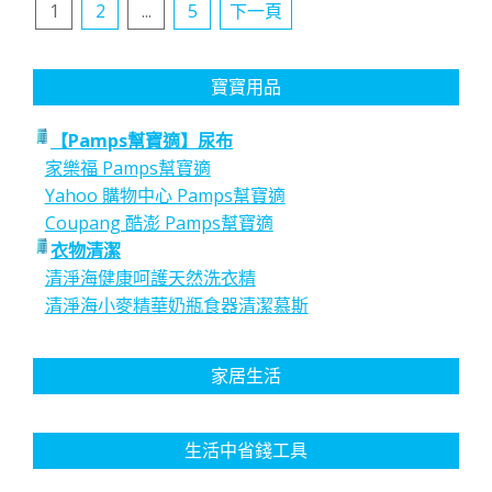
文
1
2
...
5
下一頁
章
分
寶寶用品
頁
【Pamps幫寶適】尿布
家樂福 Pamps幫寶適
Yahoo 購物中心 Pamps幫寶適
Coupang 酷澎 Pamps幫寶適
衣物清潔
清淨海健康呵護天然洗衣精
清淨海小麥精華奶瓶食器清潔慕斯
家居生活
生活中省錢工具