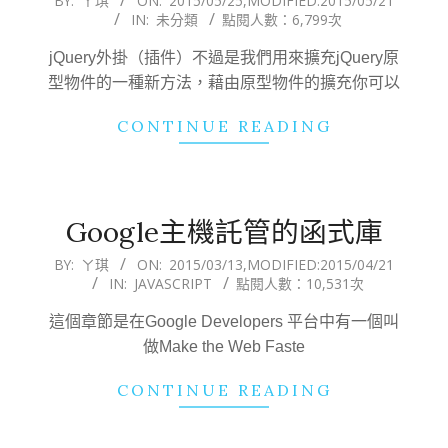
BY:
ㄚ琪
ON:
2015/05/25
,MODIFIED:
2015/05/21
IN:
未分類
點閱人數：6,799次
05-
25
jQuery外掛（插件）不過是我們用來擴充jQuery原
型物件的一種新方法，藉由原型物件的擴充你可以
CONTINUE READING
Google主機託管的函式庫
2015-
BY:
ㄚ琪
ON:
2015/03/13
,MODIFIED:
2015/04/21
IN:
JAVASCRIPT
點閱人數：10,531次
03-
13
這個章節是在Google Developers 平台中有一個叫
做Make the Web Faste
CONTINUE READING