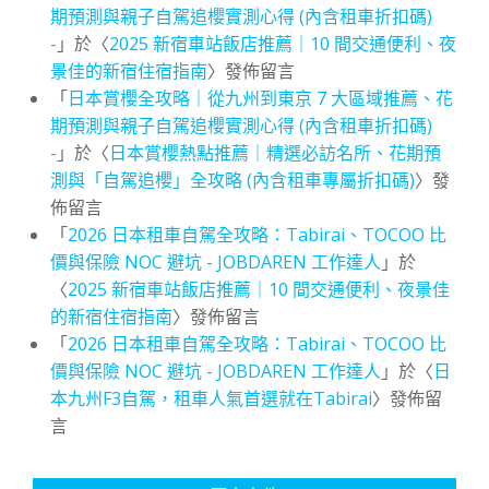
期預測與親子自駕追櫻實測心得 (內含租車折扣碼)
-
」於〈
2025 新宿車站飯店推薦｜10 間交通便利、夜
景佳的新宿住宿指南
〉發佈留言
「
日本賞櫻全攻略｜從九州到東京 7 大區域推薦、花
期預測與親子自駕追櫻實測心得 (內含租車折扣碼)
-
」於〈
日本賞櫻熱點推薦｜精選必訪名所、花期預
測與「自駕追櫻」全攻略 (內含租車專屬折扣碼)
〉發
佈留言
「
2026 日本租車自駕全攻略：Tabirai、TOCOO 比
價與保險 NOC 避坑 - JOBDAREN 工作達人
」於
〈
2025 新宿車站飯店推薦｜10 間交通便利、夜景佳
的新宿住宿指南
〉發佈留言
「
2026 日本租車自駕全攻略：Tabirai、TOCOO 比
價與保險 NOC 避坑 - JOBDAREN 工作達人
」於〈
日
本九州F3自駕，租車人氣首選就在Tabirai
〉發佈留
言