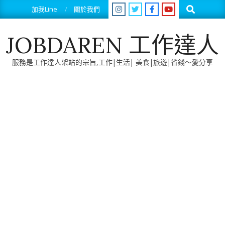
Skip
Search
加我Line
關於我們
to
content
JOBDAREN 工作達人
服務是工作達人架站的宗旨,工作|生活| 美食|旅遊|省錢～愛分享
Primary
Navigation
Menu