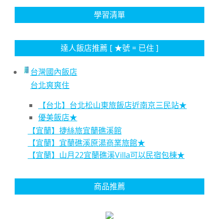
學習清單
達人飯店推薦 [ ★號 = 已住 ]
台灣國內飯店
台北爽爽住
【台北】台北松山東旅飯店近南京三民站★
優美飯店★
【宜蘭】捷絲旅宜蘭礁溪館
【宜蘭】宜蘭礁溪原湯商業旅館★
【宜蘭】山月22宜蘭礁溪Villa可以民宿包棟★
商品推薦