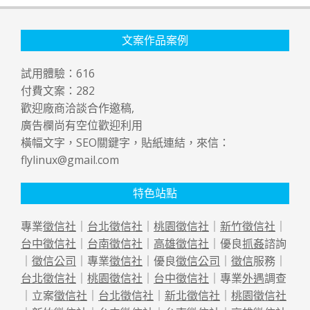
文案作品案例
試用體驗：
616
付費文案：
282
歡迎廠商洽談合作邀稿,
廣告欄尚有空位歡迎利用
橫幅文字，SEO關鍵字，貼紙連結，來信：
flylinux@gmail.com
特色站點
專業
徵信社
｜
台北徵信社
｜
桃園徵信社
｜
新竹徵信社
｜
台中徵信社
｜
台南徵信社
｜
高雄徵信社
｜優良
抓姦
諮詢
｜
徵信公司
｜專業
徵信社
｜優良
徵信公司
｜
徵信
服務｜
台北徵信社
｜
桃園徵信社
｜
台中徵信社
｜專業
外遇
調查
｜立案
徵信社
｜
台北徵信社
｜
新北徵信社
｜
桃園徵信社