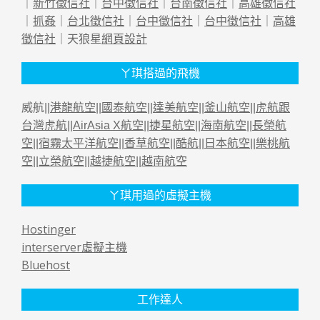
｜
新竹徵信社
｜
台中徵信社
｜
台南徵信社
｜
高雄徵信社
｜
抓姦
｜
台北徵信社
｜
台中徵信社
｜
台中徵信社
｜
高雄
徵信社
｜天狼星
網頁設計
ㄚ琪搭過的飛機
威航||
港龍航空
||
國泰航空
||
達美航空
||
釜山航空
||
虎航跟
台灣虎航
||
AirAsia X航空
||
捷星航空
||
海南航空
||
長榮航
空
||
宿霧太平洋航空
||
香草航空
||
酷航
||
日本航空
||
樂桃航
空
||
立榮航空
||
越捷航空
||
越南航空
ㄚ琪用過的虛擬主機
Hostinger
interserver虛擬主機
Bluehost
工作達人