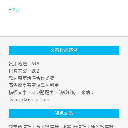
« 7 月
文案作品案例
試用體驗：
616
付費文案：
282
歡迎廠商洽談合作邀稿,
廣告欄尚有空位歡迎利用
橫幅文字，SEO關鍵字，貼紙連結，來信：
flylinux@gmail.com
特色站點
專業
徵信社
｜
台北徵信社
｜
桃園徵信社
｜
新竹徵信社
｜