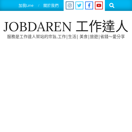
Skip
Search
加我Line
關於我們
to
content
JOBDAREN 工作達人
服務是工作達人架站的宗旨,工作|生活| 美食|旅遊|省錢～愛分享
Primary
Navigation
Menu