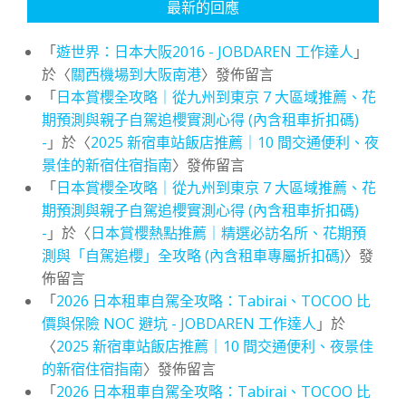
最新的回應
「
遊世界：日本大阪2016 - JOBDAREN 工作達人
」
於〈
關西機場到大阪南港
〉發佈留言
「
日本賞櫻全攻略｜從九州到東京 7 大區域推薦、花
期預測與親子自駕追櫻實測心得 (內含租車折扣碼)
-
」於〈
2025 新宿車站飯店推薦｜10 間交通便利、夜
景佳的新宿住宿指南
〉發佈留言
「
日本賞櫻全攻略｜從九州到東京 7 大區域推薦、花
期預測與親子自駕追櫻實測心得 (內含租車折扣碼)
-
」於〈
日本賞櫻熱點推薦｜精選必訪名所、花期預
測與「自駕追櫻」全攻略 (內含租車專屬折扣碼)
〉發
佈留言
「
2026 日本租車自駕全攻略：Tabirai、TOCOO 比
價與保險 NOC 避坑 - JOBDAREN 工作達人
」於
〈
2025 新宿車站飯店推薦｜10 間交通便利、夜景佳
的新宿住宿指南
〉發佈留言
「
2026 日本租車自駕全攻略：Tabirai、TOCOO 比