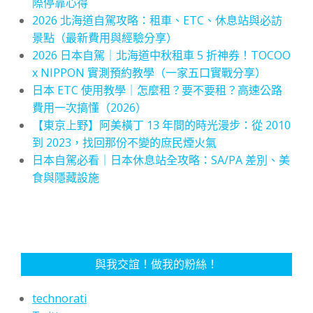
際停靠心得
2026 北海道自駕攻略：租車、ETC、休息站與必訪
景點（最新費用與經驗分享）
2026 日本自駕｜北海道中秋租車 5 折神券！TOCOO
x NIPPON 實測預約教學（一家五口實戰分享）
日本 ETC 使用教學｜怎麼租？要不要租？高速公路
費用一次搞懂（2026）
【東京上野】阿美橫丁 13 年間的時光漫步：從 2010
到 2023，找回那份不變的庶民煙火氣
日本自駕必看｜日本休息站全攻略：SA/PA 差別、美
食與隱藏設施
與我交誼！做我的粉絲！
technorati