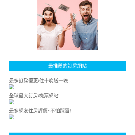
最推薦的訂房網站
最多訂房優惠/住十晚送一晚
全球最大訂房/機票網站
最多網友住房評價~不怕踩雷!