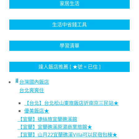
家居生活
生活中省錢工具
學習清單
達人飯店推薦 [ ★號 = 已住 ]
台灣國內飯店
台北爽爽住
【台北】台北松山東旅飯店近南京三民站★
優美飯店★
【宜蘭】捷絲旅宜蘭礁溪館
【宜蘭】宜蘭礁溪原湯商業旅館★
【宜蘭】山月22宜蘭礁溪Villa可以民宿包棟★