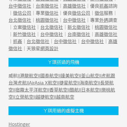
台中徵信社
｜
台南徵信社
｜
高雄徵信社
｜優良
抓姦
諮詢
｜
徵信公司
｜專業
徵信社
｜優良
徵信公司
｜
徵信
服務｜
台北徵信社
｜
桃園徵信社
｜
台中徵信社
｜專業
外遇
調查
｜立案
徵信社
｜
台北徵信社
｜
新北徵信社
｜
桃園徵信社
｜
新竹徵信社
｜
台中徵信社
｜
台南徵信社
｜
高雄徵信社
｜
抓姦
｜
台北徵信社
｜
台中徵信社
｜
台中徵信社
｜
高雄
徵信社
｜天狼星
網頁設計
ㄚ琪搭過的飛機
威航||
港龍航空
||
國泰航空
||
達美航空
||
釜山航空
||
虎航跟
台灣虎航
||
AirAsia X航空
||
捷星航空
||
海南航空
||
長榮航
空
||
宿霧太平洋航空
||
香草航空
||
酷航
||
日本航空
||
樂桃航
空
||
立榮航空
||
越捷航空
||
越南航空
ㄚ琪用過的虛擬主機
Hostinger