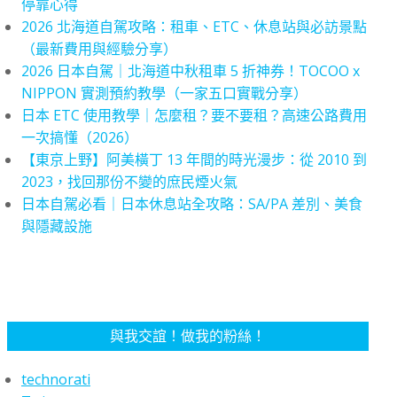
停靠心得
2026 北海道自駕攻略：租車、ETC、休息站與必訪景點
（最新費用與經驗分享）
2026 日本自駕｜北海道中秋租車 5 折神券！TOCOO x
NIPPON 實測預約教學（一家五口實戰分享）
日本 ETC 使用教學｜怎麼租？要不要租？高速公路費用
一次搞懂（2026）
【東京上野】阿美橫丁 13 年間的時光漫步：從 2010 到
2023，找回那份不變的庶民煙火氣
日本自駕必看｜日本休息站全攻略：SA/PA 差別、美食
與隱藏設施
與我交誼！做我的粉絲！
technorati