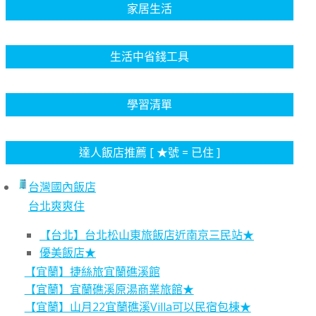
家居生活
生活中省錢工具
學習清單
達人飯店推薦 [ ★號 = 已住 ]
台灣國內飯店
台北爽爽住
【台北】台北松山東旅飯店近南京三民站★
優美飯店★
【宜蘭】捷絲旅宜蘭礁溪館
【宜蘭】宜蘭礁溪原湯商業旅館★
【宜蘭】山月22宜蘭礁溪Villa可以民宿包棟★