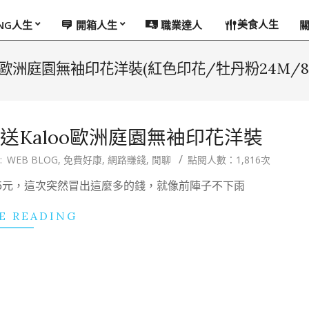
美食人生
ING人生
開箱人生
職業達人
oo歐洲庭園無袖印花洋裝(紅色印花/牡丹粉24M/8
免費送Kaloo歐洲庭園無袖印花洋裝
:
WEB BLOG
,
免費好康
,
網路賺錢
,
閒聊
點閱人數：1,816次
77.5元，這次突然冒出這麼多的錢，就像前陣子不下雨
E READING