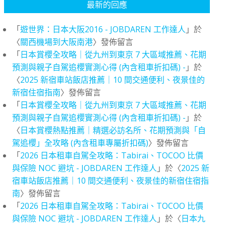
最新的回應
「
遊世界：日本大阪2016 - JOBDAREN 工作達人
」於
〈
關西機場到大阪南港
〉發佈留言
「
日本賞櫻全攻略｜從九州到東京 7 大區域推薦、花期
預測與親子自駕追櫻實測心得 (內含租車折扣碼) -
」於
〈
2025 新宿車站飯店推薦｜10 間交通便利、夜景佳的
新宿住宿指南
〉發佈留言
「
日本賞櫻全攻略｜從九州到東京 7 大區域推薦、花期
預測與親子自駕追櫻實測心得 (內含租車折扣碼) -
」於
〈
日本賞櫻熱點推薦｜精選必訪名所、花期預測與「自
駕追櫻」全攻略 (內含租車專屬折扣碼)
〉發佈留言
「
2026 日本租車自駕全攻略：Tabirai、TOCOO 比價
與保險 NOC 避坑 - JOBDAREN 工作達人
」於〈
2025 新
宿車站飯店推薦｜10 間交通便利、夜景佳的新宿住宿指
南
〉發佈留言
「
2026 日本租車自駕全攻略：Tabirai、TOCOO 比價
與保險 NOC 避坑 - JOBDAREN 工作達人
」於〈
日本九