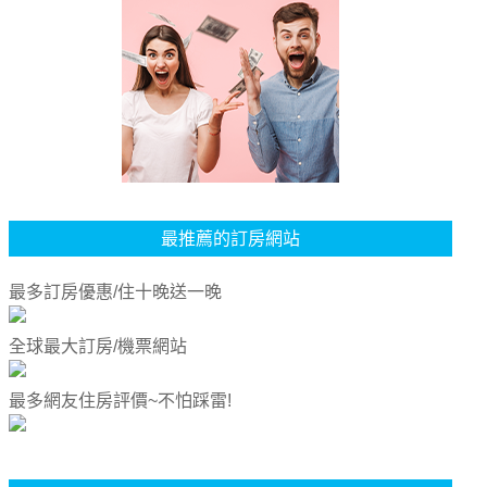
最推薦的訂房網站
最多訂房優惠/住十晚送一晚
全球最大訂房/機票網站
最多網友住房評價~不怕踩雷!