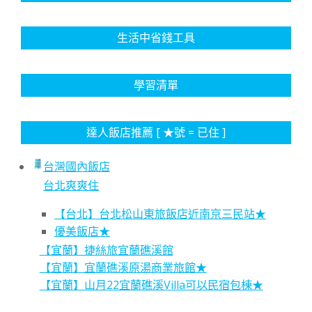
生活中省錢工具
學習清單
達人飯店推薦 [ ★號 = 已住 ]
台灣國內飯店
台北爽爽住
【台北】台北松山東旅飯店近南京三民站★
優美飯店★
【宜蘭】捷絲旅宜蘭礁溪館
【宜蘭】宜蘭礁溪原湯商業旅館★
【宜蘭】山月22宜蘭礁溪Villa可以民宿包棟★