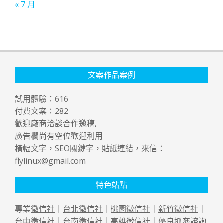
« 7 月
文案作品案例
試用體驗：
616
付費文案：
282
歡迎廠商洽談合作邀稿,
廣告欄尚有空位歡迎利用
橫幅文字，SEO關鍵字，貼紙連結，來信：
flylinux@gmail.com
特色站點
專業
徵信社
｜
台北徵信社
｜
桃園徵信社
｜
新竹徵信社
｜
台中徵信社
｜
台南徵信社
｜
高雄徵信社
｜優良
抓姦
諮詢