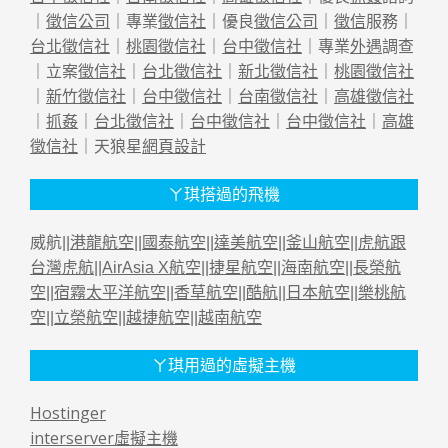
｜
徵信公司
｜專業
徵信社
｜優良
徵信公司
｜
徵信
服務｜
台北徵信社
｜
桃園徵信社
｜
台中徵信社
｜專業
外遇
調查
｜立案
徵信社
｜
台北徵信社
｜
新北徵信社
｜
桃園徵信社
｜
新竹徵信社
｜
台中徵信社
｜
台南徵信社
｜
高雄徵信社
｜
抓姦
｜
台北徵信社
｜
台中徵信社
｜
台中徵信社
｜
高雄
徵信社
｜天狼星
網頁設計
ㄚ琪搭過的飛機
威航||
港龍航空
||
國泰航空
||
達美航空
||
釜山航空
||
虎航跟
台灣虎航
||
AirAsia X航空
||
捷星航空
||
海南航空
||
長榮航
空
||
宿霧太平洋航空
||
香草航空
||
酷航
||
日本航空
||
樂桃航
空
||
立榮航空
||
越捷航空
||
越南航空
ㄚ琪用過的虛擬主機
Hostinger
interserver虛擬主機