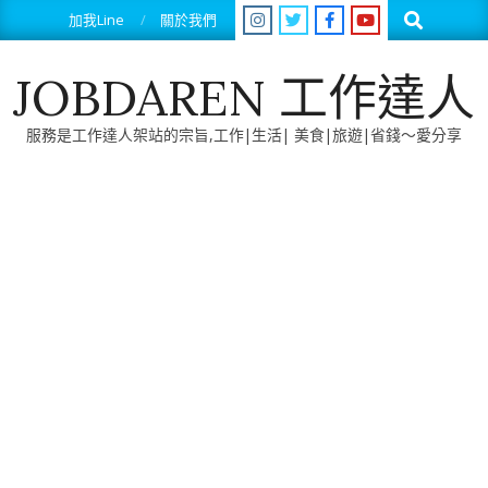
Skip
Search
加我Line
關於我們
to
content
JOBDAREN 工作達人
服務是工作達人架站的宗旨,工作|生活| 美食|旅遊|省錢～愛分享
Primary
Navigation
Menu