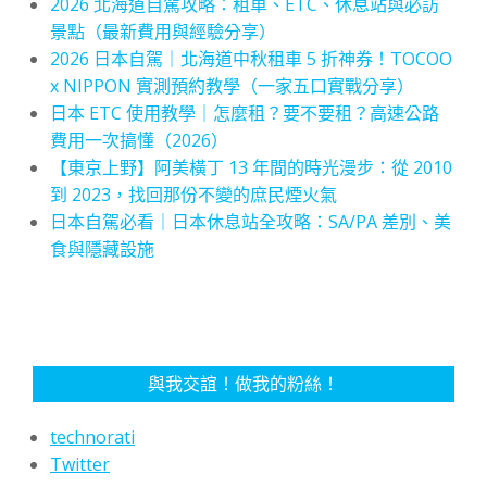
2026 北海道自駕攻略：租車、ETC、休息站與必訪
景點（最新費用與經驗分享）
2026 日本自駕｜北海道中秋租車 5 折神券！TOCOO
x NIPPON 實測預約教學（一家五口實戰分享）
日本 ETC 使用教學｜怎麼租？要不要租？高速公路
費用一次搞懂（2026）
【東京上野】阿美橫丁 13 年間的時光漫步：從 2010
到 2023，找回那份不變的庶民煙火氣
日本自駕必看｜日本休息站全攻略：SA/PA 差別、美
食與隱藏設施
與我交誼！做我的粉絲！
technorati
Twitter