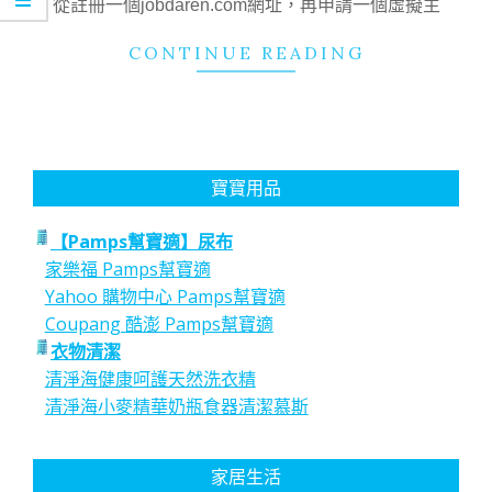
從註冊一個jobdaren.com網址，再申請一個虛擬主
CONTINUE READING
寶寶用品
【Pamps幫寶適】尿布
家樂福 Pamps幫寶適
Yahoo 購物中心 Pamps幫寶適
Coupang 酷澎 Pamps幫寶適
衣物清潔
清淨海健康呵護天然洗衣精
清淨海小麥精華奶瓶食器清潔慕斯
家居生活