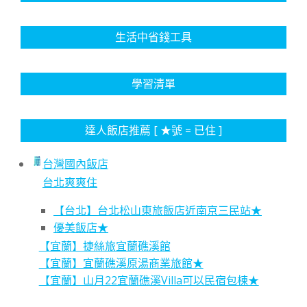
生活中省錢工具
學習清單
達人飯店推薦 [ ★號 = 已住 ]
台灣國內飯店
台北爽爽住
【台北】台北松山東旅飯店近南京三民站★
優美飯店★
【宜蘭】捷絲旅宜蘭礁溪館
【宜蘭】宜蘭礁溪原湯商業旅館★
【宜蘭】山月22宜蘭礁溪Villa可以民宿包棟★