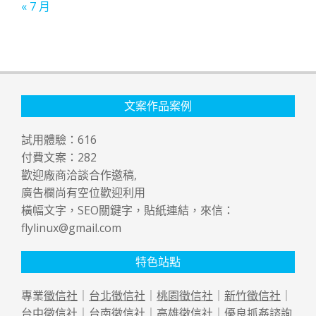
« 7 月
文案作品案例
試用體驗：
616
付費文案：
282
歡迎廠商洽談合作邀稿,
廣告欄尚有空位歡迎利用
橫幅文字，SEO關鍵字，貼紙連結，來信：
flylinux@gmail.com
特色站點
專業
徵信社
｜
台北徵信社
｜
桃園徵信社
｜
新竹徵信社
｜
台中徵信社
｜
台南徵信社
｜
高雄徵信社
｜優良
抓姦
諮詢