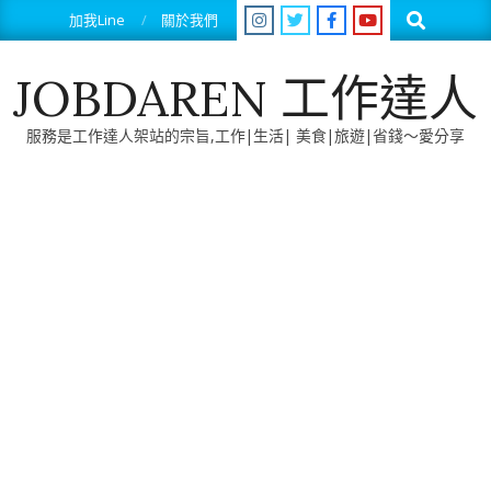
Skip
Search
加我Line
關於我們
to
content
JOBDAREN 工作達人
服務是工作達人架站的宗旨,工作|生活| 美食|旅遊|省錢～愛分享
Primary
Navigation
Menu