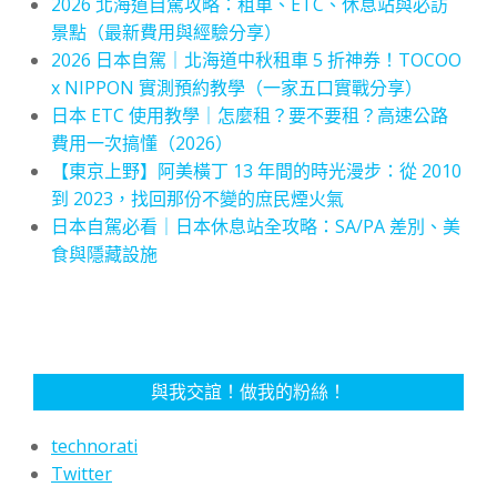
2026 北海道自駕攻略：租車、ETC、休息站與必訪
景點（最新費用與經驗分享）
2026 日本自駕｜北海道中秋租車 5 折神券！TOCOO
x NIPPON 實測預約教學（一家五口實戰分享）
日本 ETC 使用教學｜怎麼租？要不要租？高速公路
費用一次搞懂（2026）
【東京上野】阿美橫丁 13 年間的時光漫步：從 2010
到 2023，找回那份不變的庶民煙火氣
日本自駕必看｜日本休息站全攻略：SA/PA 差別、美
食與隱藏設施
與我交誼！做我的粉絲！
technorati
Twitter