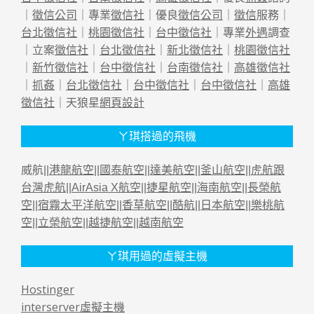
｜
徵信公司
｜專業
徵信社
｜優良
徵信公司
｜
徵信
服務｜
台北徵信社
｜
桃園徵信社
｜
台中徵信社
｜專業
外遇
調查
｜立案
徵信社
｜
台北徵信社
｜
新北徵信社
｜
桃園徵信社
｜
新竹徵信社
｜
台中徵信社
｜
台南徵信社
｜
高雄徵信社
｜
抓姦
｜
台北徵信社
｜
台中徵信社
｜
台中徵信社
｜
高雄
徵信社
｜天狼星
網頁設計
ㄚ琪搭過的飛機
威航||
港龍航空
||
國泰航空
||
達美航空
||
釜山航空
||
虎航跟
台灣虎航
||
AirAsia X航空
||
捷星航空
||
海南航空
||
長榮航
空
||
宿霧太平洋航空
||
香草航空
||
酷航
||
日本航空
||
樂桃航
空
||
立榮航空
||
越捷航空
||
越南航空
ㄚ琪用過的虛擬主機
Hostinger
interserver虛擬主機