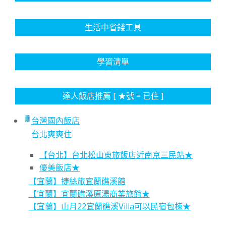
生活中省錢工具
學習清單
達人飯店推薦 [ ★號 = 已住 ]
台灣國內飯店
台北爽爽住
【台北】台北松山東旅飯店近南京三民站★
優美飯店★
【宜蘭】捷絲旅宜蘭礁溪館
【宜蘭】宜蘭礁溪原湯商業旅館★
【宜蘭】山月22宜蘭礁溪Villa可以民宿包棟★