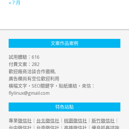
« 7 月
文案作品案例
試用體驗：
616
付費文案：
282
歡迎廠商洽談合作邀稿,
廣告欄尚有空位歡迎利用
橫幅文字，SEO關鍵字，貼紙連結，來信：
flylinux@gmail.com
特色站點
專業
徵信社
｜
台北徵信社
｜
桃園徵信社
｜
新竹徵信社
｜
台中徵信社
｜
台南徵信社
｜
高雄徵信社
｜優良
抓姦
諮詢