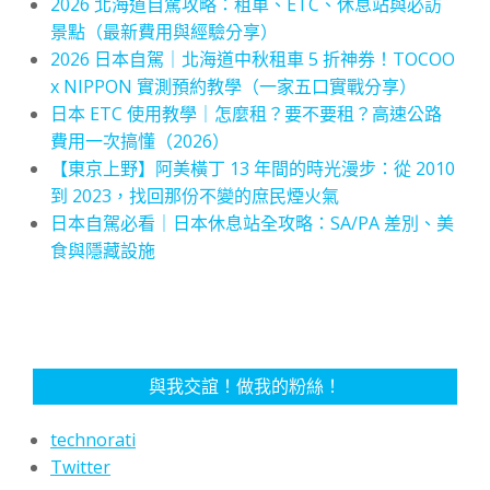
2026 北海道自駕攻略：租車、ETC、休息站與必訪
景點（最新費用與經驗分享）
2026 日本自駕｜北海道中秋租車 5 折神券！TOCOO
x NIPPON 實測預約教學（一家五口實戰分享）
日本 ETC 使用教學｜怎麼租？要不要租？高速公路
費用一次搞懂（2026）
【東京上野】阿美橫丁 13 年間的時光漫步：從 2010
到 2023，找回那份不變的庶民煙火氣
日本自駕必看｜日本休息站全攻略：SA/PA 差別、美
食與隱藏設施
與我交誼！做我的粉絲！
technorati
Twitter