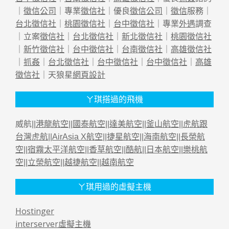
｜
徵信公司
｜專業
徵信社
｜優良
徵信公司
｜
徵信
服務｜
台北徵信社
｜
桃園徵信社
｜
台中徵信社
｜專業
外遇
調查
｜立案
徵信社
｜
台北徵信社
｜
新北徵信社
｜
桃園徵信社
｜
新竹徵信社
｜
台中徵信社
｜
台南徵信社
｜
高雄徵信社
｜
抓姦
｜
台北徵信社
｜
台中徵信社
｜
台中徵信社
｜
高雄
徵信社
｜天狼星
網頁設計
ㄚ琪搭過的飛機
威航||
港龍航空
||
國泰航空
||
達美航空
||
釜山航空
||
虎航跟
台灣虎航
||
AirAsia X航空
||
捷星航空
||
海南航空
||
長榮航
空
||
宿霧太平洋航空
||
香草航空
||
酷航
||
日本航空
||
樂桃航
空
||
立榮航空
||
越捷航空
||
越南航空
ㄚ琪用過的虛擬主機
Hostinger
interserver虛擬主機