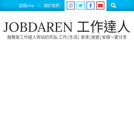
Skip
Search
加我Line
關於我們
to
content
JOBDAREN 工作達人
服務是工作達人架站的宗旨,工作|生活| 美食|旅遊|省錢～愛分享
Primary
Navigation
Menu