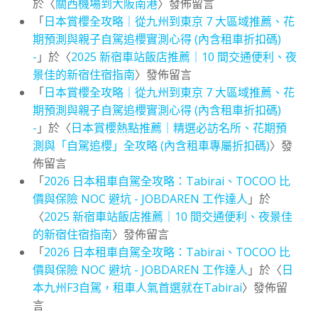
於〈
關西機場到大阪南港
〉發佈留言
「
日本賞櫻全攻略｜從九州到東京 7 大區域推薦、花
期預測與親子自駕追櫻實測心得 (內含租車折扣碼)
-
」於〈
2025 新宿車站飯店推薦｜10 間交通便利、夜
景佳的新宿住宿指南
〉發佈留言
「
日本賞櫻全攻略｜從九州到東京 7 大區域推薦、花
期預測與親子自駕追櫻實測心得 (內含租車折扣碼)
-
」於〈
日本賞櫻熱點推薦｜精選必訪名所、花期預
測與「自駕追櫻」全攻略 (內含租車專屬折扣碼)
〉發
佈留言
「
2026 日本租車自駕全攻略：Tabirai、TOCOO 比
價與保險 NOC 避坑 - JOBDAREN 工作達人
」於
〈
2025 新宿車站飯店推薦｜10 間交通便利、夜景佳
的新宿住宿指南
〉發佈留言
「
2026 日本租車自駕全攻略：Tabirai、TOCOO 比
價與保險 NOC 避坑 - JOBDAREN 工作達人
」於〈
日
本九州F3自駕，租車人氣首選就在Tabirai
〉發佈留
言