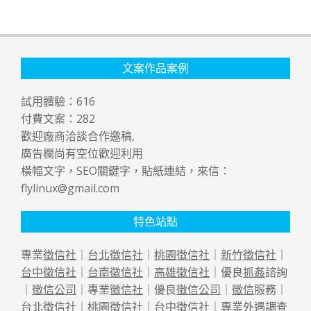
文案作品案例
試用體驗：
616
付費文案：
282
歡迎廠商洽談合作邀稿,
廣告欄尚有空位歡迎利用
橫幅文字，SEO關鍵字，貼紙連結，來信：
flylinux@gmail.com
特色站點
專業
徵信社
｜
台北徵信社
｜
桃園徵信社
｜
新竹徵信社
｜
台中徵信社
｜
台南徵信社
｜
高雄徵信社
｜優良
抓姦
諮詢
｜
徵信公司
｜專業
徵信社
｜優良
徵信公司
｜
徵信
服務｜
台北徵信社
｜
桃園徵信社
｜
台中徵信社
｜專業
外遇
調查