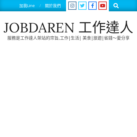
Skip
Search
加我Line
關於我們
to
content
JOBDAREN 工作達人
服務是工作達人架站的宗旨,工作|生活| 美食|旅遊|省錢～愛分享
Primary
Navigation
Menu