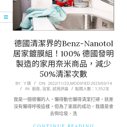
德國清潔界的Benz-Nanotol
居家鍍膜組！100% 德國發明
製造的家用奈米商品，減少
50%清潔次數
2022-
BY:
ㄚ琪
ON:
2022/11/23
,MODIFIED:
2023/03/14
IN:
廚房
,
浴室
,
試用評論
點閱人數：1,552次
11-
23
我是一個很懶的人，懶得動也懶得清潔打掃，就差
沒有懶得呼吸這樣，但為了家庭的成功，我還是會
去倒垃圾、洗
CONTINUE READING