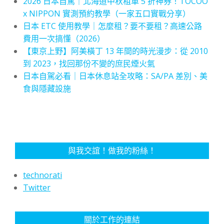
2026 日本自駕｜北海道中秋租車 5 折神券！TOCOO
x NIPPON 實測預約教學（一家五口實戰分享）
日本 ETC 使用教學｜怎麼租？要不要租？高速公路
費用一次搞懂（2026）
【東京上野】阿美橫丁 13 年間的時光漫步：從 2010
到 2023，找回那份不變的庶民煙火氣
日本自駕必看｜日本休息站全攻略：SA/PA 差別、美
食與隱藏設施
與我交誼！做我的粉絲！
technorati
Twitter
關於工作的連結