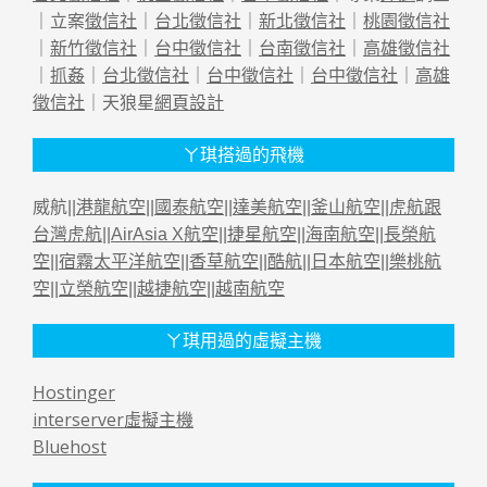
｜立案
徵信社
｜
台北徵信社
｜
新北徵信社
｜
桃園徵信社
｜
新竹徵信社
｜
台中徵信社
｜
台南徵信社
｜
高雄徵信社
｜
抓姦
｜
台北徵信社
｜
台中徵信社
｜
台中徵信社
｜
高雄
徵信社
｜天狼星
網頁設計
ㄚ琪搭過的飛機
威航||
港龍航空
||
國泰航空
||
達美航空
||
釜山航空
||
虎航跟
台灣虎航
||
AirAsia X航空
||
捷星航空
||
海南航空
||
長榮航
空
||
宿霧太平洋航空
||
香草航空
||
酷航
||
日本航空
||
樂桃航
空
||
立榮航空
||
越捷航空
||
越南航空
ㄚ琪用過的虛擬主機
Hostinger
interserver虛擬主機
Bluehost