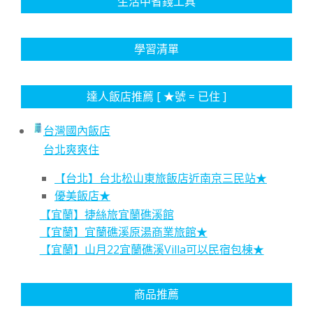
生活中省錢工具
學習清單
達人飯店推薦 [ ★號 = 已住 ]
台灣國內飯店
台北爽爽住
【台北】台北松山東旅飯店近南京三民站★
優美飯店★
【宜蘭】捷絲旅宜蘭礁溪館
【宜蘭】宜蘭礁溪原湯商業旅館★
【宜蘭】山月22宜蘭礁溪Villa可以民宿包棟★
商品推薦