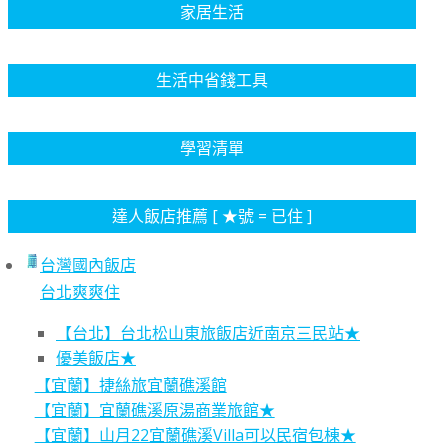
家居生活
生活中省錢工具
學習清單
達人飯店推薦 [ ★號 = 已住 ]
台灣國內飯店
台北爽爽住
【台北】台北松山東旅飯店近南京三民站★
優美飯店★
【宜蘭】捷絲旅宜蘭礁溪館
【宜蘭】宜蘭礁溪原湯商業旅館★
【宜蘭】山月22宜蘭礁溪Villa可以民宿包棟★