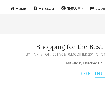
HOME
MY BLOG
旅遊人生
COD
Primary
Navigation
Menu
Shopping for the Best
2014-
BY:
ㄚ琪
ON:
2014/02/10
,MODIFIED:
2014/04/2
02-
Last Friday I backed up
10
CONTINU