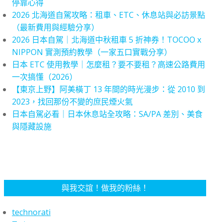
停靠心得
2026 北海道自駕攻略：租車、ETC、休息站與必訪景點
（最新費用與經驗分享）
2026 日本自駕｜北海道中秋租車 5 折神券！TOCOO x
NIPPON 實測預約教學（一家五口實戰分享）
日本 ETC 使用教學｜怎麼租？要不要租？高速公路費用
一次搞懂（2026）
【東京上野】阿美橫丁 13 年間的時光漫步：從 2010 到
2023，找回那份不變的庶民煙火氣
日本自駕必看｜日本休息站全攻略：SA/PA 差別、美食
與隱藏設施
與我交誼！做我的粉絲！
technorati