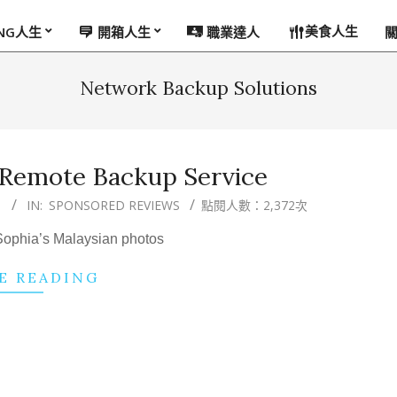
美食人生
ING人生
開箱人生
職業達人
Network Backup Solutions
 Remote Backup Service
1
IN:
SPONSORED REVIEWS
點閱人數：2,372次
 Sophia’s Malaysian photos
E READING