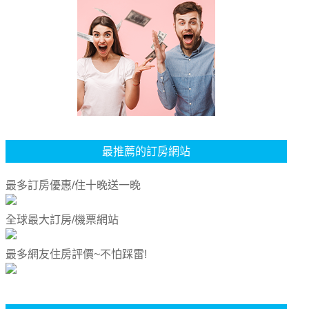
最推薦的訂房網站
最多訂房優惠/住十晚送一晚
全球最大訂房/機票網站
最多網友住房評價~不怕踩雷!