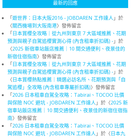
最新的回應
「
遊世界：日本大阪2016 - JOBDAREN 工作達人
」於
〈
關西機場到大阪南港
〉發佈留言
「
日本賞櫻全攻略｜從九州到東京 7 大區域推薦、花期
預測與親子自駕追櫻實測心得 (內含租車折扣碼) -
」於
〈
2025 新宿車站飯店推薦｜10 間交通便利、夜景佳的
新宿住宿指南
〉發佈留言
「
日本賞櫻全攻略｜從九州到東京 7 大區域推薦、花期
預測與親子自駕追櫻實測心得 (內含租車折扣碼) -
」於
〈
日本賞櫻熱點推薦｜精選必訪名所、花期預測與「自
駕追櫻」全攻略 (內含租車專屬折扣碼)
〉發佈留言
「
2026 日本租車自駕全攻略：Tabirai、TOCOO 比價
與保險 NOC 避坑 - JOBDAREN 工作達人
」於〈
2025 新
宿車站飯店推薦｜10 間交通便利、夜景佳的新宿住宿指
南
〉發佈留言
「
2026 日本租車自駕全攻略：Tabirai、TOCOO 比價
與保險 NOC 避坑 - JOBDAREN 工作達人
」於〈
日本九