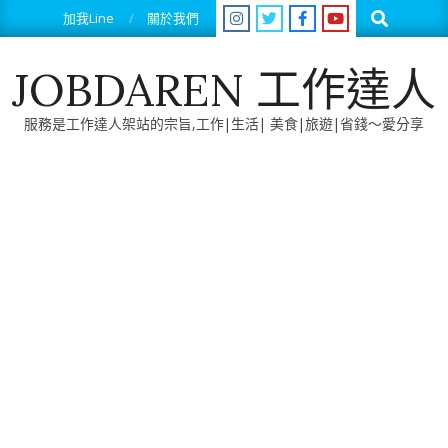
Skip
Search
加我Line
關於我們
to
content
JOBDAREN 工作達人
服務是工作達人架站的宗旨,工作|生活| 美食|旅遊|省錢～愛分享
Primary
Navigation
Menu