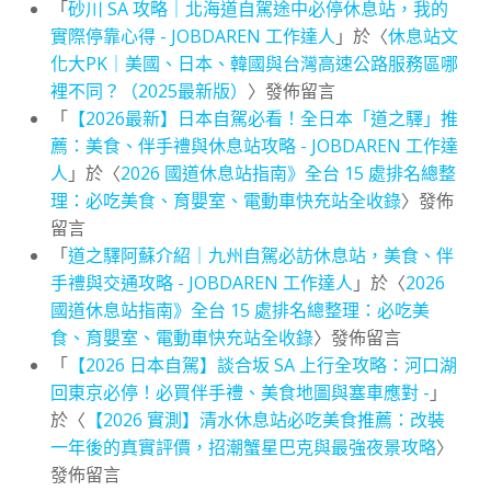
「
砂川 SA 攻略｜北海道自駕途中必停休息站，我的
實際停靠心得 - JOBDAREN 工作達人
」於〈
休息站文
化大PK｜美國、日本、韓國與台灣高速公路服務區哪
裡不同？（2025最新版）
〉發佈留言
「
【2026最新】日本自駕必看！全日本「道之驛」推
薦：美食、伴手禮與休息站攻略 - JOBDAREN 工作達
人
」於〈
2026 國道休息站指南》全台 15 處排名總整
理：必吃美食、育嬰室、電動車快充站全收錄
〉發佈
留言
「
道之驛阿蘇介紹｜九州自駕必訪休息站，美食、伴
手禮與交通攻略 - JOBDAREN 工作達人
」於〈
2026
國道休息站指南》全台 15 處排名總整理：必吃美
食、育嬰室、電動車快充站全收錄
〉發佈留言
「
【2026 日本自駕】談合坂 SA 上行全攻略：河口湖
回東京必停！必買伴手禮、美食地圖與塞車應對 -
」
於〈
【2026 實測】清水休息站必吃美食推薦：改裝
一年後的真實評價，招潮蟹星巴克與最強夜景攻略
〉
發佈留言