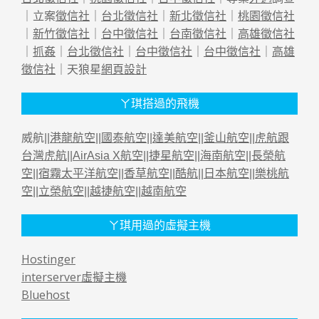
｜立案
徵信社
｜
台北徵信社
｜
新北徵信社
｜
桃園徵信社
｜
新竹徵信社
｜
台中徵信社
｜
台南徵信社
｜
高雄徵信社
｜
抓姦
｜
台北徵信社
｜
台中徵信社
｜
台中徵信社
｜
高雄
徵信社
｜天狼星
網頁設計
ㄚ琪搭過的飛機
威航||
港龍航空
||
國泰航空
||
達美航空
||
釜山航空
||
虎航跟
台灣虎航
||
AirAsia X航空
||
捷星航空
||
海南航空
||
長榮航
空
||
宿霧太平洋航空
||
香草航空
||
酷航
||
日本航空
||
樂桃航
空
||
立榮航空
||
越捷航空
||
越南航空
ㄚ琪用過的虛擬主機
Hostinger
interserver虛擬主機
Bluehost