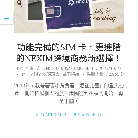
功能完備的SIM 卡，更進階
的NEXIM跨境商務新選擇！
2023-
BY:
ㄚ琪
ON:
2023/05/20
,MODIFIED:
2023/10/27
IN:
ㄚ琪的吃喝玩樂
,
試用評論
點閱人數：2,965次
05-
20
2019年，我帶著妻小背負著「遠征北國」的重大使
命，開始拓展個人的旅日版圖從九州福岡開始，再
至下關，
CONTINUE READING