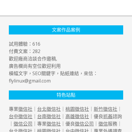
文案作品案例
試用體驗：
616
付費文案：
282
歡迎廠商洽談合作邀稿,
廣告欄尚有空位歡迎利用
橫幅文字，SEO關鍵字，貼紙連結，來信：
flylinux@gmail.com
特色站點
專業
徵信社
｜
台北徵信社
｜
桃園徵信社
｜
新竹徵信社
｜
台中徵信社
｜
台南徵信社
｜
高雄徵信社
｜優良
抓姦
諮詢
｜
徵信公司
｜專業
徵信社
｜優良
徵信公司
｜
徵信
服務｜
台北徵信社
｜
桃園徵信社
｜
台中徵信社
｜專業
外遇
調查