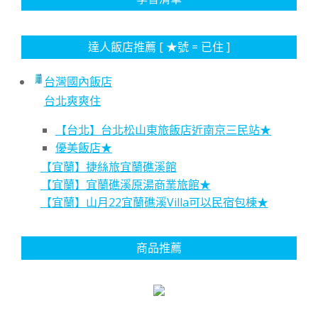
達人飯店推薦 [ ★號 = 已住 ]
台灣國內飯店
台北爽爽住
【台北】台北松山東旅飯店近南京三民站★
優美飯店★
【宜蘭】捷絲旅宜蘭礁溪館
【宜蘭】宜蘭礁溪原湯商業旅館★
【宜蘭】山月22宜蘭礁溪Villa可以民宿包棟★
商品推薦