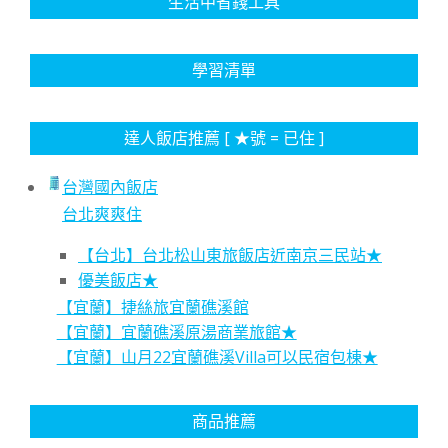
生活中省錢工具
學習清單
達人飯店推薦 [ ★號 = 已住 ]
台灣國內飯店
台北爽爽住
【台北】台北松山東旅飯店近南京三民站★
優美飯店★
【宜蘭】捷絲旅宜蘭礁溪館
【宜蘭】宜蘭礁溪原湯商業旅館★
【宜蘭】山月22宜蘭礁溪Villa可以民宿包棟★
商品推薦