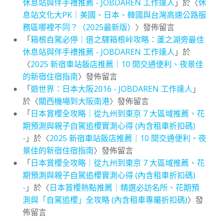
休息站與伴手禮推薦 - JOBDAREN 工作達人
」於〈
休
息站文化大PK｜美國、日本、韓國與台灣高速公路服
務區哪裡不同？（2025最新版）
〉發佈留言
「
箱根自駕必停｜道之驛箱根峠攻略：蘆之湖旁最佳
休息站與伴手禮推薦 - JOBDAREN 工作達人
」於
〈
2025 新宿車站飯店推薦｜10 間交通便利、夜景佳
的新宿住宿指南
〉發佈留言
「
遊世界：日本大阪2016 - JOBDAREN 工作達人
」
於〈
關西機場到大阪南港
〉發佈留言
「
日本賞櫻全攻略｜從九州到東京 7 大區域推薦、花
期預測與親子自駕追櫻實測心得 (內含租車折扣碼)
-
」於〈
2025 新宿車站飯店推薦｜10 間交通便利、夜
景佳的新宿住宿指南
〉發佈留言
「
日本賞櫻全攻略｜從九州到東京 7 大區域推薦、花
期預測與親子自駕追櫻實測心得 (內含租車折扣碼)
-
」於〈
日本賞櫻熱點推薦｜精選必訪名所、花期預
測與「自駕追櫻」全攻略 (內含租車專屬折扣碼)
〉發
佈留言