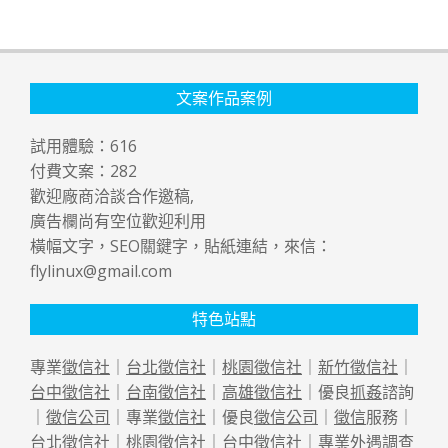
文案作品案例
試用體驗：
616
付費文案：
282
歡迎廠商洽談合作邀稿,
廣告欄尚有空位歡迎利用
橫幅文字，SEO關鍵字，貼紙連結，來信：
flylinux@gmail.com
特色站點
專業
徵信社
｜
台北徵信社
｜
桃園徵信社
｜
新竹徵信社
｜
台中徵信社
｜
台南徵信社
｜
高雄徵信社
｜優良
抓姦
諮詢
｜
徵信公司
｜專業
徵信社
｜優良
徵信公司
｜
徵信
服務｜
台北徵信社
｜
桃園徵信社
｜
台中徵信社
｜專業
外遇
調查