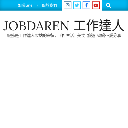
Skip
Search
加我Line
關於我們
to
content
JOBDAREN 工作達人
服務是工作達人架站的宗旨,工作|生活| 美食|旅遊|省錢～愛分享
Primary
Navigation
Menu