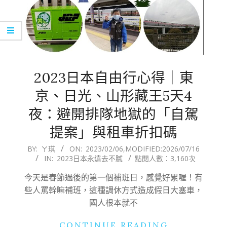
2023日本自由行心得｜東
京、日光、山形藏王5天4
夜：避開排隊地獄的「自駕
提案」與租車折扣碼
2023-
BY:
ㄚ琪
ON:
2023/02/06
,MODIFIED:
2026/07/16
IN:
2023日本永遠去不膩
點閱人數：3,160次
02-
06
今天是春節過後的第一個補班日，感覺好累喔！有
些人罵幹嘛補班，這種調休方式造成假日大塞車，
國人根本就不
CONTINUE READING