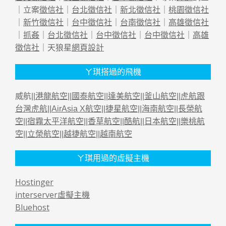
｜立案
徵信社
｜
台北徵信社
｜
新北徵信社
｜
桃園徵信社
｜
新竹徵信社
｜
台中徵信社
｜
台南徵信社
｜
高雄徵信社
｜
抓姦
｜
台北徵信社
｜
台中徵信社
｜
台中徵信社
｜
高雄
徵信社
｜天狼星
網頁設計
ㄚ琪搭過的飛機
威航||
港龍航空
||
國泰航空
||
達美航空
||
釜山航空
||
虎航跟
台灣虎航
||
AirAsia X航空
||
捷星航空
||
海南航空
||
長榮航
空
||
宿霧太平洋航空
||
香草航空
||
酷航
||
日本航空
||
樂桃航
空
||
立榮航空
||
越捷航空
||
越南航空
ㄚ琪用過的虛擬主機
Hostinger
interserver虛擬主機
Bluehost