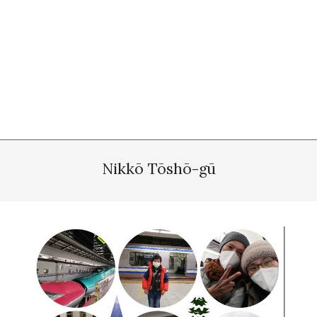
Nikkō Tōshō-gū