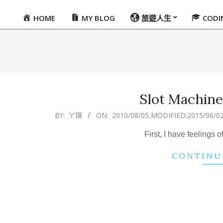
HOME
MY BLOG
旅遊人生
COD
Primary
Navigation
Menu
Slot Machine
2010-
BY:
ㄚ琪
ON:
2010/08/05
,MODIFIED:
2015/06/0
08-
First, I have feelings o
05
CONTINU