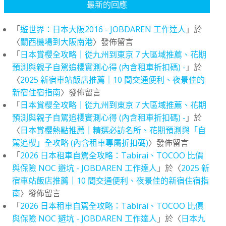
最新的回應
「
遊世界：日本大阪2016 - JOBDAREN 工作達人
」於
〈
關西機場到大阪南港
〉發佈留言
「
日本賞櫻全攻略｜從九州到東京 7 大區域推薦、花期
預測與親子自駕追櫻實測心得 (內含租車折扣碼) -
」於
〈
2025 新宿車站飯店推薦｜10 間交通便利、夜景佳的
新宿住宿指南
〉發佈留言
「
日本賞櫻全攻略｜從九州到東京 7 大區域推薦、花期
預測與親子自駕追櫻實測心得 (內含租車折扣碼) -
」於
〈
日本賞櫻熱點推薦｜精選必訪名所、花期預測與「自
駕追櫻」全攻略 (內含租車專屬折扣碼)
〉發佈留言
「
2026 日本租車自駕全攻略：Tabirai、TOCOO 比價
與保險 NOC 避坑 - JOBDAREN 工作達人
」於〈
2025 新
宿車站飯店推薦｜10 間交通便利、夜景佳的新宿住宿指
南
〉發佈留言
「
2026 日本租車自駕全攻略：Tabirai、TOCOO 比價
與保險 NOC 避坑 - JOBDAREN 工作達人
」於〈
日本九