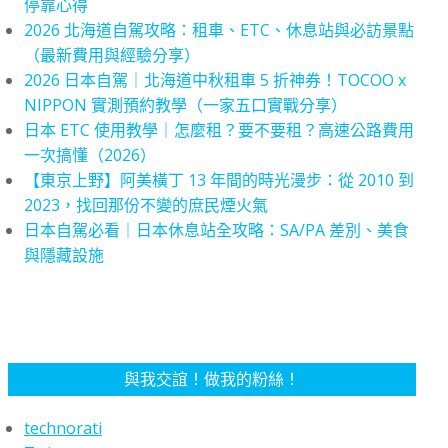
停靠心得
2026 北海道自駕攻略：租車、ETC、休息站與必訪景點
（最新費用與經驗分享）
2026 日本自駕｜北海道中秋租車 5 折神券！TOCOO x
NIPPON 實測預約教學（一家五口實戰分享）
日本 ETC 使用教學｜怎麼租？要不要租？高速公路費用
一次搞懂（2026）
【東京上野】阿美橫丁 13 年間的時光漫步：從 2010 到
2023，找回那份不變的庶民煙火氣
日本自駕必看｜日本休息站全攻略：SA/PA 差別、美食
與隱藏設施
與我交誼！做我的粉絲！
technorati