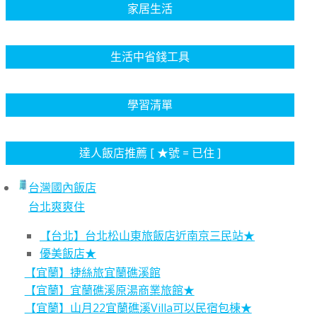
家居生活
生活中省錢工具
學習清單
達人飯店推薦 [ ★號 = 已住 ]
台灣國內飯店
台北爽爽住
【台北】台北松山東旅飯店近南京三民站★
優美飯店★
【宜蘭】捷絲旅宜蘭礁溪館
【宜蘭】宜蘭礁溪原湯商業旅館★
【宜蘭】山月22宜蘭礁溪Villa可以民宿包棟★