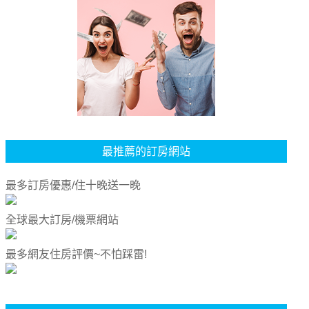
最推薦的訂房網站
最多訂房優惠/住十晚送一晚
全球最大訂房/機票網站
最多網友住房評價~不怕踩雷!