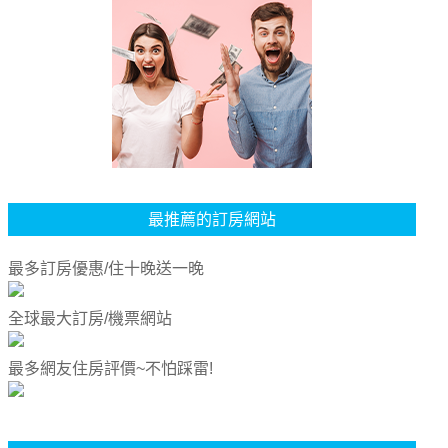
最推薦的訂房網站
最多訂房優惠/住十晚送一晚
全球最大訂房/機票網站
最多網友住房評價~不怕踩雷!