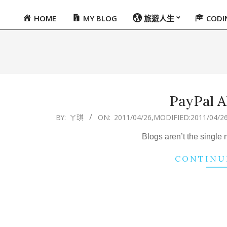
HOME
MY BLOG
旅遊人生
COD
Primary
Navigation
Menu
PayPal A
2011-
BY:
ㄚ琪
ON:
2011/04/26
,MODIFIED:
2011/04/2
04-
Blogs aren’t the single 
26
CONTINU