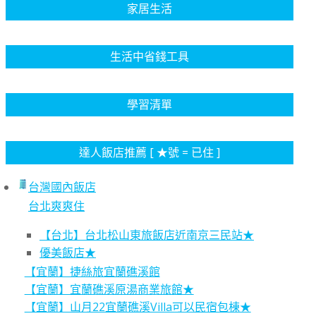
家居生活
生活中省錢工具
學習清單
達人飯店推薦 [ ★號 = 已住 ]
台灣國內飯店
台北爽爽住
【台北】台北松山東旅飯店近南京三民站★
優美飯店★
【宜蘭】捷絲旅宜蘭礁溪館
【宜蘭】宜蘭礁溪原湯商業旅館★
【宜蘭】山月22宜蘭礁溪Villa可以民宿包棟★