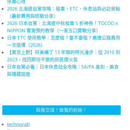
停靠心得
2026 北海道自駕攻略：租車、ETC、休息站與必訪景點
（最新費用與經驗分享）
2026 日本自駕｜北海道中秋租車 5 折神券！TOCOO x
NIPPON 實測預約教學（一家五口實戰分享）
日本 ETC 使用教學｜怎麼租？要不要租？高速公路費用
一次搞懂（2026）
【東京上野】阿美橫丁 13 年間的時光漫步：從 2010 到
2023，找回那份不變的庶民煙火氣
日本自駕必看｜日本休息站全攻略：SA/PA 差別、美食
與隱藏設施
與我交誼！做我的粉絲！
technorati