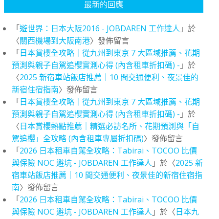
最新的回應
「
遊世界：日本大阪2016 - JOBDAREN 工作達人
」於
〈
關西機場到大阪南港
〉發佈留言
「
日本賞櫻全攻略｜從九州到東京 7 大區域推薦、花期
預測與親子自駕追櫻實測心得 (內含租車折扣碼) -
」於
〈
2025 新宿車站飯店推薦｜10 間交通便利、夜景佳的
新宿住宿指南
〉發佈留言
「
日本賞櫻全攻略｜從九州到東京 7 大區域推薦、花期
預測與親子自駕追櫻實測心得 (內含租車折扣碼) -
」於
〈
日本賞櫻熱點推薦｜精選必訪名所、花期預測與「自
駕追櫻」全攻略 (內含租車專屬折扣碼)
〉發佈留言
「
2026 日本租車自駕全攻略：Tabirai、TOCOO 比價
與保險 NOC 避坑 - JOBDAREN 工作達人
」於〈
2025 新
宿車站飯店推薦｜10 間交通便利、夜景佳的新宿住宿指
南
〉發佈留言
「
2026 日本租車自駕全攻略：Tabirai、TOCOO 比價
與保險 NOC 避坑 - JOBDAREN 工作達人
」於〈
日本九