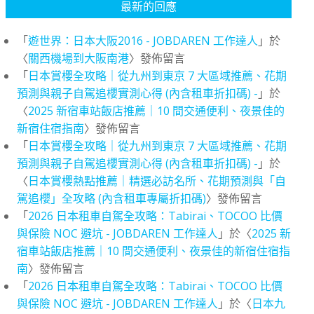
最新的回應
「
遊世界：日本大阪2016 - JOBDAREN 工作達人
」於
〈
關西機場到大阪南港
〉發佈留言
「
日本賞櫻全攻略｜從九州到東京 7 大區域推薦、花期
預測與親子自駕追櫻實測心得 (內含租車折扣碼) -
」於
〈
2025 新宿車站飯店推薦｜10 間交通便利、夜景佳的
新宿住宿指南
〉發佈留言
「
日本賞櫻全攻略｜從九州到東京 7 大區域推薦、花期
預測與親子自駕追櫻實測心得 (內含租車折扣碼) -
」於
〈
日本賞櫻熱點推薦｜精選必訪名所、花期預測與「自
駕追櫻」全攻略 (內含租車專屬折扣碼)
〉發佈留言
「
2026 日本租車自駕全攻略：Tabirai、TOCOO 比價
與保險 NOC 避坑 - JOBDAREN 工作達人
」於〈
2025 新
宿車站飯店推薦｜10 間交通便利、夜景佳的新宿住宿指
南
〉發佈留言
「
2026 日本租車自駕全攻略：Tabirai、TOCOO 比價
與保險 NOC 避坑 - JOBDAREN 工作達人
」於〈
日本九