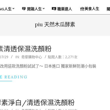
美食人生
ING人生
開箱人生
職業達人
piu 天然木瓜酵素
酵素清透保濕洗顏粉
07/29
IN:
奇摩購物中心
點閱人數：2,271次
改用這款洗顏粉試試了～ 日本進口 獨家新鮮防潮小包裝
E READING
瓜酵素淨白/清透保濕洗顏粉