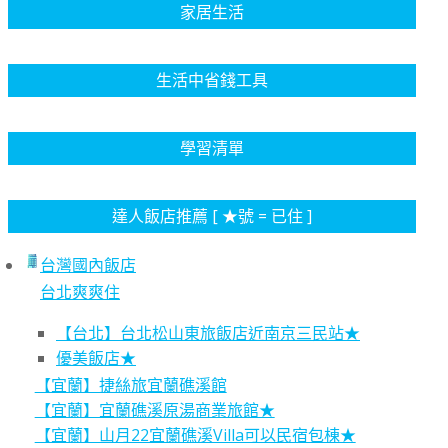
家居生活
生活中省錢工具
學習清單
達人飯店推薦 [ ★號 = 已住 ]
台灣國內飯店
台北爽爽住
【台北】台北松山東旅飯店近南京三民站★
優美飯店★
【宜蘭】捷絲旅宜蘭礁溪館
【宜蘭】宜蘭礁溪原湯商業旅館★
【宜蘭】山月22宜蘭礁溪Villa可以民宿包棟★