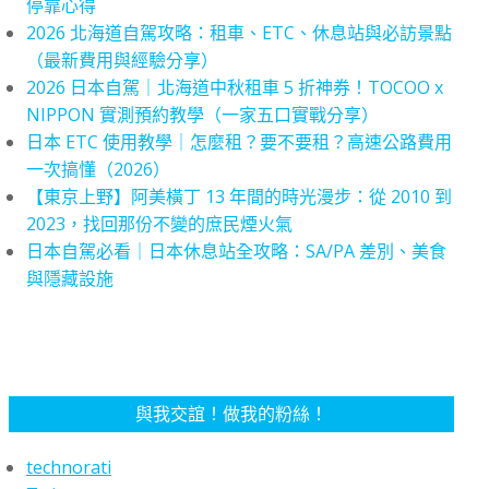
停靠心得
2026 北海道自駕攻略：租車、ETC、休息站與必訪景點
（最新費用與經驗分享）
2026 日本自駕｜北海道中秋租車 5 折神券！TOCOO x
NIPPON 實測預約教學（一家五口實戰分享）
日本 ETC 使用教學｜怎麼租？要不要租？高速公路費用
一次搞懂（2026）
【東京上野】阿美橫丁 13 年間的時光漫步：從 2010 到
2023，找回那份不變的庶民煙火氣
日本自駕必看｜日本休息站全攻略：SA/PA 差別、美食
與隱藏設施
與我交誼！做我的粉絲！
technorati