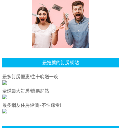
最推薦的訂房網站
最多訂房優惠/住十晚送一晚
全球最大訂房/機票網站
最多網友住房評價~不怕踩雷!