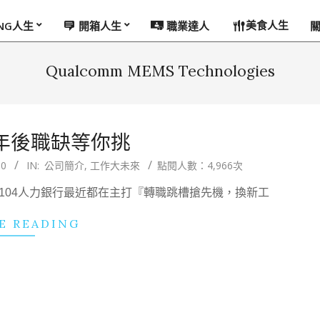
美食人生
ING人生
開箱人生
職業達人
Qualcomm MEMS Technologies
 年後職缺等你挑
20
IN:
公司簡介
,
工作大未來
點閱人數：4,966次
到104人力銀行最近都在主打『轉職跳槽搶先機，換新工
E READING