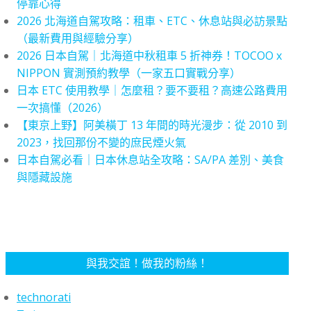
停靠心得
2026 北海道自駕攻略：租車、ETC、休息站與必訪景點
（最新費用與經驗分享）
2026 日本自駕｜北海道中秋租車 5 折神券！TOCOO x
NIPPON 實測預約教學（一家五口實戰分享）
日本 ETC 使用教學｜怎麼租？要不要租？高速公路費用
一次搞懂（2026）
【東京上野】阿美橫丁 13 年間的時光漫步：從 2010 到
2023，找回那份不變的庶民煙火氣
日本自駕必看｜日本休息站全攻略：SA/PA 差別、美食
與隱藏設施
與我交誼！做我的粉絲！
technorati