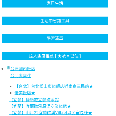
家居生活
生活中省錢工具
學習清單
達人飯店推薦 [ ★號 = 已住 ]
台灣國內飯店
台北爽爽住
【台北】台北松山東旅飯店近南京三民站★
優美飯店★
【宜蘭】捷絲旅宜蘭礁溪館
【宜蘭】宜蘭礁溪原湯商業旅館★
【宜蘭】山月22宜蘭礁溪Villa可以民宿包棟★