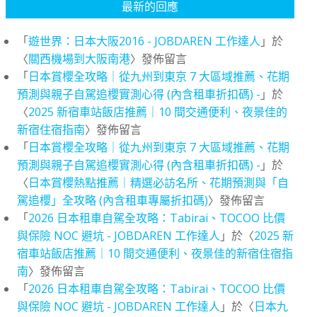
最新的回應
「
遊世界：日本大阪2016 - JOBDAREN 工作達人
」於
〈
關西機場到大阪南港
〉發佈留言
「
日本賞櫻全攻略｜從九州到東京 7 大區域推薦、花期
預測與親子自駕追櫻實測心得 (內含租車折扣碼) -
」於
〈
2025 新宿車站飯店推薦｜10 間交通便利、夜景佳的
新宿住宿指南
〉發佈留言
「
日本賞櫻全攻略｜從九州到東京 7 大區域推薦、花期
預測與親子自駕追櫻實測心得 (內含租車折扣碼) -
」於
〈
日本賞櫻熱點推薦｜精選必訪名所、花期預測與「自
駕追櫻」全攻略 (內含租車專屬折扣碼)
〉發佈留言
「
2026 日本租車自駕全攻略：Tabirai、TOCOO 比價
與保險 NOC 避坑 - JOBDAREN 工作達人
」於〈
2025 新
宿車站飯店推薦｜10 間交通便利、夜景佳的新宿住宿指
南
〉發佈留言
「
2026 日本租車自駕全攻略：Tabirai、TOCOO 比價
與保險 NOC 避坑 - JOBDAREN 工作達人
」於〈
日本九