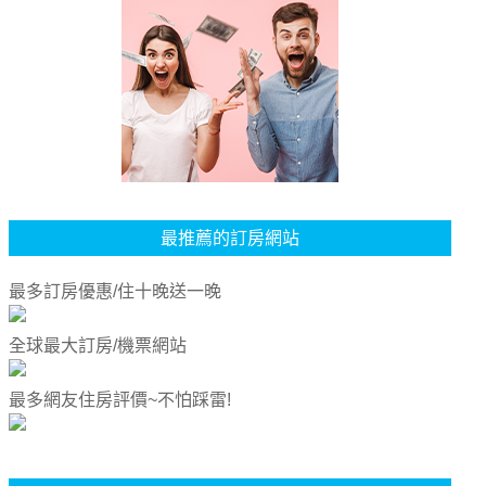
最推薦的訂房網站
最多訂房優惠/住十晚送一晚
全球最大訂房/機票網站
最多網友住房評價~不怕踩雷!