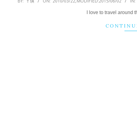
BY:
ㄚ琪
ON:
2010/03/22
,MODIFIED:
2015/06/02
IN:
03-
I love to travel around 
22
CONTINU