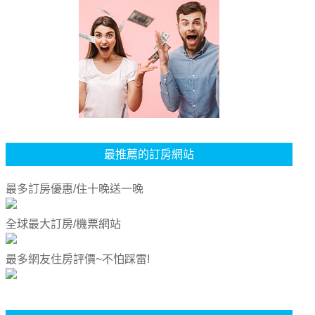
最推薦的訂房網站
最多訂房優惠/住十晚送一晚
全球最大訂房/機票網站
最多網友住房評價~不怕踩雷!