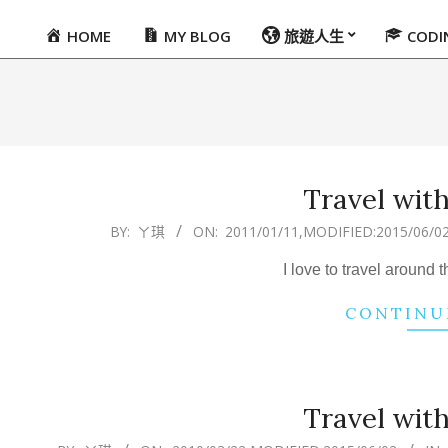
HOME
MY BLOG
旅遊人生
COD
Primary
Navigation
Menu
Travel with
2011-
BY:
ㄚ琪
ON:
2011/01/11
,MODIFIED:
2015/06/0
01-
I love to travel around 
11
CONTINU
Travel with
2010-