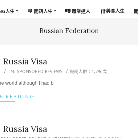
美食人生
ING人生
開箱人生
職業達人
Russian Federation
 Russia Visa
2
IN:
SPONSORED REVIEWS
點閱人數：1,796次
the world although I had b
E READING
 Russia Visa