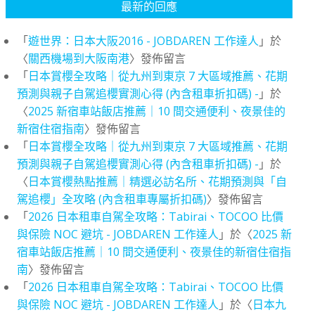
最新的回應
「
遊世界：日本大阪2016 - JOBDAREN 工作達人
」於
〈
關西機場到大阪南港
〉發佈留言
「
日本賞櫻全攻略｜從九州到東京 7 大區域推薦、花期
預測與親子自駕追櫻實測心得 (內含租車折扣碼) -
」於
〈
2025 新宿車站飯店推薦｜10 間交通便利、夜景佳的
新宿住宿指南
〉發佈留言
「
日本賞櫻全攻略｜從九州到東京 7 大區域推薦、花期
預測與親子自駕追櫻實測心得 (內含租車折扣碼) -
」於
〈
日本賞櫻熱點推薦｜精選必訪名所、花期預測與「自
駕追櫻」全攻略 (內含租車專屬折扣碼)
〉發佈留言
「
2026 日本租車自駕全攻略：Tabirai、TOCOO 比價
與保險 NOC 避坑 - JOBDAREN 工作達人
」於〈
2025 新
宿車站飯店推薦｜10 間交通便利、夜景佳的新宿住宿指
南
〉發佈留言
「
2026 日本租車自駕全攻略：Tabirai、TOCOO 比價
與保險 NOC 避坑 - JOBDAREN 工作達人
」於〈
日本九