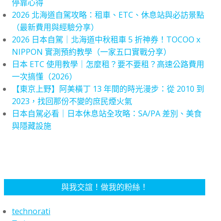
停靠心得
2026 北海道自駕攻略：租車、ETC、休息站與必訪景點
（最新費用與經驗分享）
2026 日本自駕｜北海道中秋租車 5 折神券！TOCOO x
NIPPON 實測預約教學（一家五口實戰分享）
日本 ETC 使用教學｜怎麼租？要不要租？高速公路費用
一次搞懂（2026）
【東京上野】阿美橫丁 13 年間的時光漫步：從 2010 到
2023，找回那份不變的庶民煙火氣
日本自駕必看｜日本休息站全攻略：SA/PA 差別、美食
與隱藏設施
與我交誼！做我的粉絲！
technorati