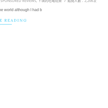
SPONSORED REVIEWS
,
ㄚ琪的吃喝玩樂
點閱人數：2,206次
the world although I had b
E READING