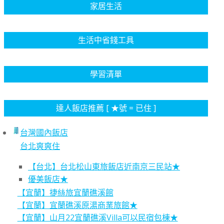
家居生活
生活中省錢工具
學習清單
達人飯店推薦 [ ★號 = 已住 ]
台灣國內飯店
台北爽爽住
【台北】台北松山東旅飯店近南京三民站★
優美飯店★
【宜蘭】捷絲旅宜蘭礁溪館
【宜蘭】宜蘭礁溪原湯商業旅館★
【宜蘭】山月22宜蘭礁溪Villa可以民宿包棟★