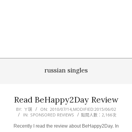
russian singles
Read BeHappy2Day Review
2010-
BY:
ㄚ琪
ON:
2010/07/14
,MODIFIED:
2015/06/02
IN:
SPONSORED REVIEWS
點閱人數：2,166次
07-
14
Recently I read the review about BeHappy2Day. In