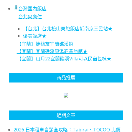
台灣國內飯店
台北爽爽住
【台北】台北松山東旅飯店近南京三民站★
優美飯店★
【宜蘭】捷絲旅宜蘭礁溪館
【宜蘭】宜蘭礁溪原湯商業旅館★
【宜蘭】山月22宜蘭礁溪Villa可以民宿包棟★
商品推薦
近期文章
2026 日本租車自駕全攻略：Tabirai、TOCOO 比價