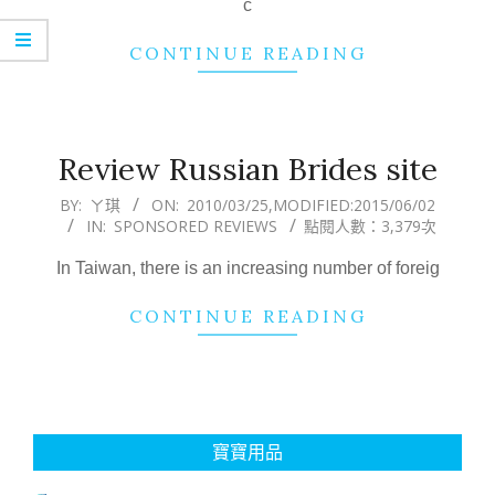
c
CONTINUE READING
Review Russian Brides site
2010-
BY:
ㄚ琪
ON:
2010/03/25
,MODIFIED:
2015/06/02
IN:
SPONSORED REVIEWS
點閱人數：3,379次
03-
25
In Taiwan, there is an increasing number of foreig
CONTINUE READING
寶寶用品