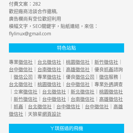
付費文案：
282
歡迎廠商洽談合作邀稿,
廣告欄尚有空位歡迎利用
橫幅文字，SEO關鍵字，貼紙連結，來信：
flylinux@gmail.com
特色站點
專業
徵信社
｜
台北徵信社
｜
桃園徵信社
｜
新竹徵信社
｜
台中徵信社
｜
台南徵信社
｜
高雄徵信社
｜優良
抓姦
諮詢
｜
徵信公司
｜專業
徵信社
｜優良
徵信公司
｜
徵信
服務｜
台北徵信社
｜
桃園徵信社
｜
台中徵信社
｜專業
外遇
調查
｜立案
徵信社
｜
台北徵信社
｜
新北徵信社
｜
桃園徵信社
｜
新竹徵信社
｜
台中徵信社
｜
台南徵信社
｜
高雄徵信社
｜
抓姦
｜
台北徵信社
｜
台中徵信社
｜
台中徵信社
｜
高雄
徵信社
｜天狼星
網頁設計
ㄚ琪搭過的飛機