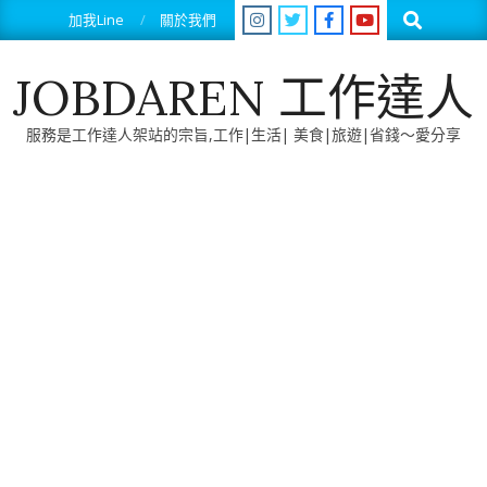
Skip
Search
加我Line
關於我們
to
content
JOBDAREN 工作達人
服務是工作達人架站的宗旨,工作|生活| 美食|旅遊|省錢～愛分享
Primary
Navigation
Menu