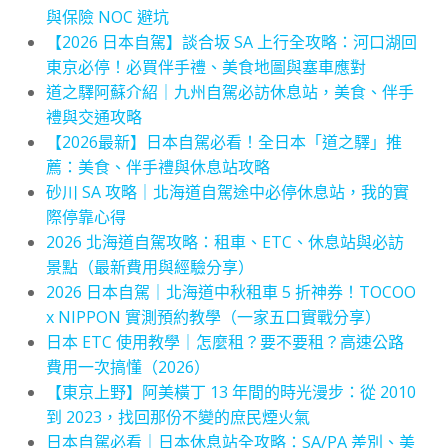
與保險 NOC 避坑
【2026 日本自駕】談合坂 SA 上行全攻略：河口湖回
東京必停！必買伴手禮、美食地圖與塞車應對
道之驛阿蘇介紹｜九州自駕必訪休息站，美食、伴手
禮與交通攻略
【2026最新】日本自駕必看！全日本「道之驛」推
薦：美食、伴手禮與休息站攻略
砂川 SA 攻略｜北海道自駕途中必停休息站，我的實
際停靠心得
2026 北海道自駕攻略：租車、ETC、休息站與必訪
景點（最新費用與經驗分享）
2026 日本自駕｜北海道中秋租車 5 折神券！TOCOO
x NIPPON 實測預約教學（一家五口實戰分享）
日本 ETC 使用教學｜怎麼租？要不要租？高速公路
費用一次搞懂（2026）
【東京上野】阿美橫丁 13 年間的時光漫步：從 2010
到 2023，找回那份不變的庶民煙火氣
日本自駕必看｜日本休息站全攻略：SA/PA 差別、美