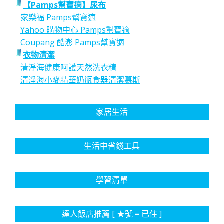
【Pamps幫寶適】尿布
家樂福 Pamps幫寶適
Yahoo 購物中心 Pamps幫寶適
Coupang 酷澎 Pamps幫寶適
衣物清潔
清淨海健康呵護天然洗衣精
清淨海小麥精華奶瓶食器清潔慕斯
家居生活
生活中省錢工具
學習清單
達人飯店推薦 [ ★號 = 已住 ]